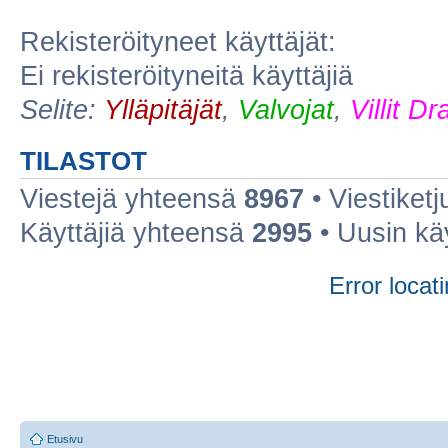
Rekisteröityneet käyttäjät:
Ei rekisteröityneitä käyttäjiä
Selite:
Ylläpitäjät
,
Valvojat
,
Villit D
TILASTOT
Viestejä yhteensä
8967
• Viestiket
Käyttäjiä yhteensä
2995
• Uusin kä
Error locati
Etusivu