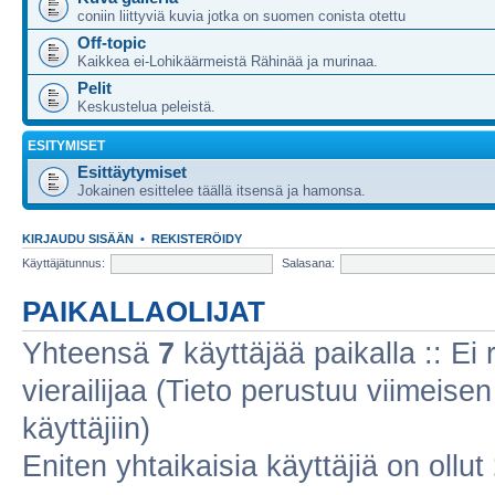
coniin liittyviä kuvia jotka on suomen conista otettu
Off-topic
Kaikkea ei-Lohikäärmeistä Rähinää ja murinaa.
Pelit
Keskustelua peleistä.
ESITYMISET
Esittäytymiset
Jokainen esittelee täällä itsensä ja hamonsa.
KIRJAUDU SISÄÄN
•
REKISTERÖIDY
Käyttäjätunnus:
Salasana:
PAIKALLAOLIJAT
Yhteensä
7
käyttäjää paikalla :: Ei r
vierailijaa (Tieto perustuu viimeisen 
käyttäjiin)
Eniten yhtaikaisia käyttäjiä on ollut