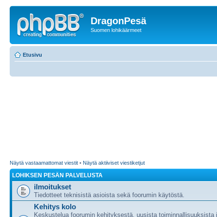
DragonPesä
Suomen lohikäärmeet
Etusivu
Näytä vastaamattomat viestit
•
Näytä aktiiviset viestiketjut
LOHIKSEN PESÄN PALVELUSTA
ilmoitukset
Tiedotteet teknisistä asioista sekä foorumin käytöstä.
Kehitys kolo
Keskustelua foorumin kehityksestä, uusista toiminnallisuuksista