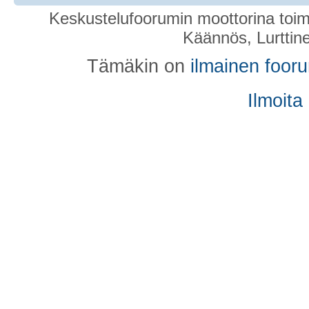
Keskustelufoorumin moottorina toim
Käännös, Lurttin
Tämäkin on
ilmainen foor
Ilmoita