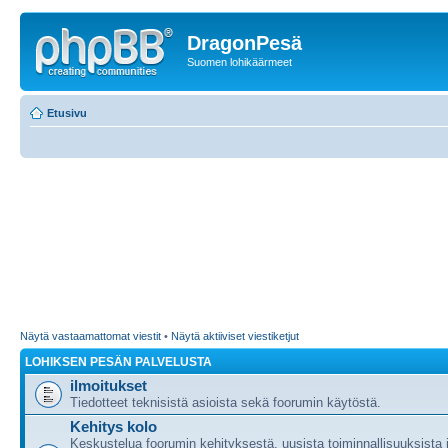
DragonPesä
Suomen lohikäärmeet
Etusivu
Näytä vastaamattomat viestit
•
Näytä aktiiviset viestiketjut
LOHIKSEN PESÄN PALVELUSTA
ilmoitukset
Tiedotteet teknisistä asioista sekä foorumin käytöstä.
Kehitys kolo
Keskustelua foorumin kehityksestä, uusista toiminnallisuuksista