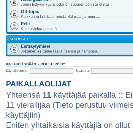
coniin liittyviä kuvia jotka on suomen conista otettu
Off-topic
Kaikkea ei-Lohikäärmeistä Rähinää ja murinaa.
Pelit
Keskustelua peleistä.
ESITYMISET
Esittäytymiset
Jokainen esittelee täällä itsensä ja hamonsa.
KIRJAUDU SISÄÄN
•
REKISTERÖIDY
Käyttäjätunnus:
Salasana:
PAIKALLAOLIJAT
Yhteensä
11
käyttäjää paikalla :: Ei
11 vierailijaa (Tieto perustuu viimeis
käyttäjiin)
Eniten yhtaikaisia käyttäjiä on ollut