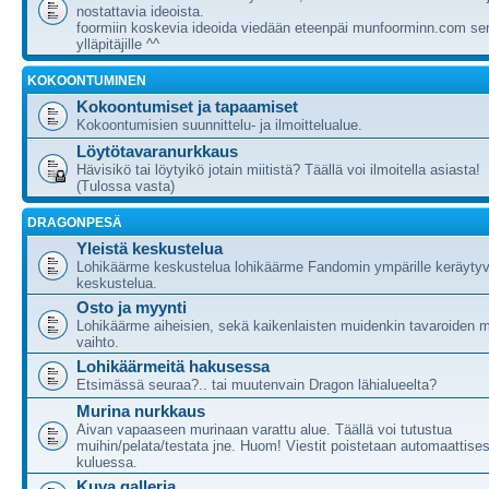
nostattavia ideoista.
foormiin koskevia ideoida viedään eteenpäi munfoorminn.com ser
ylläpitäjille ^^
KOKOONTUMINEN
Kokoontumiset ja tapaamiset
Kokoontumisien suunnittelu- ja ilmoittelualue.
Löytötavaranurkkaus
Hävisikö tai löytyikö jotain miitistä? Täällä voi ilmoitella asiasta!
(Tulossa vasta)
DRAGONPESÄ
Yleistä keskustelua
Lohikäärme keskustelua lohikäärme Fandomin ympärille keräytyv
keskustelua.
Osto ja myynti
Lohikäärme aiheisien, sekä kaikenlaisten muidenkin tavaroiden m
vaihto.
Lohikäärmeitä hakusessa
Etsimässä seuraa?.. tai muutenvain Dragon lähialueelta?
Murina nurkkaus
Aivan vapaaseen murinaan varattu alue. Täällä voi tutustua
muihin/pelata/testata jne. Huom! Viestit poistetaan automaattises
kuluessa.
Kuva galleria