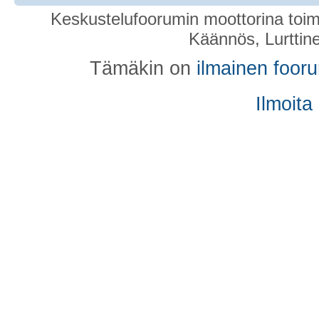
Keskustelufoorumin moottorina toim
Käännös, Lurttin
Tämäkin on
ilmainen foor
Ilmoita