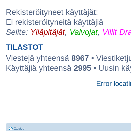
Rekisteröityneet käyttäjät:
Ei rekisteröityneitä käyttäjiä
Selite:
Ylläpitäjät
,
Valvojat
,
Villit D
TILASTOT
Viestejä yhteensä
8967
• Viestiket
Käyttäjiä yhteensä
2995
• Uusin kä
Error locati
Etusivu