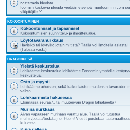
nostattavia ideoista.
foormiin koskevia ideoida viedään eteenpäi munfoorminn.com ser
ylläpitäjille ^^
KOKOONTUMINEN
Kokoontumiset ja tapaamiset
Kokoontumisien suunnittelu- ja ilmoittelualue.
Löytötavaranurkkaus
Hävisikö tai löytyikö jotain miitistä? Täällä voi ilmoitella asiasta!
(Tulossa vasta)
DRAGONPESÄ
Yleistä keskustelua
Lohikäärme keskustelua lohikäärme Fandomin ympärille keräytyv
keskustelua.
Osto ja myynti
Lohikäärme aiheisien, sekä kaikenlaisten muidenkin tavaroiden m
vaihto.
Lohikäärmeitä hakusessa
Etsimässä seuraa?.. tai muutenvain Dragon lähialueelta?
Murina nurkkaus
Aivan vapaaseen murinaan varattu alue. Täällä voi tutustua
muihin/pelata/testata jne. Huom! Viestit poistetaan automaattises
kuluessa.
Kuva galleria