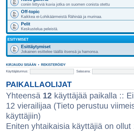
coniin liittyviä kuvia jotka on suomen conista otettu
Off-topic
Kaikkea ei-Lohikäärmeistä Rähinää ja murinaa.
Pelit
Keskustelua peleistä.
ESITYMISET
Esittäytymiset
Jokainen esittelee täällä itsensä ja hamonsa.
KIRJAUDU SISÄÄN
•
REKISTERÖIDY
Käyttäjätunnus:
Salasana:
PAIKALLAOLIJAT
Yhteensä
12
käyttäjää paikalla :: Ei
12 vierailijaa (Tieto perustuu viimeis
käyttäjiin)
Eniten yhtaikaisia käyttäjiä on ollut