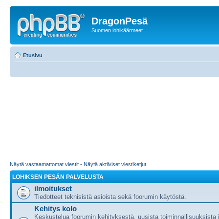
DragonPesä
Suomen lohikäärmeet
Etusivu
Näytä vastaamattomat viestit
•
Näytä aktiiviset viestiketjut
LOHIKSEN PESÄN PALVELUSTA
ilmoitukset
Tiedotteet teknisistä asioista sekä foorumin käytöstä.
Kehitys kolo
Keskustelua foorumin kehityksestä, uusista toiminnallisuuksista