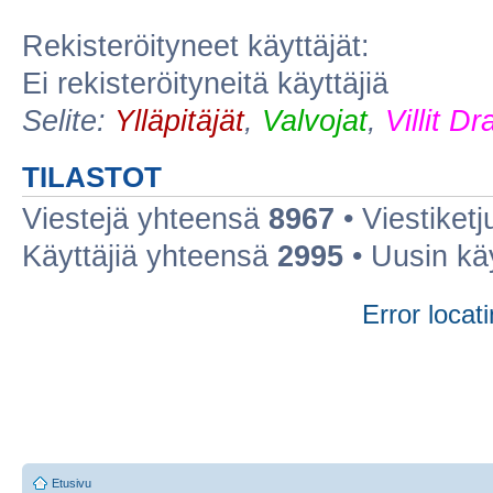
Rekisteröityneet käyttäjät:
Ei rekisteröityneitä käyttäjiä
Selite:
Ylläpitäjät
,
Valvojat
,
Villit D
TILASTOT
Viestejä yhteensä
8967
• Viestiket
Käyttäjiä yhteensä
2995
• Uusin kä
Error locati
Etusivu