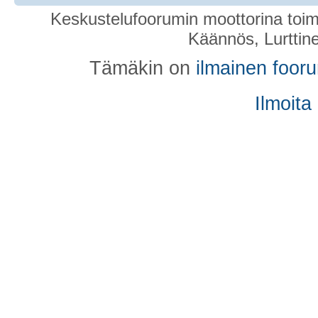
Keskustelufoorumin moottorina toim
Käännös, Lurttin
Tämäkin on
ilmainen foor
Ilmoita