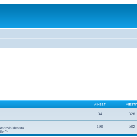
AIHEET
VIESTI
34
328
198
582
attavia ideoista.
lle ^^