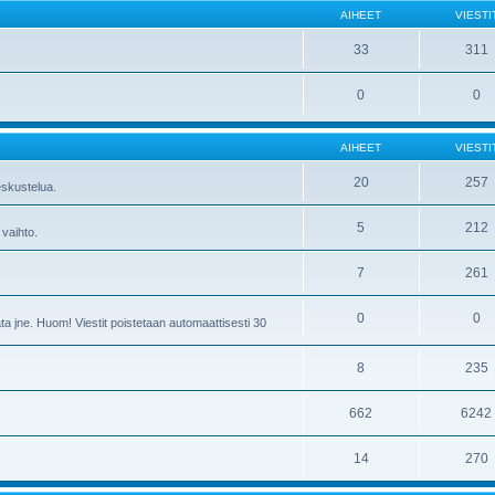
AIHEET
VIESTI
33
311
0
0
AIHEET
VIESTI
20
257
skustelua.
5
212
 vaihto.
7
261
0
0
ta jne. Huom! Viestit poistetaan automaattisesti 30
8
235
662
6242
14
270