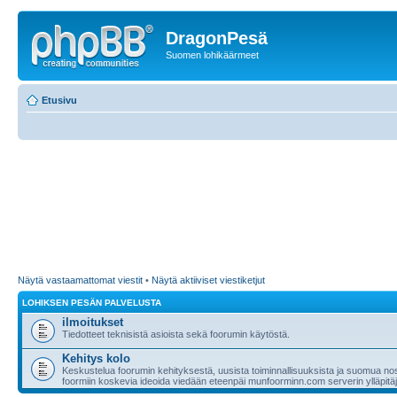
DragonPesä
Suomen lohikäärmeet
Etusivu
Näytä vastaamattomat viestit
•
Näytä aktiiviset viestiketjut
LOHIKSEN PESÄN PALVELUSTA
ilmoitukset
Tiedotteet teknisistä asioista sekä foorumin käytöstä.
Kehitys kolo
Keskustelua foorumin kehityksestä, uusista toiminnallisuuksista ja suomua nost
foormiin koskevia ideoida viedään eteenpäi munfoorminn.com serverin ylläpitäji