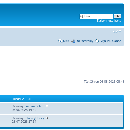
Tarkennettu haku
UKK
Rekisteröidy
Kirjaudu sisään
Tänään on 08.08.2026 08:48
T
UUSIN VIESTI
Kirjoittaja
samanthabert
06.08.2026 14:49
Kirjoittaja
ThierryHenry
28.07.2026 17:34