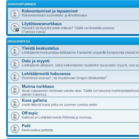
KOKOONTUMINEN
Kokoontumiset ja tapaamiset
Kokoontumisien suunnittelu- ja ilmoittelualue.
Löytötavaranurkkaus
Hävisikö tai löytyikö jotain miitistä? Täällä voi ilmoitella asiasta!
(Tulossa vasta)
DRAGONPESÄ
Yleistä keskustelua
Lohikäärme keskustelua lohikäärme Fandomin ympärille keräytyvää yleistä ke
Osto ja myynti
Lohikäärme aiheisien, sekä kaikenlaisten muidenkin tavaroiden myynti, osto ja
Lohikäärmeitä hakusessa
Etsimässä seuraa?.. tai muutenvain Dragon lähialueelta?
Murina nurkkaus
Aivan vapaaseen murinaan varattu alue. Täällä voi tutustua muihin/pelata/testa
päivän kuluessa.
Kuva galleria
coniin liittyviä kuvia jotka on suomen conista otettu
Off-topic
Kaikkea ei-Lohikäärmeistä Rähinää ja murinaa.
Pelit
Keskustelua peleistä.