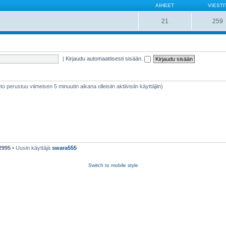
AIHEET
VIESTI
21
259
|
Kirjaudu automaattisesti sisään.
ieto perustuu viimeisen 5 minuutin aikana olleisiin aktiivisiin käyttäjiin)
2995
• Uusin käyttäjä
swara555
Switch to mobile style