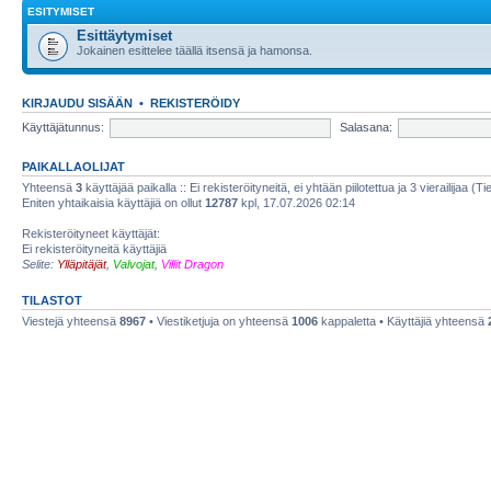
ESITYMISET
Esittäytymiset
Jokainen esittelee täällä itsensä ja hamonsa.
KIRJAUDU SISÄÄN
•
REKISTERÖIDY
Käyttäjätunnus:
Salasana:
PAIKALLAOLIJAT
Yhteensä
3
käyttäjää paikalla :: Ei rekisteröityneitä, ei yhtään piilotettua ja 3 vierailijaa (T
Eniten yhtaikaisia käyttäjiä on ollut
12787
kpl, 17.07.2026 02:14
Rekisteröityneet käyttäjät:
Ei rekisteröityneitä käyttäjiä
Selite:
Ylläpitäjät
,
Valvojat
,
Villit Dragon
TILASTOT
Viestejä yhteensä
8967
• Viestiketjuja on yhteensä
1006
kappaletta • Käyttäjiä yhteensä