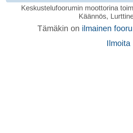
Keskustelufoorumin moottorina toim
Käännös, Lurttin
Tämäkin on
ilmainen foor
Ilmoita