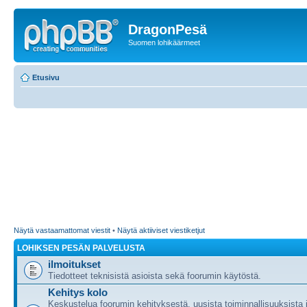
DragonPesä
Suomen lohikäärmeet
Etusivu
Näytä vastaamattomat viestit
•
Näytä aktiiviset viestiketjut
LOHIKSEN PESÄN PALVELUSTA
ilmoitukset
Tiedotteet teknisistä asioista sekä foorumin käytöstä.
Kehitys kolo
Keskustelua foorumin kehityksestä, uusista toiminnallisuuksista