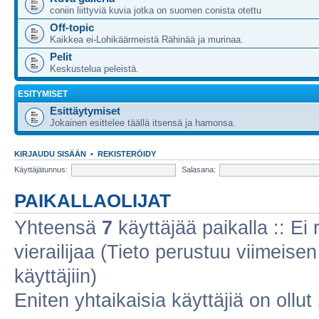
coniin liittyviä kuvia jotka on suomen conista otettu
Off-topic
Kaikkea ei-Lohikäärmeistä Rähinää ja murinaa.
Pelit
Keskustelua peleistä.
ESITYMISET
Esittäytymiset
Jokainen esittelee täällä itsensä ja hamonsa.
KIRJAUDU SISÄÄN
•
REKISTERÖIDY
Käyttäjätunnus:
Salasana:
PAIKALLAOLIJAT
Yhteensä
7
käyttäjää paikalla :: Ei r
vierailijaa (Tieto perustuu viimeisen 
käyttäjiin)
Eniten yhtaikaisia käyttäjiä on ollut