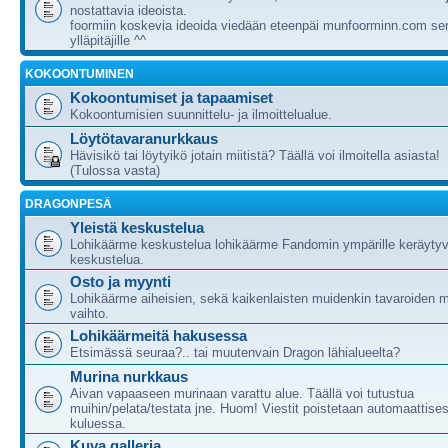
nostattavia ideoista.
foormiin koskevia ideoida viedään eteenpäi munfoorminn.com ser
ylläpitäjille ^^
KOKOONTUMINEN
Kokoontumiset ja tapaamiset
Kokoontumisien suunnittelu- ja ilmoittelualue.
Löytötavaranurkkaus
Hävisikö tai löytyikö jotain miitistä? Täällä voi ilmoitella asiasta!
(Tulossa vasta)
DRAGONPESÄ
Yleistä keskustelua
Lohikäärme keskustelua lohikäärme Fandomin ympärille keräytyv
keskustelua.
Osto ja myynti
Lohikäärme aiheisien, sekä kaikenlaisten muidenkin tavaroiden m
vaihto.
Lohikäärmeitä hakusessa
Etsimässä seuraa?.. tai muutenvain Dragon lähialueelta?
Murina nurkkaus
Aivan vapaaseen murinaan varattu alue. Täällä voi tutustua
muihin/pelata/testata jne. Huom! Viestit poistetaan automaattises
kuluessa.
Kuva galleria