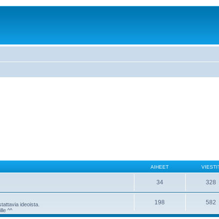
AIHEET
VIESTI
34
328
198
582
attavia ideoista.
lle ^^