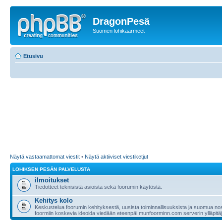
DragonPesä
Suomen lohikäärmeet
Etusivu
Näytä vastaamattomat viestit
•
Näytä aktiiviset viestiketjut
LOHIKSEN PESÄN PALVELUSTA
ilmoitukset
Tiedotteet teknisistä asioista sekä foorumin käytöstä.
Kehitys kolo
Keskustelua foorumin kehityksestä, uusista toiminnallisuuksista ja suomua nost
foormiin koskevia ideoida viedään eteenpäi munfoorminn.com serverin ylläpitäji