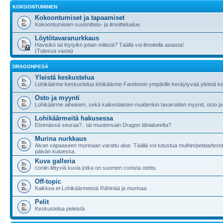
KOKOONTUMINEN
Kokoontumiset ja tapaamiset
Kokoontumisien suunnittelu- ja ilmoittelualue.
Löytötavaranurkkaus
Hävisikö tai löytyikö jotain miitistä? Täällä voi ilmoitella asiasta!
(Tulossa vasta)
DRAGONPESÄ
Yleistä keskustelua
Lohikäärme keskustelua lohikäärme Fandomin ympärille keräytyvää yleistä ke
Osto ja myynti
Lohikäärme aiheisien, sekä kaikenlaisten muidenkin tavaroiden myynti, osto ja
Lohikäärmeitä hakusessa
Etsimässä seuraa?.. tai muutenvain Dragon lähialueelta?
Murina nurkkaus
Aivan vapaaseen murinaan varattu alue. Täällä voi tutustua muihin/pelata/testa
päivän kuluessa.
Kuva galleria
coniin liittyviä kuvia jotka on suomen conista otettu
Off-topic
Kaikkea ei-Lohikäärmeistä Rähinää ja murinaa.
Pelit
Keskustelua peleistä.