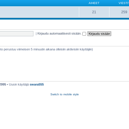
AIHEET
VIESTI
21
259
|
Kirjaudu automaattisesti sisään.
ieto perustuu viimeisen 5 minuutin aikana olleisiin aktiivisiin käyttäjiin)
2995
• Uusin käyttäjä
swara555
Switch to mobile style