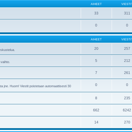
AIHEET
VIESTI
33
311
0
0
AIHEET
VIESTI
20
257
skustelua.
5
212
 vaihto.
7
261
0
0
ta jne. Huom! Viestit poistetaan automaattisesti 30
8
235
662
6242
14
270