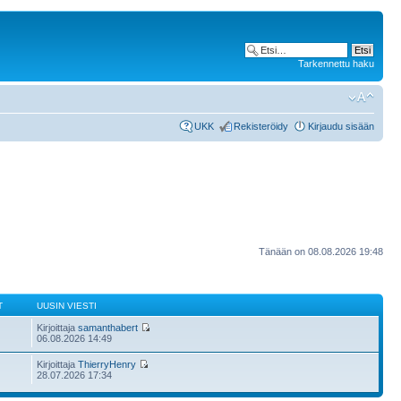
Tarkennettu haku
UKK
Rekisteröidy
Kirjaudu sisään
Tänään on 08.08.2026 19:48
T
UUSIN VIESTI
Kirjoittaja
samanthabert
06.08.2026 14:49
Kirjoittaja
ThierryHenry
28.07.2026 17:34