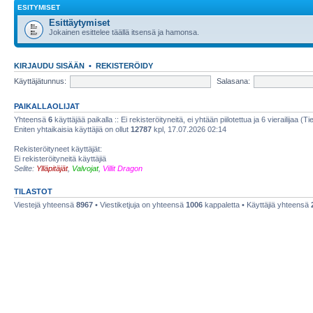
ESITYMISET
Esittäytymiset
Jokainen esittelee täällä itsensä ja hamonsa.
KIRJAUDU SISÄÄN
•
REKISTERÖIDY
Käyttäjätunnus:
Salasana:
PAIKALLAOLIJAT
Yhteensä
6
käyttäjää paikalla :: Ei rekisteröityneitä, ei yhtään piilotettua ja 6 vierailijaa (T
Eniten yhtaikaisia käyttäjiä on ollut
12787
kpl, 17.07.2026 02:14
Rekisteröityneet käyttäjät:
Ei rekisteröityneitä käyttäjiä
Selite:
Ylläpitäjät
,
Valvojat
,
Villit Dragon
TILASTOT
Viestejä yhteensä
8967
• Viestiketjuja on yhteensä
1006
kappaletta • Käyttäjiä yhteensä