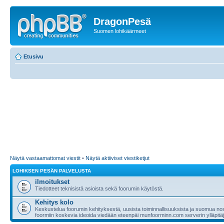
DragonPesä
Suomen lohikäärmeet
Etusivu
Näytä vastaamattomat viestit
•
Näytä aktiiviset viestiketjut
LOHIKSEN PESÄN PALVELUSTA
ilmoitukset
Tiedotteet teknisistä asioista sekä foorumin käytöstä.
Kehitys kolo
Keskustelua foorumin kehityksestä, uusista toiminnallisuuksista ja suomua nost
foormiin koskevia ideoida viedään eteenpäi munfoorminn.com serverin ylläpitäji