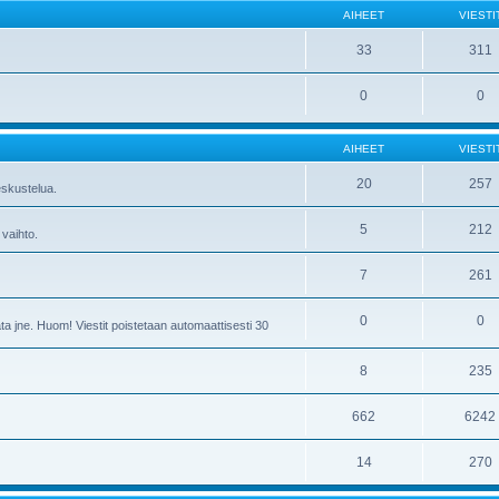
AIHEET
VIESTI
33
311
0
0
AIHEET
VIESTI
20
257
skustelua.
5
212
 vaihto.
7
261
0
0
ta jne. Huom! Viestit poistetaan automaattisesti 30
8
235
662
6242
14
270