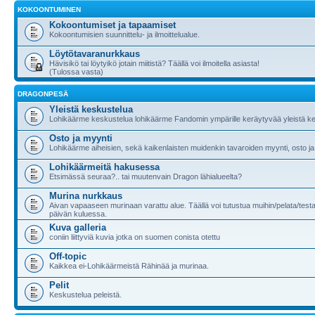
KOKOONTUMINEN
Kokoontumiset ja tapaamiset
Kokoontumisien suunnittelu- ja ilmoittelualue.
Löytötavaranurkkaus
Hävisikö tai löytyikö jotain miitistä? Täällä voi ilmoitella asiasta!
(Tulossa vasta)
DRAGONPESÄ
Yleistä keskustelua
Lohikäärme keskustelua lohikäärme Fandomin ympärille keräytyvää yleistä ke
Osto ja myynti
Lohikäärme aiheisien, sekä kaikenlaisten muidenkin tavaroiden myynti, osto ja
Lohikäärmeitä hakusessa
Etsimässä seuraa?.. tai muutenvain Dragon lähialueelta?
Murina nurkkaus
Aivan vapaaseen murinaan varattu alue. Täällä voi tutustua muihin/pelata/testa
päivän kuluessa.
Kuva galleria
coniin liittyviä kuvia jotka on suomen conista otettu
Off-topic
Kaikkea ei-Lohikäärmeistä Rähinää ja murinaa.
Pelit
Keskustelua peleistä.