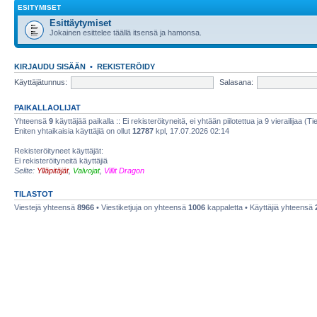
ESITYMISET
Esittäytymiset
Jokainen esittelee täällä itsensä ja hamonsa.
KIRJAUDU SISÄÄN
•
REKISTERÖIDY
Käyttäjätunnus:
Salasana:
PAIKALLAOLIJAT
Yhteensä
9
käyttäjää paikalla :: Ei rekisteröityneitä, ei yhtään piilotettua ja 9 vierailijaa (T
Eniten yhtaikaisia käyttäjiä on ollut
12787
kpl, 17.07.2026 02:14
Rekisteröityneet käyttäjät:
Ei rekisteröityneitä käyttäjiä
Selite:
Ylläpitäjät
,
Valvojat
,
Villit Dragon
TILASTOT
Viestejä yhteensä
8966
• Viestiketjuja on yhteensä
1006
kappaletta • Käyttäjiä yhteensä