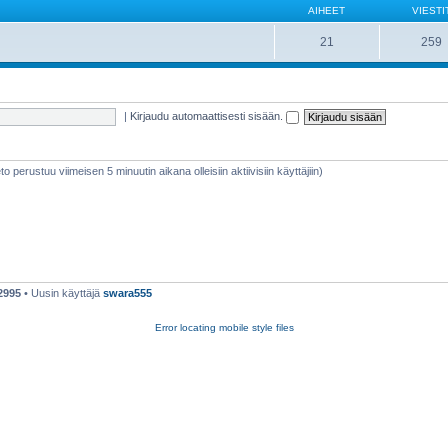
AIHEET
VIESTI
21
259
|
Kirjaudu automaattisesti sisään.
ieto perustuu viimeisen 5 minuutin aikana olleisiin aktiivisiin käyttäjiin)
2995
• Uusin käyttäjä
swara555
Error locating mobile style files