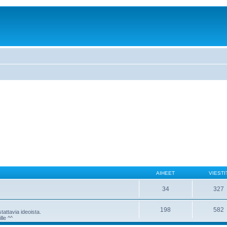
AIHEET
VIESTI
34
327
198
582
attavia ideoista.
lle ^^