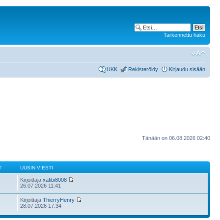
Tarkennettu haku
UKK
Rekisteröidy
Kirjaudu sisään
Tänään on 06.08.2026 02:40
T
UUSIN VIESTI
Kirjoittaja
xafibi8008
26.07.2026 11:41
Kirjoittaja
ThierryHenry
28.07.2026 17:34