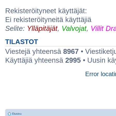
Rekisteröityneet käyttäjät:
Ei rekisteröityneitä käyttäjiä
Selite:
Ylläpitäjät
,
Valvojat
,
Villit D
TILASTOT
Viestejä yhteensä
8967
• Viestiket
Käyttäjiä yhteensä
2995
• Uusin kä
Error locati
Etusivu