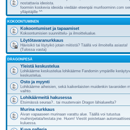
nostattavia ideoista.
foormiin koskevia ideoida viedään eteenpäi munfoorminn.com ser
ylläpitäjille ^^
KOKOONTUMINEN
Kokoontumiset ja tapaamiset
Kokoontumisien suunnittelu- ja ilmoittelualue.
Löytötavaranurkkaus
Hävisikö tai löytyikö jotain miitistä? Täällä voi ilmoitella asiasta!
(Tulossa vasta)
DRAGONPESÄ
Yleistä keskustelua
Lohikäärme keskustelua lohikäärme Fandomin ympärille keräytyv
keskustelua.
Osto ja myynti
Lohikäärme aiheisien, sekä kaikenlaisten muidenkin tavaroiden m
vaihto.
Lohikäärmeitä hakusessa
Etsimässä seuraa?.. tai muutenvain Dragon lähialueelta?
Murina nurkkaus
Aivan vapaaseen murinaan varattu alue. Täällä voi tutustua
muihin/pelata/testata jne. Huom! Viestit poistetaan automaattises
kuluessa.
Kuva galleria