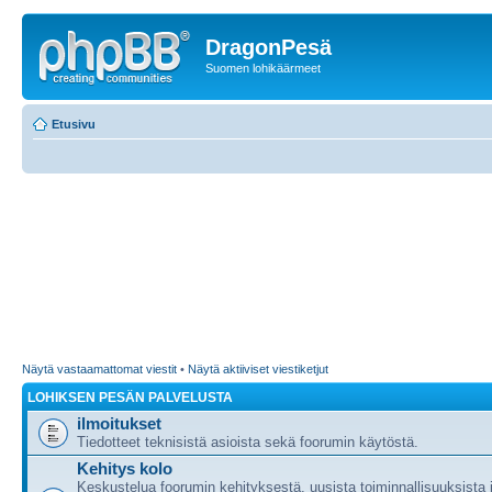
DragonPesä
Suomen lohikäärmeet
Etusivu
Näytä vastaamattomat viestit
•
Näytä aktiiviset viestiketjut
LOHIKSEN PESÄN PALVELUSTA
ilmoitukset
Tiedotteet teknisistä asioista sekä foorumin käytöstä.
Kehitys kolo
Keskustelua foorumin kehityksestä, uusista toiminnallisuuksista