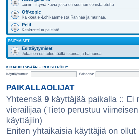
coniin liittyviä kuvia jotka on suomen conista otettu
Off-topic
Kaikkea ei-Lohikäärmeistä Rähinää ja murinaa.
Pelit
Keskustelua peleistä.
ESITYMISET
Esittäytymiset
Jokainen esittelee täällä itsensä ja hamonsa.
KIRJAUDU SISÄÄN
•
REKISTERÖIDY
Käyttäjätunnus:
Salasana:
PAIKALLAOLIJAT
Yhteensä
9
käyttäjää paikalla :: Ei r
vierailijaa (Tieto perustuu viimeisen 
käyttäjiin)
Eniten yhtaikaisia käyttäjiä on ollut