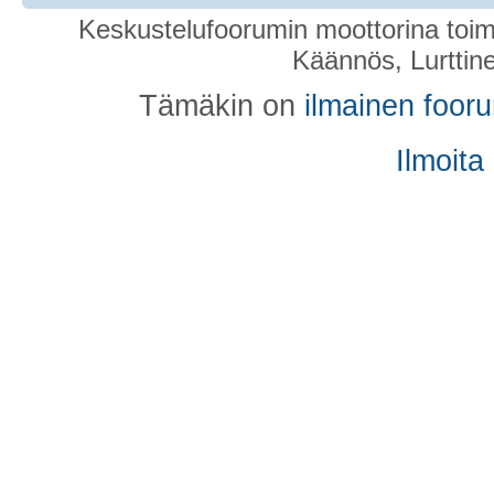
Keskustelufoorumin moottorina toim
Käännös, Lurttin
Tämäkin on
ilmainen foor
Ilmoita