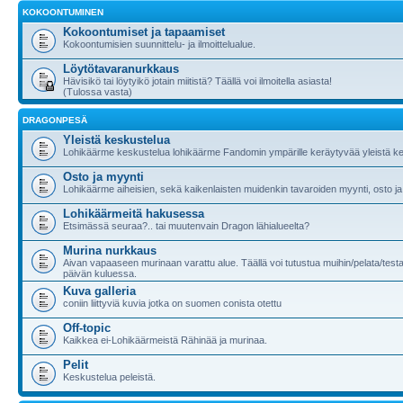
KOKOONTUMINEN
Kokoontumiset ja tapaamiset
Kokoontumisien suunnittelu- ja ilmoittelualue.
Löytötavaranurkkaus
Hävisikö tai löytyikö jotain miitistä? Täällä voi ilmoitella asiasta!
(Tulossa vasta)
DRAGONPESÄ
Yleistä keskustelua
Lohikäärme keskustelua lohikäärme Fandomin ympärille keräytyvää yleistä ke
Osto ja myynti
Lohikäärme aiheisien, sekä kaikenlaisten muidenkin tavaroiden myynti, osto ja
Lohikäärmeitä hakusessa
Etsimässä seuraa?.. tai muutenvain Dragon lähialueelta?
Murina nurkkaus
Aivan vapaaseen murinaan varattu alue. Täällä voi tutustua muihin/pelata/testa
päivän kuluessa.
Kuva galleria
coniin liittyviä kuvia jotka on suomen conista otettu
Off-topic
Kaikkea ei-Lohikäärmeistä Rähinää ja murinaa.
Pelit
Keskustelua peleistä.