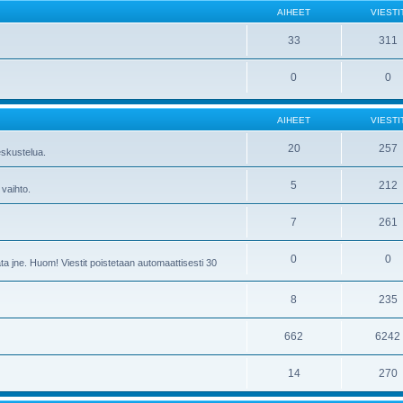
AIHEET
VIESTI
33
311
0
0
AIHEET
VIESTI
20
257
skustelua.
5
212
 vaihto.
7
261
0
0
ta jne. Huom! Viestit poistetaan automaattisesti 30
8
235
662
6242
14
270