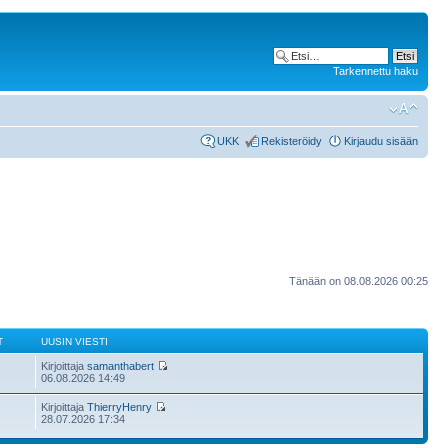
Tarkennettu haku
UKK
Rekisteröidy
Kirjaudu sisään
Tänään on 08.08.2026 00:25
T
UUSIN VIESTI
Kirjoittaja
samanthabert
06.08.2026 14:49
Kirjoittaja
ThierryHenry
28.07.2026 17:34