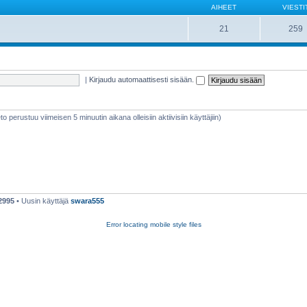
AIHEET
VIESTI
21
259
|
Kirjaudu automaattisesti sisään.
ieto perustuu viimeisen 5 minuutin aikana olleisiin aktiivisiin käyttäjiin)
2995
• Uusin käyttäjä
swara555
Error locating mobile style files