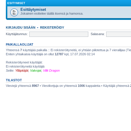
ESITYMISET
Esittäytymiset
Jokainen esittelee täällä itsensä ja hamonsa.
KIRJAUDU SISÄÄN
•
REKISTERÖIDY
Käyttäjätunnus:
Salasana:
PAIKALLAOLIJAT
Yhteensä
7
käyttäjää paikalla :: Ei rekisteröityneitä, ei yhtään piilotettua ja 7 vierailijaa (T
Eniten yhtaikaisia käyttäjiä on ollut
12787
kpl, 17.07.2026 02:14
Rekisteröityneet käyttäjät:
Ei rekisteröityneitä käyttäjiä
Selite:
Ylläpitäjät
,
Valvojat
,
Villit Dragon
TILASTOT
Viestejä yhteensä
8967
• Viestiketjuja on yhteensä
1006
kappaletta • Käyttäjiä yhteensä