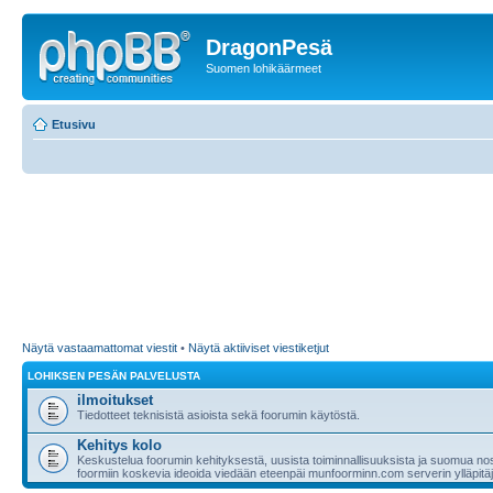
DragonPesä
Suomen lohikäärmeet
Etusivu
Näytä vastaamattomat viestit
•
Näytä aktiiviset viestiketjut
LOHIKSEN PESÄN PALVELUSTA
ilmoitukset
Tiedotteet teknisistä asioista sekä foorumin käytöstä.
Kehitys kolo
Keskustelua foorumin kehityksestä, uusista toiminnallisuuksista ja suomua nost
foormiin koskevia ideoida viedään eteenpäi munfoorminn.com serverin ylläpitäji