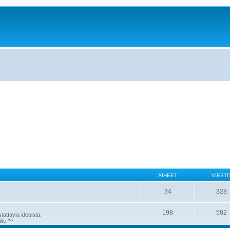
AIHEET
VIESTI
34
328
198
582
attavia ideoista.
lle ^^