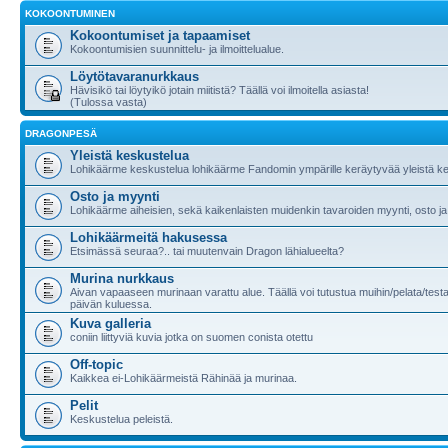
KOKOONTUMINEN
Kokoontumiset ja tapaamiset
Kokoontumisien suunnittelu- ja ilmoittelualue.
Löytötavaranurkkaus
Hävisikö tai löytyikö jotain miitistä? Täällä voi ilmoitella asiasta!
(Tulossa vasta)
DRAGONPESÄ
Yleistä keskustelua
Lohikäärme keskustelua lohikäärme Fandomin ympärille keräytyvää yleistä ke
Osto ja myynti
Lohikäärme aiheisien, sekä kaikenlaisten muidenkin tavaroiden myynti, osto ja
Lohikäärmeitä hakusessa
Etsimässä seuraa?.. tai muutenvain Dragon lähialueelta?
Murina nurkkaus
Aivan vapaaseen murinaan varattu alue. Täällä voi tutustua muihin/pelata/testa
päivän kuluessa.
Kuva galleria
coniin liittyviä kuvia jotka on suomen conista otettu
Off-topic
Kaikkea ei-Lohikäärmeistä Rähinää ja murinaa.
Pelit
Keskustelua peleistä.