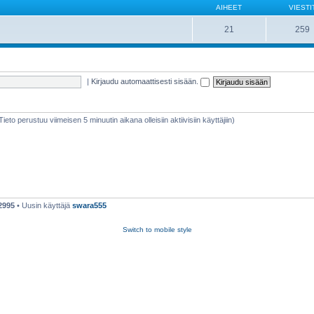
AIHEET
VIESTI
21
259
|
Kirjaudu automaattisesti sisään.
(Tieto perustuu viimeisen 5 minuutin aikana olleisiin aktiivisiin käyttäjiin)
2995
• Uusin käyttäjä
swara555
Switch to mobile style