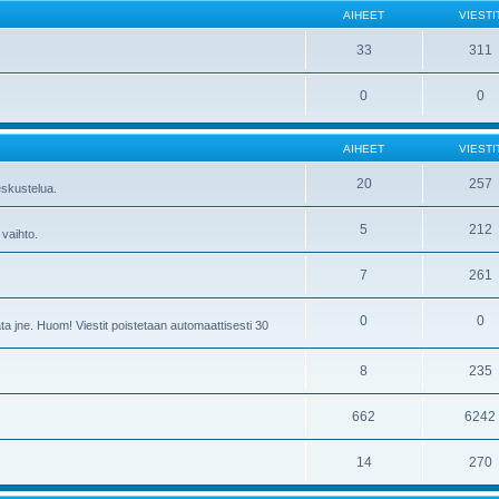
AIHEET
VIESTI
33
311
0
0
AIHEET
VIESTI
20
257
skustelua.
5
212
 vaihto.
7
261
0
0
ta jne. Huom! Viestit poistetaan automaattisesti 30
8
235
662
6242
14
270