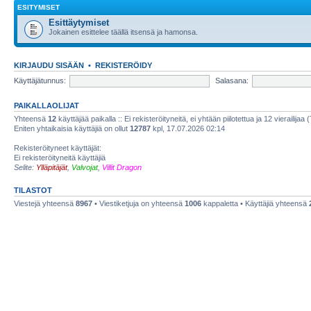
ESITYMISET
Esittäytymiset
Jokainen esittelee täällä itsensä ja hamonsa.
KIRJAUDU SISÄÄN
•
REKISTERÖIDY
Käyttäjätunnus:
Salasana:
PAIKALLAOLIJAT
Yhteensä
12
käyttäjää paikalla :: Ei rekisteröityneitä, ei yhtään piilotettua ja 12 vierailijaa 
Eniten yhtaikaisia käyttäjiä on ollut
12787
kpl, 17.07.2026 02:14
Rekisteröityneet käyttäjät:
Ei rekisteröityneitä käyttäjiä
Selite:
Ylläpitäjät
,
Valvojat
,
Villit Dragon
TILASTOT
Viestejä yhteensä
8967
• Viestiketjuja on yhteensä
1006
kappaletta • Käyttäjiä yhteensä