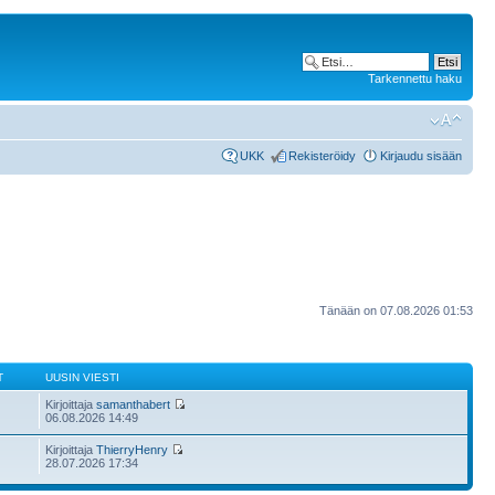
Tarkennettu haku
UKK
Rekisteröidy
Kirjaudu sisään
Tänään on 07.08.2026 01:53
T
UUSIN VIESTI
Kirjoittaja
samanthabert
06.08.2026 14:49
Kirjoittaja
ThierryHenry
28.07.2026 17:34