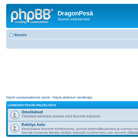
DragonPesä
Suomen lohikäärmeet
Etusivu
Näytä vastaamattomat viestit
•
Näytä aktiiviset viestiketjut
LOHIKSEN PESÄN PALVELUSTA
ilmoitukset
Tiedotteet teknisistä asioista sekä foorumin käytöstä.
Kehitys kolo
Keskustelua foorumin kehityksestä, uusista toiminnallisuuksista ja suomua nost
foormiin koskevia ideoida viedään eteenpäi munfoorminn.com serverin ylläpitäji