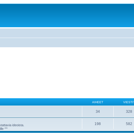
AIHEET
VIESTI
34
328
198
582
attavia ideoista.
lle ^^