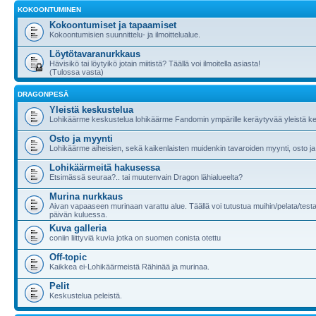
KOKOONTUMINEN
Kokoontumiset ja tapaamiset
Kokoontumisien suunnittelu- ja ilmoittelualue.
Löytötavaranurkkaus
Hävisikö tai löytyikö jotain miitistä? Täällä voi ilmoitella asiasta!
(Tulossa vasta)
DRAGONPESÄ
Yleistä keskustelua
Lohikäärme keskustelua lohikäärme Fandomin ympärille keräytyvää yleistä ke
Osto ja myynti
Lohikäärme aiheisien, sekä kaikenlaisten muidenkin tavaroiden myynti, osto ja
Lohikäärmeitä hakusessa
Etsimässä seuraa?.. tai muutenvain Dragon lähialueelta?
Murina nurkkaus
Aivan vapaaseen murinaan varattu alue. Täällä voi tutustua muihin/pelata/testa
päivän kuluessa.
Kuva galleria
coniin liittyviä kuvia jotka on suomen conista otettu
Off-topic
Kaikkea ei-Lohikäärmeistä Rähinää ja murinaa.
Pelit
Keskustelua peleistä.