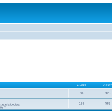
AIHEET
VIESTI
34
328
198
582
attavia ideoista.
lle ^^