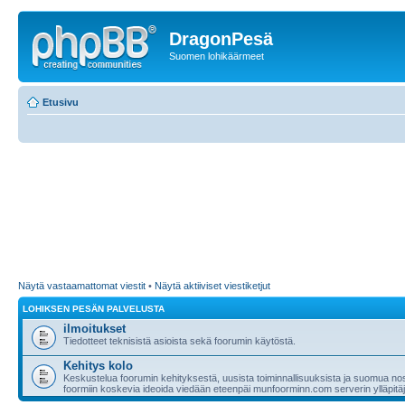
DragonPesä
Suomen lohikäärmeet
Etusivu
Näytä vastaamattomat viestit
•
Näytä aktiiviset viestiketjut
LOHIKSEN PESÄN PALVELUSTA
ilmoitukset
Tiedotteet teknisistä asioista sekä foorumin käytöstä.
Kehitys kolo
Keskustelua foorumin kehityksestä, uusista toiminnallisuuksista ja suomua nost
foormiin koskevia ideoida viedään eteenpäi munfoorminn.com serverin ylläpitäji