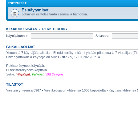
ESITYMISET
Esittäytymiset
Jokainen esittelee täällä itsensä ja hamonsa.
KIRJAUDU SISÄÄN
•
REKISTERÖIDY
Käyttäjätunnus:
Salasana:
PAIKALLAOLIJAT
Yhteensä
7
käyttäjää paikalla :: Ei rekisteröityneitä, ei yhtään piilotettua ja 7 vierailijaa (T
Eniten yhtaikaisia käyttäjiä on ollut
12787
kpl, 17.07.2026 02:14
Rekisteröityneet käyttäjät:
Ei rekisteröityneitä käyttäjiä
Selite:
Ylläpitäjät
,
Valvojat
,
Villit Dragon
TILASTOT
Viestejä yhteensä
8967
• Viestiketjuja on yhteensä
1006
kappaletta • Käyttäjiä yhteensä