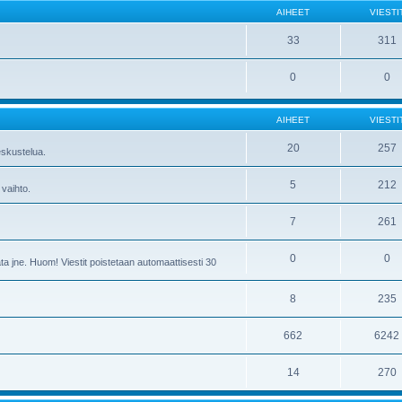
AIHEET
VIESTI
33
311
0
0
AIHEET
VIESTI
20
257
skustelua.
5
212
 vaihto.
7
261
0
0
ta jne. Huom! Viestit poistetaan automaattisesti 30
8
235
662
6242
14
270