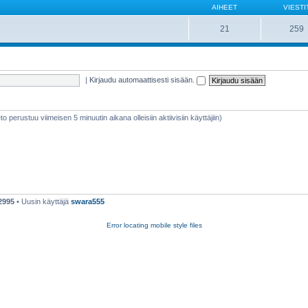
AIHEET
VIESTI
21
259
|
Kirjaudu automaattisesti sisään.
ieto perustuu viimeisen 5 minuutin aikana olleisiin aktiivisiin käyttäjiin)
2995
• Uusin käyttäjä
swara555
Error locating mobile style files