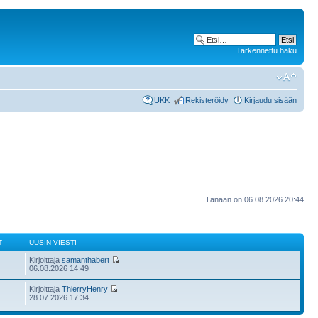
Tarkennettu haku
UKK
Rekisteröidy
Kirjaudu sisään
Tänään on 06.08.2026 20:44
T
UUSIN VIESTI
Kirjoittaja
samanthabert
06.08.2026 14:49
Kirjoittaja
ThierryHenry
28.07.2026 17:34