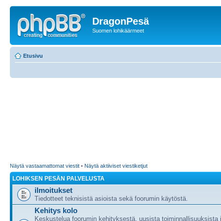
DragonPesä
Suomen lohikäärmeet
Etusivu
Näytä vastaamattomat viestit
•
Näytä aktiiviset viestiketjut
LOHIKSEN PESÄN PALVELUSTA
ilmoitukset
Tiedotteet teknisistä asioista sekä foorumin käytöstä.
Kehitys kolo
Keskustelua foorumin kehityksestä, uusista toiminnallisuuksista