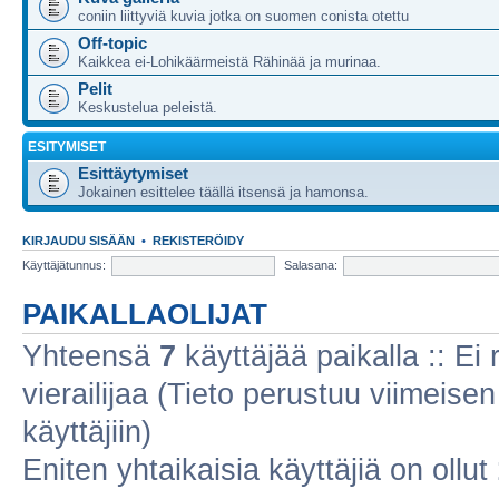
coniin liittyviä kuvia jotka on suomen conista otettu
Off-topic
Kaikkea ei-Lohikäärmeistä Rähinää ja murinaa.
Pelit
Keskustelua peleistä.
ESITYMISET
Esittäytymiset
Jokainen esittelee täällä itsensä ja hamonsa.
KIRJAUDU SISÄÄN
•
REKISTERÖIDY
Käyttäjätunnus:
Salasana:
PAIKALLAOLIJAT
Yhteensä
7
käyttäjää paikalla :: Ei r
vierailijaa (Tieto perustuu viimeisen 
käyttäjiin)
Eniten yhtaikaisia käyttäjiä on ollut