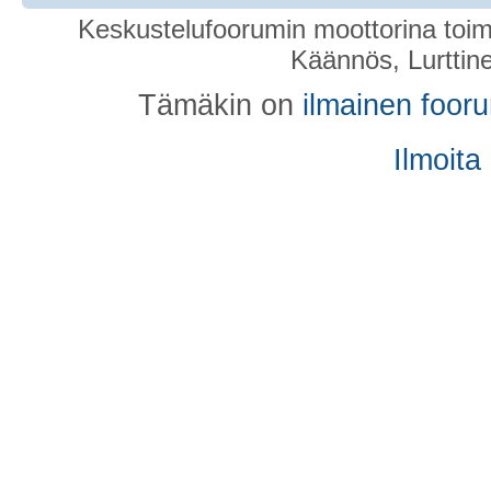
Keskustelufoorumin moottorina toim
Käännös, Lurttin
Tämäkin on
ilmainen foor
Ilmoita