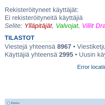
Rekisteröityneet käyttäjät:
Ei rekisteröityneitä käyttäjiä
Selite:
Ylläpitäjät
,
Valvojat
,
Villit D
TILASTOT
Viestejä yhteensä
8967
• Viestiket
Käyttäjiä yhteensä
2995
• Uusin kä
Error locati
Etusivu