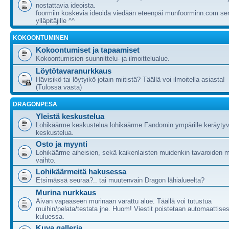
nostattavia ideoista.
foormiin koskevia ideoida viedään eteenpäi munfoorminn.com ser
ylläpitäjille ^^
KOKOONTUMINEN
Kokoontumiset ja tapaamiset
Kokoontumisien suunnittelu- ja ilmoittelualue.
Löytötavaranurkkaus
Hävisikö tai löytyikö jotain miitistä? Täällä voi ilmoitella asiasta!
(Tulossa vasta)
DRAGONPESÄ
Yleistä keskustelua
Lohikäärme keskustelua lohikäärme Fandomin ympärille keräytyv
keskustelua.
Osto ja myynti
Lohikäärme aiheisien, sekä kaikenlaisten muidenkin tavaroiden m
vaihto.
Lohikäärmeitä hakusessa
Etsimässä seuraa?.. tai muutenvain Dragon lähialueelta?
Murina nurkkaus
Aivan vapaaseen murinaan varattu alue. Täällä voi tutustua
muihin/pelata/testata jne. Huom! Viestit poistetaan automaattises
kuluessa.
Kuva galleria