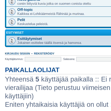
coniin liittyviä kuvia jotka on suomen conista otettu
Off-topic
Kaikkea ei-Lohikäärmeistä Rähinää ja murinaa.
Pelit
Keskustelua peleistä.
ESITYMISET
Esittäytymiset
Jokainen esittelee täällä itsensä ja hamonsa.
KIRJAUDU SISÄÄN
•
REKISTERÖIDY
Käyttäjätunnus:
Salasana:
PAIKALLAOLIJAT
Yhteensä
5
käyttäjää paikalla :: Ei r
vierailijaa (Tieto perustuu viimeisen 
käyttäjiin)
Eniten yhtaikaisia käyttäjiä on ollut