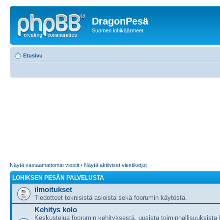
DragonPesä
Suomen lohikäärmeet
Etusivu
Näytä vastaamattomat viestit
•
Näytä aktiiviset viestiketjut
LOHIKSEN PESÄN PALVELUSTA
ilmoitukset
Tiedotteet teknisistä asioista sekä foorumin käytöstä.
Kehitys kolo
Keskustelua foorumin kehityksestä, uusista toiminnallisuuksista