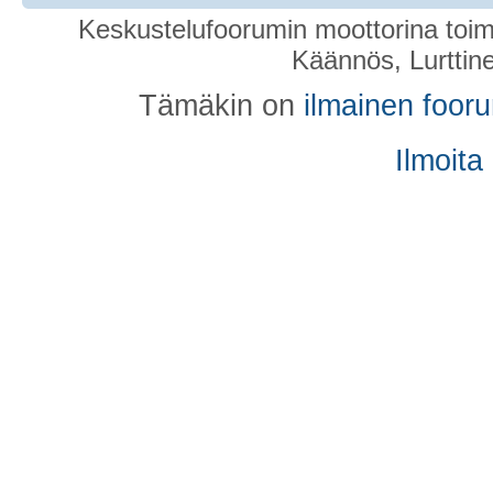
Keskustelufoorumin moottorina toim
Käännös, Lurttin
Tämäkin on
ilmainen foor
Ilmoita