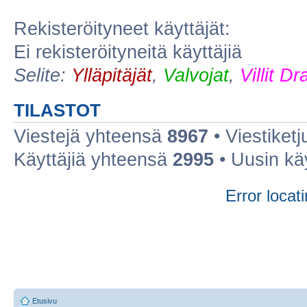
Rekisteröityneet käyttäjät:
Ei rekisteröityneitä käyttäjiä
Selite:
Ylläpitäjät
,
Valvojat
,
Villit D
TILASTOT
Viestejä yhteensä
8967
• Viestiket
Käyttäjiä yhteensä
2995
• Uusin kä
Error locati
Etusivu