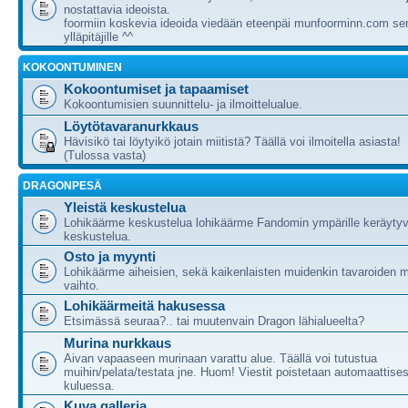
nostattavia ideoista.
foormiin koskevia ideoida viedään eteenpäi munfoorminn.com ser
ylläpitäjille ^^
KOKOONTUMINEN
Kokoontumiset ja tapaamiset
Kokoontumisien suunnittelu- ja ilmoittelualue.
Löytötavaranurkkaus
Hävisikö tai löytyikö jotain miitistä? Täällä voi ilmoitella asiasta!
(Tulossa vasta)
DRAGONPESÄ
Yleistä keskustelua
Lohikäärme keskustelua lohikäärme Fandomin ympärille keräytyv
keskustelua.
Osto ja myynti
Lohikäärme aiheisien, sekä kaikenlaisten muidenkin tavaroiden m
vaihto.
Lohikäärmeitä hakusessa
Etsimässä seuraa?.. tai muutenvain Dragon lähialueelta?
Murina nurkkaus
Aivan vapaaseen murinaan varattu alue. Täällä voi tutustua
muihin/pelata/testata jne. Huom! Viestit poistetaan automaattises
kuluessa.
Kuva galleria