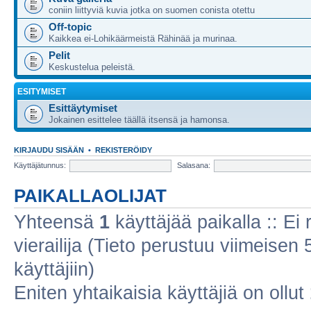
coniin liittyviä kuvia jotka on suomen conista otettu
Off-topic
Kaikkea ei-Lohikäärmeistä Rähinää ja murinaa.
Pelit
Keskustelua peleistä.
ESITYMISET
Esittäytymiset
Jokainen esittelee täällä itsensä ja hamonsa.
KIRJAUDU SISÄÄN
•
REKISTERÖIDY
Käyttäjätunnus:
Salasana:
PAIKALLAOLIJAT
Yhteensä
1
käyttäjää paikalla :: Ei r
vierailija (Tieto perustuu viimeisen 5
käyttäjiin)
Eniten yhtaikaisia käyttäjiä on ollut