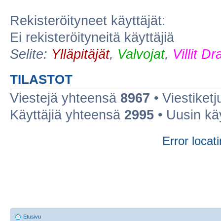
Rekisteröityneet käyttäjät:
Ei rekisteröityneitä käyttäjiä
Selite:
Ylläpitäjät
,
Valvojat
,
Villit D
TILASTOT
Viestejä yhteensä
8967
• Viestiket
Käyttäjiä yhteensä
2995
• Uusin kä
Error locati
Etusivu