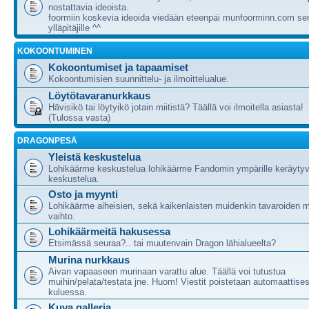
nostattavia ideoista.
foormiin koskevia ideoida viedään eteenpäi munfoorminn.com ser
ylläpitäjille ^^
KOKOONTUMINEN
Kokoontumiset ja tapaamiset
Kokoontumisien suunnittelu- ja ilmoittelualue.
Löytötavaranurkkaus
Hävisikö tai löytyikö jotain miitistä? Täällä voi ilmoitella asiasta!
(Tulossa vasta)
DRAGONPESÄ
Yleistä keskustelua
Lohikäärme keskustelua lohikäärme Fandomin ympärille keräytyv
keskustelua.
Osto ja myynti
Lohikäärme aiheisien, sekä kaikenlaisten muidenkin tavaroiden m
vaihto.
Lohikäärmeitä hakusessa
Etsimässä seuraa?.. tai muutenvain Dragon lähialueelta?
Murina nurkkaus
Aivan vapaaseen murinaan varattu alue. Täällä voi tutustua
muihin/pelata/testata jne. Huom! Viestit poistetaan automaattises
kuluessa.
Kuva galleria