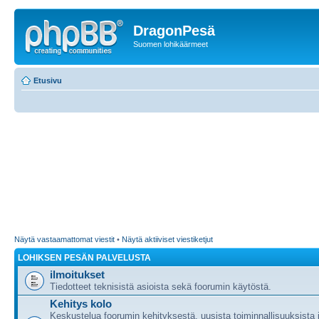
DragonPesä
Suomen lohikäärmeet
Etusivu
Näytä vastaamattomat viestit
•
Näytä aktiiviset viestiketjut
LOHIKSEN PESÄN PALVELUSTA
ilmoitukset
Tiedotteet teknisistä asioista sekä foorumin käytöstä.
Kehitys kolo
Keskustelua foorumin kehityksestä, uusista toiminnallisuuksista