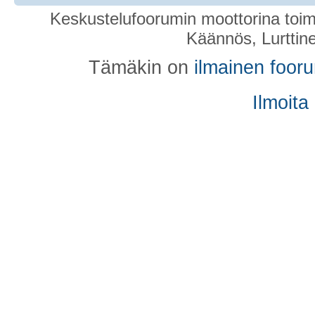
Keskustelufoorumin moottorina toim
Käännös, Lurttin
Tämäkin on
ilmainen foor
Ilmoita