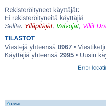
Rekisteröityneet käyttäjät:
Ei rekisteröityneitä käyttäjiä
Selite:
Ylläpitäjät
,
Valvojat
,
Villit D
TILASTOT
Viestejä yhteensä
8967
• Viestiket
Käyttäjiä yhteensä
2995
• Uusin kä
Error locati
Etusivu