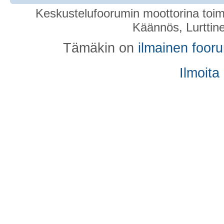
Keskustelufoorumin moottorina toim
Käännös, Lurttin
Tämäkin on
ilmainen foor
Ilmoita