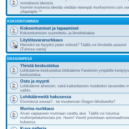
nostattavia ideoista.
foormiin koskevia ideoida viedään eteenpäi munfoorminn.com ser
ylläpitäjille ^^
KOKOONTUMINEN
Kokoontumiset ja tapaamiset
Kokoontumisien suunnittelu- ja ilmoittelualue.
Löytötavaranurkkaus
Hävisikö tai löytyikö jotain miitistä? Täällä voi ilmoitella asiasta!
(Tulossa vasta)
DRAGONPESÄ
Yleistä keskustelua
Lohikäärme keskustelua lohikäärme Fandomin ympärille keräytyv
keskustelua.
Osto ja myynti
Lohikäärme aiheisien, sekä kaikenlaisten muidenkin tavaroiden m
vaihto.
Lohikäärmeitä hakusessa
Etsimässä seuraa?.. tai muutenvain Dragon lähialueelta?
Murina nurkkaus
Aivan vapaaseen murinaan varattu alue. Täällä voi tutustua
muihin/pelata/testata jne. Huom! Viestit poistetaan automaattises
kuluessa.
Kuva galleria