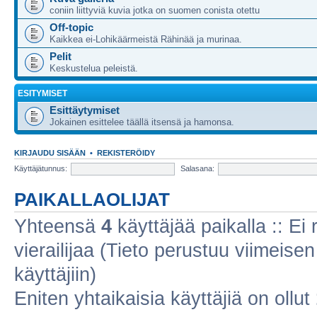
coniin liittyviä kuvia jotka on suomen conista otettu
Off-topic
Kaikkea ei-Lohikäärmeistä Rähinää ja murinaa.
Pelit
Keskustelua peleistä.
ESITYMISET
Esittäytymiset
Jokainen esittelee täällä itsensä ja hamonsa.
KIRJAUDU SISÄÄN
•
REKISTERÖIDY
Käyttäjätunnus:
Salasana:
PAIKALLAOLIJAT
Yhteensä
4
käyttäjää paikalla :: Ei r
vierailijaa (Tieto perustuu viimeisen 
käyttäjiin)
Eniten yhtaikaisia käyttäjiä on ollut