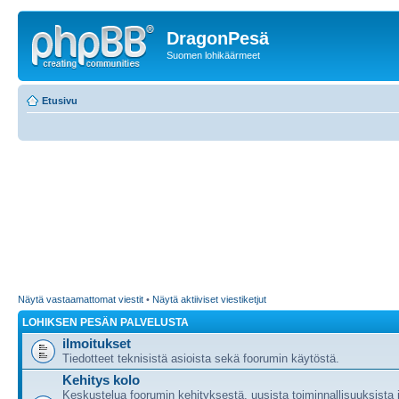
DragonPesä
Suomen lohikäärmeet
Etusivu
Näytä vastaamattomat viestit
•
Näytä aktiiviset viestiketjut
LOHIKSEN PESÄN PALVELUSTA
ilmoitukset
Tiedotteet teknisistä asioista sekä foorumin käytöstä.
Kehitys kolo
Keskustelua foorumin kehityksestä, uusista toiminnallisuuksista