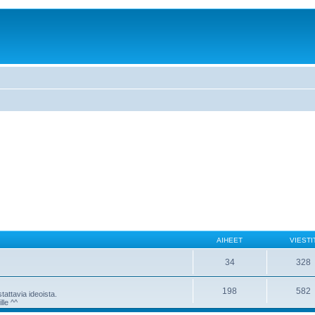
AIHEET
VIESTI
34
328
198
582
attavia ideoista.
lle ^^