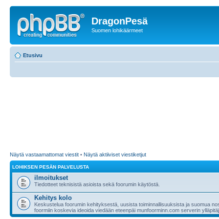
DragonPesä
Suomen lohikäärmeet
Etusivu
Näytä vastaamattomat viestit
•
Näytä aktiiviset viestiketjut
LOHIKSEN PESÄN PALVELUSTA
ilmoitukset
Tiedotteet teknisistä asioista sekä foorumin käytöstä.
Kehitys kolo
Keskustelua foorumin kehityksestä, uusista toiminnallisuuksista ja suomua nost
foormiin koskevia ideoida viedään eteenpäi munfoorminn.com serverin ylläpitäji