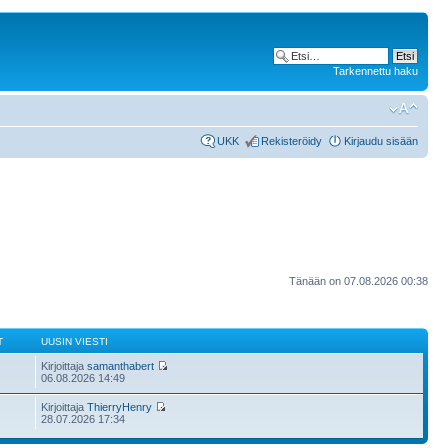
Tarkennettu haku
UKK
Rekisteröidy
Kirjaudu sisään
Tänään on 07.08.2026 00:38
T
UUSIN VIESTI
Kirjoittaja
samanthabert
06.08.2026 14:49
Kirjoittaja
ThierryHenry
28.07.2026 17:34