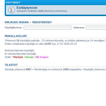
ESITYMISET
Esittäytymiset
Jokainen esittelee täällä itsensä ja hamonsa.
KIRJAUDU SISÄÄN
•
REKISTERÖIDY
Käyttäjätunnus:
Salasana:
PAIKALLAOLIJAT
Yhteensä
14
käyttäjää paikalla :: Ei rekisteröityneitä, ei yhtään piilotettua ja 14 vierailijaa 
Eniten yhtaikaisia käyttäjiä on ollut
12787
kpl, 17.07.2026 02:14
Rekisteröityneet käyttäjät:
Ei rekisteröityneitä käyttäjiä
Selite:
Ylläpitäjät
,
Valvojat
,
Villit Dragon
TILASTOT
Viestejä yhteensä
8967
• Viestiketjuja on yhteensä
1006
kappaletta • Käyttäjiä yhteensä