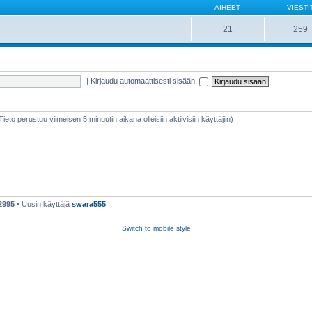
AIHEET
VIESTI
21
259
|
Kirjaudu automaattisesti sisään.
(Tieto perustuu viimeisen 5 minuutin aikana olleisiin aktiivisiin käyttäjiin)
2995
• Uusin käyttäjä
swara555
Switch to mobile style