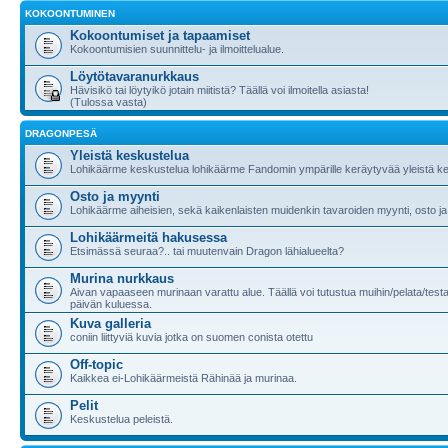
KOKOONTUMINEN
Kokoontumiset ja tapaamiset
Kokoontumisien suunnittelu- ja ilmoittelualue.
Löytötavaranurkkaus
Hävisikö tai löytyikö jotain miitistä? Täällä voi ilmoitella asiasta!
(Tulossa vasta)
DRAGONPESÄ
Yleistä keskustelua
Lohikäärme keskustelua lohikäärme Fandomin ympärille keräytyvää yleistä ke
Osto ja myynti
Lohikäärme aiheisien, sekä kaikenlaisten muidenkin tavaroiden myynti, osto ja
Lohikäärmeitä hakusessa
Etsimässä seuraa?.. tai muutenvain Dragon lähialueelta?
Murina nurkkaus
Aivan vapaaseen murinaan varattu alue. Täällä voi tutustua muihin/pelata/testa
päivän kuluessa.
Kuva galleria
coniin liittyviä kuvia jotka on suomen conista otettu
Off-topic
Kaikkea ei-Lohikäärmeistä Rähinää ja murinaa.
Pelit
Keskustelua peleistä.