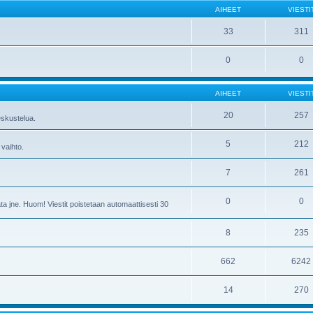
AIHEET
VIESTI
33
311
0
0
AIHEET
VIESTI
20
257
skustelua.
5
212
 vaihto.
7
261
0
0
ta jne. Huom! Viestit poistetaan automaattisesti 30
8
235
662
6242
14
270