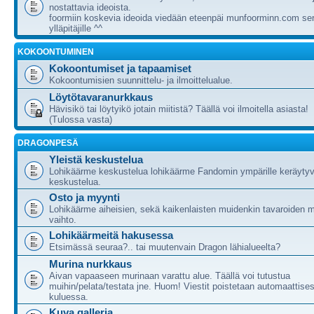
nostattavia ideoista.
foormiin koskevia ideoida viedään eteenpäi munfoorminn.com ser
ylläpitäjille ^^
KOKOONTUMINEN
Kokoontumiset ja tapaamiset
Kokoontumisien suunnittelu- ja ilmoittelualue.
Löytötavaranurkkaus
Hävisikö tai löytyikö jotain miitistä? Täällä voi ilmoitella asiasta!
(Tulossa vasta)
DRAGONPESÄ
Yleistä keskustelua
Lohikäärme keskustelua lohikäärme Fandomin ympärille keräytyv
keskustelua.
Osto ja myynti
Lohikäärme aiheisien, sekä kaikenlaisten muidenkin tavaroiden m
vaihto.
Lohikäärmeitä hakusessa
Etsimässä seuraa?.. tai muutenvain Dragon lähialueelta?
Murina nurkkaus
Aivan vapaaseen murinaan varattu alue. Täällä voi tutustua
muihin/pelata/testata jne. Huom! Viestit poistetaan automaattises
kuluessa.
Kuva galleria