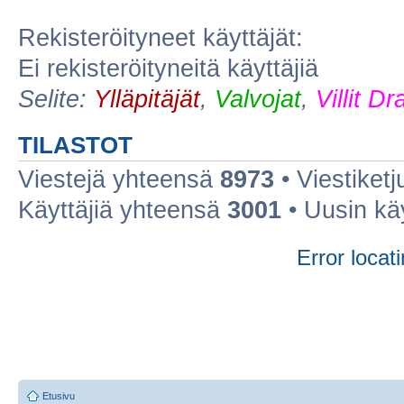
Rekisteröityneet käyttäjät:
Ei rekisteröityneitä käyttäjiä
Selite:
Ylläpitäjät
,
Valvojat
,
Villit D
TILASTOT
Viestejä yhteensä
8973
• Viestiket
Käyttäjiä yhteensä
3001
• Uusin kä
Error locati
Etusivu