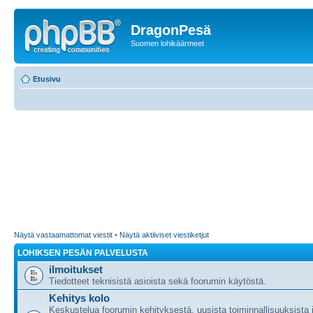
DragonPesä
Suomen lohikäärmeet
Etusivu
Näytä vastaamattomat viestit
•
Näytä aktiiviset viestiketjut
LOHIKSEN PESÄN PALVELUSTA
ilmoitukset
Tiedotteet teknisistä asioista sekä foorumin käytöstä.
Kehitys kolo
Keskustelua foorumin kehityksestä, uusista toiminnallisuuksista