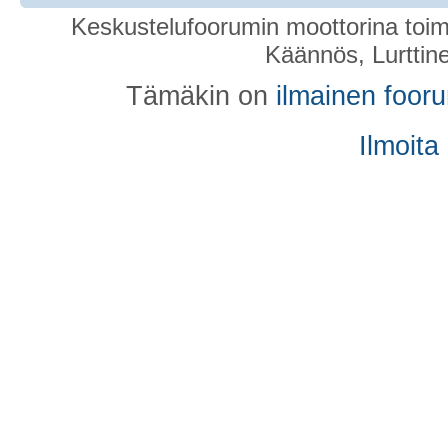
Keskustelufoorumin moottorina toim
Käännös, Lurttin
Tämäkin on
ilmainen foor
Ilmoita