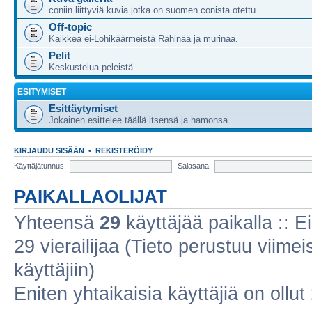
coniin liittyviä kuvia jotka on suomen conista otettu
Off-topic
Kaikkea ei-Lohikäärmeistä Rähinää ja murinaa.
Pelit
Keskustelua peleistä.
ESITYMISET
Esittäytymiset
Jokainen esittelee täällä itsensä ja hamonsa.
KIRJAUDU SISÄÄN
•
REKISTERÖIDY
Käyttäjätunnus:
Salasana:
PAIKALLAOLIJAT
Yhteensä
29
käyttäjää paikalla :: Ei
29 vierailijaa (Tieto perustuu viimeis
käyttäjiin)
Eniten yhtaikaisia käyttäjiä on ollut