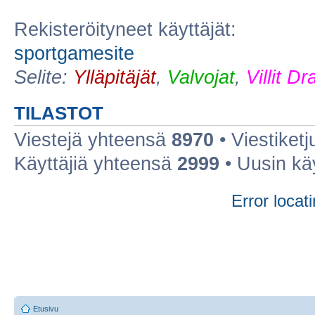
Rekisteröityneet käyttäjät:
sportgamesite
Selite:
Ylläpitäjät
,
Valvojat
,
Villit D
TILASTOT
Viestejä yhteensä
8970
• Viestiket
Käyttäjiä yhteensä
2999
• Uusin kä
Error locati
Etusivu