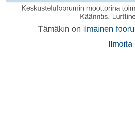
Keskustelufoorumin moottorina toim
Käännös, Lurttin
Tämäkin on
ilmainen foor
Ilmoita