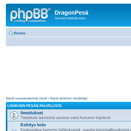
DragonPesä
Suomen lohikäärmeet
Etusivu
Näytä vastaamattomat viestit
•
Näytä aktiiviset viestiketjut
LOHIKSEN PESÄN PALVELUSTA
ilmoitukset
Tiedotteet teknisistä asioista sekä foorumin käytöstä.
Kehitys kolo
Keskustelua foorumin kehityksestä, uusista toiminnallisuuksista