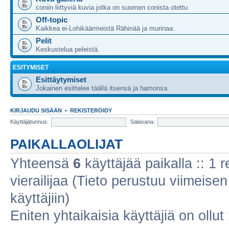
coniin liittyviä kuvia jotka on suomen conista otettu
Off-topic
Kaikkea ei-Lohikäärmeistä Rähinää ja murinaa.
Pelit
Keskustelua peleistä.
ESITYMISET
Esittäytymiset
Jokainen esittelee täällä itsensä ja hamonsa.
KIRJAUDU SISÄÄN
•
REKISTERÖIDY
Käyttäjätunnus:
Salasana:
PAIKALLAOLIJAT
Yhteensä
6
käyttäjää paikalla :: 1 r
vierailijaa (Tieto perustuu viimeisen 
käyttäjiin)
Eniten yhtaikaisia käyttäjiä on ollut