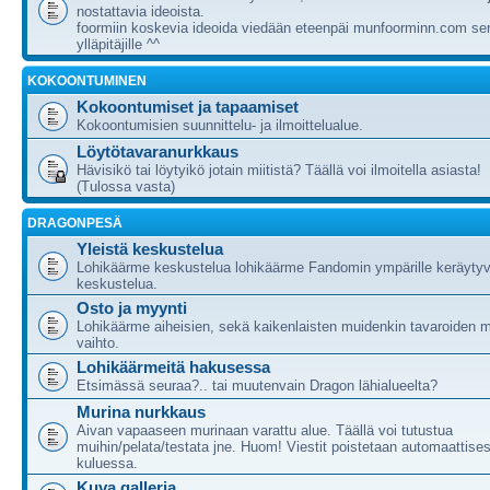
nostattavia ideoista.
foormiin koskevia ideoida viedään eteenpäi munfoorminn.com ser
ylläpitäjille ^^
KOKOONTUMINEN
Kokoontumiset ja tapaamiset
Kokoontumisien suunnittelu- ja ilmoittelualue.
Löytötavaranurkkaus
Hävisikö tai löytyikö jotain miitistä? Täällä voi ilmoitella asiasta!
(Tulossa vasta)
DRAGONPESÄ
Yleistä keskustelua
Lohikäärme keskustelua lohikäärme Fandomin ympärille keräytyv
keskustelua.
Osto ja myynti
Lohikäärme aiheisien, sekä kaikenlaisten muidenkin tavaroiden m
vaihto.
Lohikäärmeitä hakusessa
Etsimässä seuraa?.. tai muutenvain Dragon lähialueelta?
Murina nurkkaus
Aivan vapaaseen murinaan varattu alue. Täällä voi tutustua
muihin/pelata/testata jne. Huom! Viestit poistetaan automaattises
kuluessa.
Kuva galleria