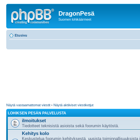
DragonPesä
Suomen lohikäärmeet
Etusivu
Näytä vastaamattomat viestit
•
Näytä aktiiviset viestiketjut
LOHIKSEN PESÄN PALVELUSTA
ilmoitukset
Tiedotteet teknisistä asioista sekä foorumin käytöstä.
Kehitys kolo
Keskustelua foorumin kehityksestä, uusista toiminnallisuuksista