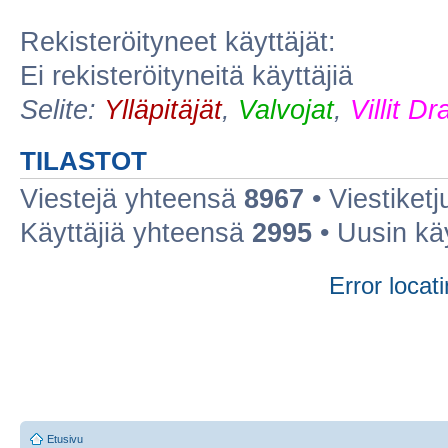
Rekisteröityneet käyttäjät:
Ei rekisteröityneitä käyttäjiä
Selite:
Ylläpitäjät
,
Valvojat
,
Villit D
TILASTOT
Viestejä yhteensä
8967
• Viestiket
Käyttäjiä yhteensä
2995
• Uusin kä
Error locati
Etusivu