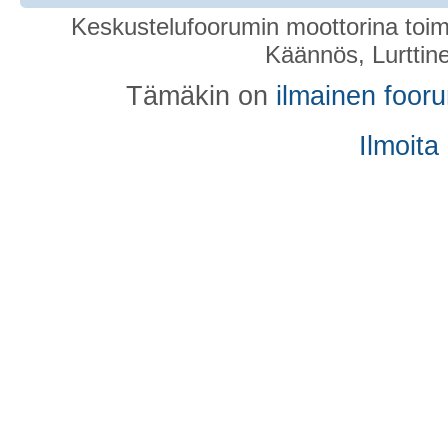
Keskustelufoorumin moottorina toim
Käännös, Lurttin
Tämäkin on
ilmainen foor
Ilmoita