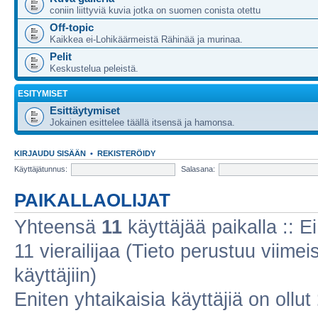
coniin liittyviä kuvia jotka on suomen conista otettu
Off-topic
Kaikkea ei-Lohikäärmeistä Rähinää ja murinaa.
Pelit
Keskustelua peleistä.
ESITYMISET
Esittäytymiset
Jokainen esittelee täällä itsensä ja hamonsa.
KIRJAUDU SISÄÄN
•
REKISTERÖIDY
Käyttäjätunnus:
Salasana:
PAIKALLAOLIJAT
Yhteensä
11
käyttäjää paikalla :: Ei
11 vierailijaa (Tieto perustuu viimeis
käyttäjiin)
Eniten yhtaikaisia käyttäjiä on ollut