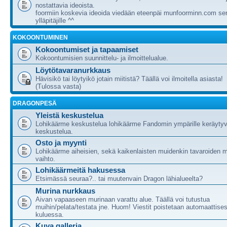
nostattavia ideoista.
foormiin koskevia ideoida viedään eteenpäi munfoorminn.com ser
ylläpitäjille ^^
KOKOONTUMINEN
Kokoontumiset ja tapaamiset
Kokoontumisien suunnittelu- ja ilmoittelualue.
Löytötavaranurkkaus
Hävisikö tai löytyikö jotain miitistä? Täällä voi ilmoitella asiasta!
(Tulossa vasta)
DRAGONPESÄ
Yleistä keskustelua
Lohikäärme keskustelua lohikäärme Fandomin ympärille keräytyv
keskustelua.
Osto ja myynti
Lohikäärme aiheisien, sekä kaikenlaisten muidenkin tavaroiden m
vaihto.
Lohikäärmeitä hakusessa
Etsimässä seuraa?.. tai muutenvain Dragon lähialueelta?
Murina nurkkaus
Aivan vapaaseen murinaan varattu alue. Täällä voi tutustua
muihin/pelata/testata jne. Huom! Viestit poistetaan automaattises
kuluessa.
Kuva galleria