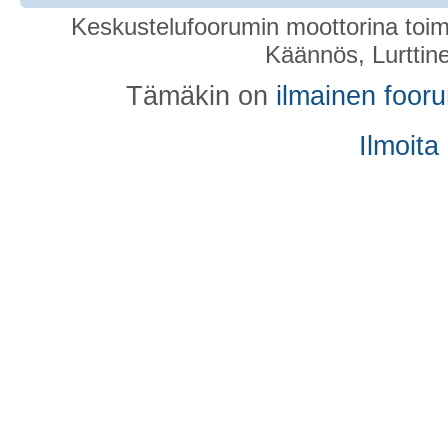
Keskustelufoorumin moottorina toim
Käännös, Lurttin
Tämäkin on
ilmainen foor
Ilmoita