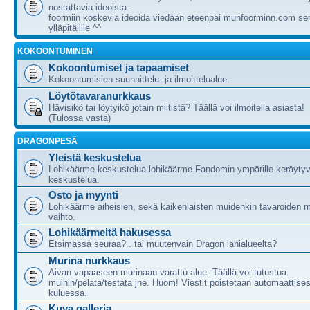
nostattavia ideoista.
foormiin koskevia ideoida viedään eteenpäi munfoorminn.com ser
ylläpitäjille ^^
KOKOONTUMINEN
Kokoontumiset ja tapaamiset
Kokoontumisien suunnittelu- ja ilmoittelualue.
Löytötavaranurkkaus
Hävisikö tai löytyikö jotain miitistä? Täällä voi ilmoitella asiasta!
(Tulossa vasta)
DRAGONPESÄ
Yleistä keskustelua
Lohikäärme keskustelua lohikäärme Fandomin ympärille keräytyv
keskustelua.
Osto ja myynti
Lohikäärme aiheisien, sekä kaikenlaisten muidenkin tavaroiden m
vaihto.
Lohikäärmeitä hakusessa
Etsimässä seuraa?.. tai muutenvain Dragon lähialueelta?
Murina nurkkaus
Aivan vapaaseen murinaan varattu alue. Täällä voi tutustua
muihin/pelata/testata jne. Huom! Viestit poistetaan automaattises
kuluessa.
Kuva galleria