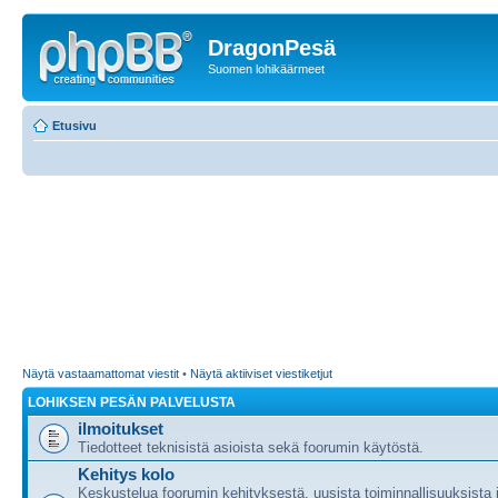
DragonPesä
Suomen lohikäärmeet
Etusivu
Näytä vastaamattomat viestit
•
Näytä aktiiviset viestiketjut
LOHIKSEN PESÄN PALVELUSTA
ilmoitukset
Tiedotteet teknisistä asioista sekä foorumin käytöstä.
Kehitys kolo
Keskustelua foorumin kehityksestä, uusista toiminnallisuuksista