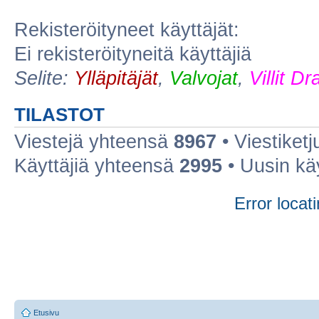
Rekisteröityneet käyttäjät:
Ei rekisteröityneitä käyttäjiä
Selite:
Ylläpitäjät
,
Valvojat
,
Villit D
TILASTOT
Viestejä yhteensä
8967
• Viestiket
Käyttäjiä yhteensä
2995
• Uusin kä
Error locati
Etusivu