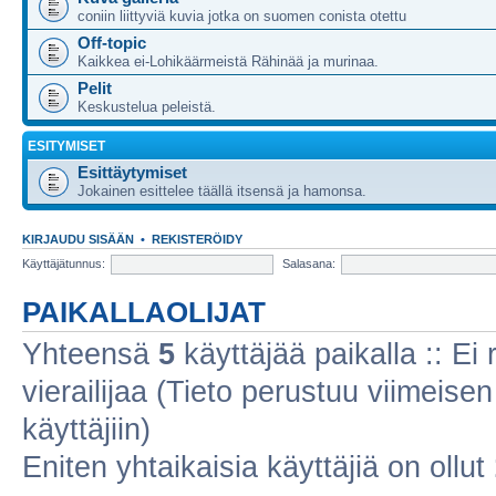
coniin liittyviä kuvia jotka on suomen conista otettu
Off-topic
Kaikkea ei-Lohikäärmeistä Rähinää ja murinaa.
Pelit
Keskustelua peleistä.
ESITYMISET
Esittäytymiset
Jokainen esittelee täällä itsensä ja hamonsa.
KIRJAUDU SISÄÄN
•
REKISTERÖIDY
Käyttäjätunnus:
Salasana:
PAIKALLAOLIJAT
Yhteensä
5
käyttäjää paikalla :: Ei r
vierailijaa (Tieto perustuu viimeisen 
käyttäjiin)
Eniten yhtaikaisia käyttäjiä on ollut