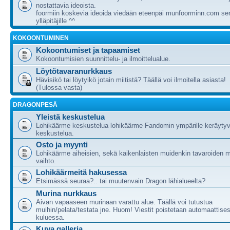
nostattavia ideoista.
foormiin koskevia ideoida viedään eteenpäi munfoorminn.com ser
ylläpitäjille ^^
KOKOONTUMINEN
Kokoontumiset ja tapaamiset
Kokoontumisien suunnittelu- ja ilmoittelualue.
Löytötavaranurkkaus
Hävisikö tai löytyikö jotain miitistä? Täällä voi ilmoitella asiasta!
(Tulossa vasta)
DRAGONPESÄ
Yleistä keskustelua
Lohikäärme keskustelua lohikäärme Fandomin ympärille keräytyv
keskustelua.
Osto ja myynti
Lohikäärme aiheisien, sekä kaikenlaisten muidenkin tavaroiden m
vaihto.
Lohikäärmeitä hakusessa
Etsimässä seuraa?.. tai muutenvain Dragon lähialueelta?
Murina nurkkaus
Aivan vapaaseen murinaan varattu alue. Täällä voi tutustua
muihin/pelata/testata jne. Huom! Viestit poistetaan automaattises
kuluessa.
Kuva galleria