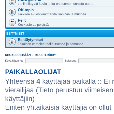
coniin liittyviä kuvia jotka on suomen conista otettu
Off-topic
Kaikkea ei-Lohikäärmeistä Rähinää ja murinaa.
Pelit
Keskustelua peleistä.
ESITYMISET
Esittäytymiset
Jokainen esittelee täällä itsensä ja hamonsa.
KIRJAUDU SISÄÄN
•
REKISTERÖIDY
Käyttäjätunnus:
Salasana:
PAIKALLAOLIJAT
Yhteensä
4
käyttäjää paikalla :: Ei r
vierailijaa (Tieto perustuu viimeisen 
käyttäjiin)
Eniten yhtaikaisia käyttäjiä on ollut