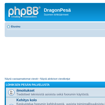
DragonPesä
Suomen lohikäärmeet
Etusivu
Näytä vastaamattomat viestit
•
Näytä aktiiviset viestiketjut
LOHIKSEN PESÄN PALVELUSTA
ilmoitukset
Tiedotteet teknisistä asioista sekä foorumin käytöstä.
Kehitys kolo
Keskustelua foorumin kehityksestä, uusista toiminnallisuuksista