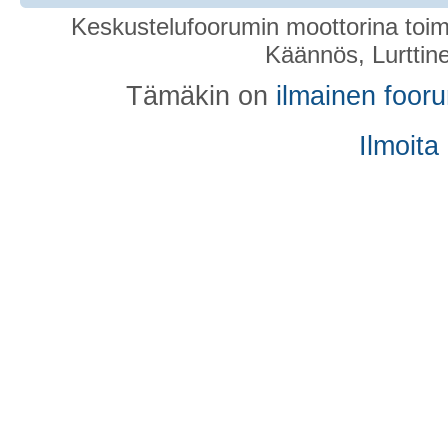
Keskustelufoorumin moottorina toim
Käännös, Lurttin
Tämäkin on
ilmainen foor
Ilmoita