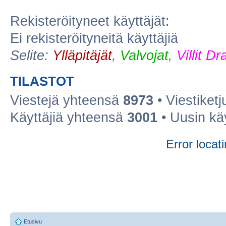
Rekisteröityneet käyttäjät:
Ei rekisteröityneitä käyttäjiä
Selite:
Ylläpitäjät
,
Valvojat
,
Villit D
TILASTOT
Viestejä yhteensä
8973
• Viestiket
Käyttäjiä yhteensä
3001
• Uusin kä
Error locati
Etusivu