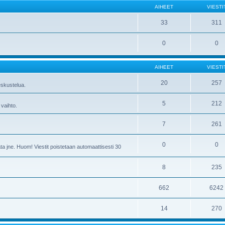
AIHEET
VIESTI
33
311
0
0
AIHEET
VIESTI
20
257
skustelua.
5
212
 vaihto.
7
261
0
0
ta jne. Huom! Viestit poistetaan automaattisesti 30
8
235
662
6242
14
270