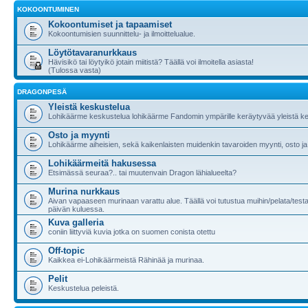
KOKOONTUMINEN
Kokoontumiset ja tapaamiset
Kokoontumisien suunnittelu- ja ilmoittelualue.
Löytötavaranurkkaus
Hävisikö tai löytyikö jotain miitistä? Täällä voi ilmoitella asiasta!
(Tulossa vasta)
DRAGONPESÄ
Yleistä keskustelua
Lohikäärme keskustelua lohikäärme Fandomin ympärille keräytyvää yleistä ke
Osto ja myynti
Lohikäärme aiheisien, sekä kaikenlaisten muidenkin tavaroiden myynti, osto ja
Lohikäärmeitä hakusessa
Etsimässä seuraa?.. tai muutenvain Dragon lähialueelta?
Murina nurkkaus
Aivan vapaaseen murinaan varattu alue. Täällä voi tutustua muihin/pelata/testa
päivän kuluessa.
Kuva galleria
coniin liittyviä kuvia jotka on suomen conista otettu
Off-topic
Kaikkea ei-Lohikäärmeistä Rähinää ja murinaa.
Pelit
Keskustelua peleistä.