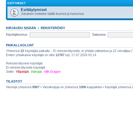
ESITYMISET
Esittäytymiset
Jokainen esittelee täällä itsensä ja hamonsa.
KIRJAUDU SISÄÄN
•
REKISTERÖIDY
Käyttäjätunnus:
Salasana:
PAIKALLAOLIJAT
Yhteensä
22
käyttäjää paikalla :: Ei rekisteröityneitä, ei yhtään piilotettua ja 22 vierailijaa 
Eniten yhtaikaisia käyttäjiä on ollut
12787
kpl, 17.07.2026 02:14
Rekisteröityneet käyttäjät:
Ei rekisteröityneitä käyttäjiä
Selite:
Ylläpitäjät
,
Valvojat
,
Villit Dragon
TILASTOT
Viestejä yhteensä
8967
• Viestiketjuja on yhteensä
1006
kappaletta • Käyttäjiä yhteensä