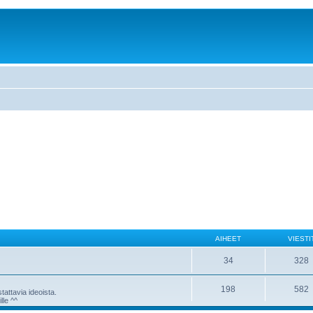
AIHEET
VIESTI
34
328
198
582
attavia ideoista.
lle ^^