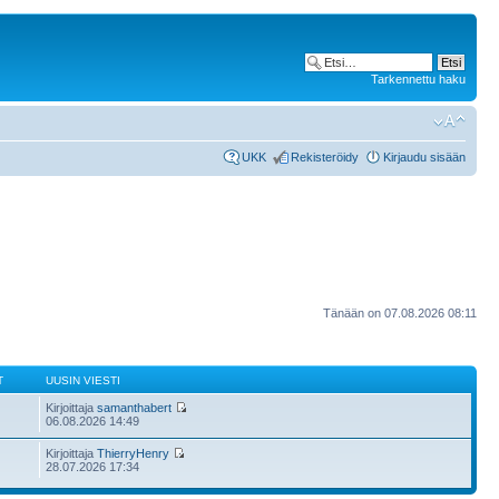
Tarkennettu haku
UKK
Rekisteröidy
Kirjaudu sisään
Tänään on 07.08.2026 08:11
T
UUSIN VIESTI
Kirjoittaja
samanthabert
06.08.2026 14:49
Kirjoittaja
ThierryHenry
28.07.2026 17:34