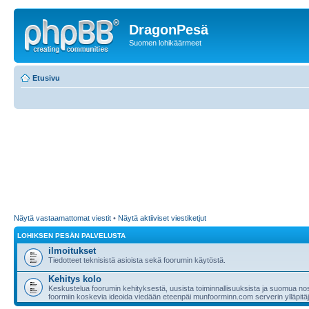
DragonPesä
Suomen lohikäärmeet
Etusivu
Näytä vastaamattomat viestit
•
Näytä aktiiviset viestiketjut
LOHIKSEN PESÄN PALVELUSTA
ilmoitukset
Tiedotteet teknisistä asioista sekä foorumin käytöstä.
Kehitys kolo
Keskustelua foorumin kehityksestä, uusista toiminnallisuuksista ja suomua nost
foormiin koskevia ideoida viedään eteenpäi munfoorminn.com serverin ylläpitäji