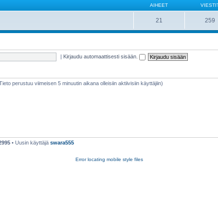
AIHEET
VIESTI
21
259
|
Kirjaudu automaattisesti sisään.
(Tieto perustuu viimeisen 5 minuutin aikana olleisiin aktiivisiin käyttäjiin)
2995
• Uusin käyttäjä
swara555
Error locating mobile style files