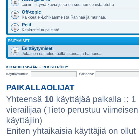
coniin liittyviä kuvia jotka on suomen conista otettu
Off-topic
Kaikkea ei-Lohikäärmeistä Rähinää ja murinaa.
Pelit
Keskustelua peleistä.
ESITYMISET
Esittäytymiset
Jokainen esittelee täällä itsensä ja hamonsa.
KIRJAUDU SISÄÄN
•
REKISTERÖIDY
Käyttäjätunnus:
Salasana:
PAIKALLAOLIJAT
Yhteensä
10
käyttäjää paikalla :: 1 
vierailijaa (Tieto perustuu viimeisen 
käyttäjiin)
Eniten yhtaikaisia käyttäjiä on ollut