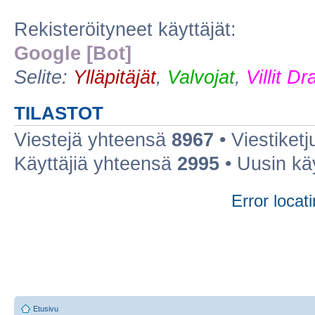
Rekisteröityneet käyttäjät:
Google [Bot]
Selite:
Ylläpitäjät
,
Valvojat
,
Villit D
TILASTOT
Viestejä yhteensä
8967
• Viestiket
Käyttäjiä yhteensä
2995
• Uusin kä
Error locati
Etusivu