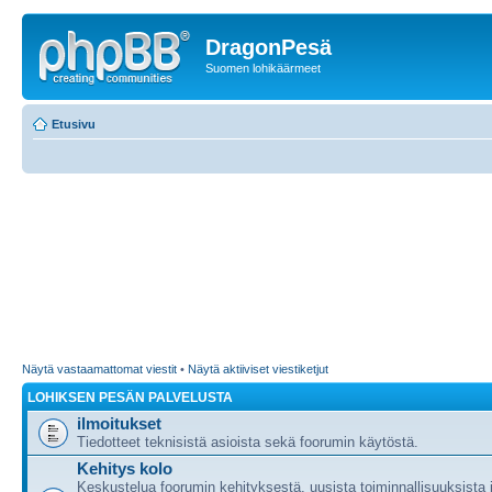
DragonPesä
Suomen lohikäärmeet
Etusivu
Näytä vastaamattomat viestit
•
Näytä aktiiviset viestiketjut
LOHIKSEN PESÄN PALVELUSTA
ilmoitukset
Tiedotteet teknisistä asioista sekä foorumin käytöstä.
Kehitys kolo
Keskustelua foorumin kehityksestä, uusista toiminnallisuuksista