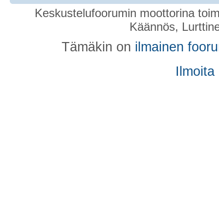
Keskustelufoorumin moottorina toim
Käännös, Lurttin
Tämäkin on
ilmainen foor
Ilmoita