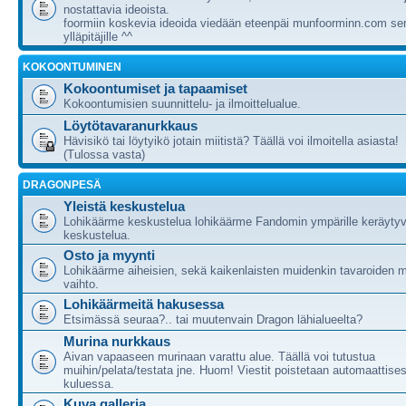
nostattavia ideoista.
foormiin koskevia ideoida viedään eteenpäi munfoorminn.com ser
ylläpitäjille ^^
KOKOONTUMINEN
Kokoontumiset ja tapaamiset
Kokoontumisien suunnittelu- ja ilmoittelualue.
Löytötavaranurkkaus
Hävisikö tai löytyikö jotain miitistä? Täällä voi ilmoitella asiasta!
(Tulossa vasta)
DRAGONPESÄ
Yleistä keskustelua
Lohikäärme keskustelua lohikäärme Fandomin ympärille keräytyv
keskustelua.
Osto ja myynti
Lohikäärme aiheisien, sekä kaikenlaisten muidenkin tavaroiden m
vaihto.
Lohikäärmeitä hakusessa
Etsimässä seuraa?.. tai muutenvain Dragon lähialueelta?
Murina nurkkaus
Aivan vapaaseen murinaan varattu alue. Täällä voi tutustua
muihin/pelata/testata jne. Huom! Viestit poistetaan automaattises
kuluessa.
Kuva galleria