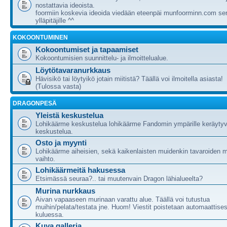
nostattavia ideoista.
foormiin koskevia ideoida viedään eteenpäi munfoorminn.com ser
ylläpitäjille ^^
KOKOONTUMINEN
Kokoontumiset ja tapaamiset
Kokoontumisien suunnittelu- ja ilmoittelualue.
Löytötavaranurkkaus
Hävisikö tai löytyikö jotain miitistä? Täällä voi ilmoitella asiasta!
(Tulossa vasta)
DRAGONPESÄ
Yleistä keskustelua
Lohikäärme keskustelua lohikäärme Fandomin ympärille keräytyv
keskustelua.
Osto ja myynti
Lohikäärme aiheisien, sekä kaikenlaisten muidenkin tavaroiden m
vaihto.
Lohikäärmeitä hakusessa
Etsimässä seuraa?.. tai muutenvain Dragon lähialueelta?
Murina nurkkaus
Aivan vapaaseen murinaan varattu alue. Täällä voi tutustua
muihin/pelata/testata jne. Huom! Viestit poistetaan automaattises
kuluessa.
Kuva galleria