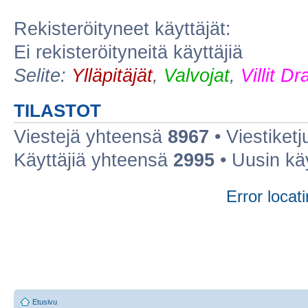
Rekisteröityneet käyttäjät:
Ei rekisteröityneitä käyttäjiä
Selite:
Ylläpitäjät
,
Valvojat
,
Villit D
TILASTOT
Viestejä yhteensä
8967
• Viestiket
Käyttäjiä yhteensä
2995
• Uusin kä
Error locati
Etusivu