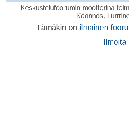
Keskustelufoorumin moottorina toim
Käännös, Lurttin
Tämäkin on
ilmainen foor
Ilmoita