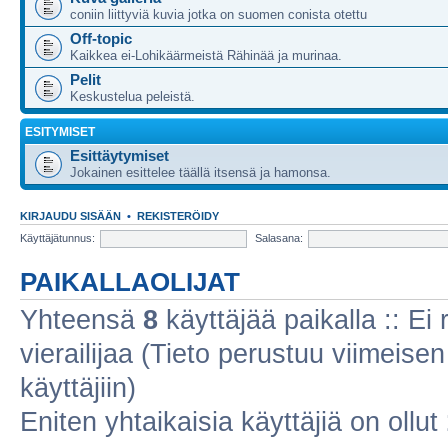
coniin liittyviä kuvia jotka on suomen conista otettu
Off-topic
Kaikkea ei-Lohikäärmeistä Rähinää ja murinaa.
Pelit
Keskustelua peleistä.
ESITYMISET
Esittäytymiset
Jokainen esittelee täällä itsensä ja hamonsa.
KIRJAUDU SISÄÄN
•
REKISTERÖIDY
Käyttäjätunnus:
Salasana:
PAIKALLAOLIJAT
Yhteensä
8
käyttäjää paikalla :: Ei r
vierailijaa (Tieto perustuu viimeisen 
käyttäjiin)
Eniten yhtaikaisia käyttäjiä on ollut