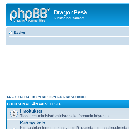
DragonPesä
Suomen lohikäärmeet
Etusivu
Näytä vastaamattomat viestit
•
Näytä aktiiviset viestiketjut
LOHIKSEN PESÄN PALVELUSTA
ilmoitukset
Tiedotteet teknisistä asioista sekä foorumin käytöstä.
Kehitys kolo
Keskustelua foorumin kehityksestä, uusista toiminnallisuuksista