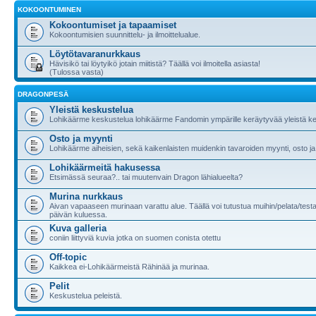
KOKOONTUMINEN
Kokoontumiset ja tapaamiset
Kokoontumisien suunnittelu- ja ilmoittelualue.
Löytötavaranurkkaus
Hävisikö tai löytyikö jotain miitistä? Täällä voi ilmoitella asiasta!
(Tulossa vasta)
DRAGONPESÄ
Yleistä keskustelua
Lohikäärme keskustelua lohikäärme Fandomin ympärille keräytyvää yleistä ke
Osto ja myynti
Lohikäärme aiheisien, sekä kaikenlaisten muidenkin tavaroiden myynti, osto ja
Lohikäärmeitä hakusessa
Etsimässä seuraa?.. tai muutenvain Dragon lähialueelta?
Murina nurkkaus
Aivan vapaaseen murinaan varattu alue. Täällä voi tutustua muihin/pelata/testa
päivän kuluessa.
Kuva galleria
coniin liittyviä kuvia jotka on suomen conista otettu
Off-topic
Kaikkea ei-Lohikäärmeistä Rähinää ja murinaa.
Pelit
Keskustelua peleistä.