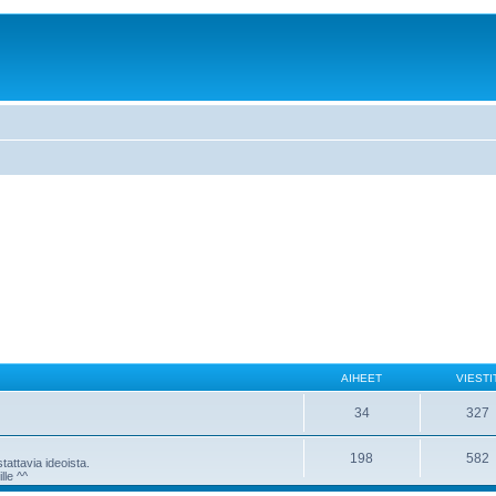
AIHEET
VIESTI
34
327
198
582
attavia ideoista.
lle ^^