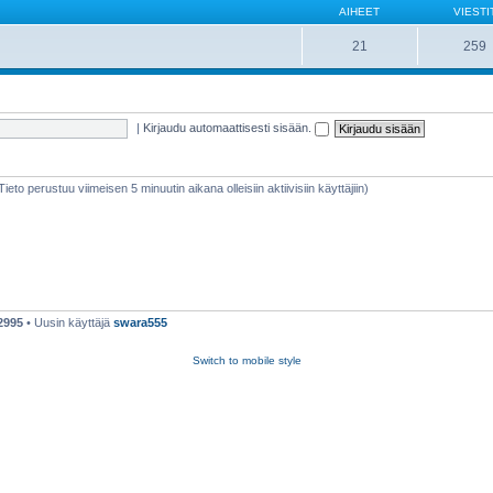
AIHEET
VIESTI
21
259
|
Kirjaudu automaattisesti sisään.
(Tieto perustuu viimeisen 5 minuutin aikana olleisiin aktiivisiin käyttäjiin)
2995
• Uusin käyttäjä
swara555
Switch to mobile style