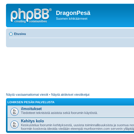
DragonPesä
Suomen lohikäärmeet
Etusivu
Näytä vastaamattomat viestit
•
Näytä aktiiviset viestiketjut
LOHIKSEN PESÄN PALVELUSTA
ilmoitukset
Tiedotteet teknisistä asioista sekä foorumin käytöstä.
Kehitys kolo
Keskustelua foorumin kehityksestä, uusista toiminnallisuuksista ja suomua nost
foormiin koskevia ideoida viedään eteenpäi munfoorminn.com serverin ylläpitäji