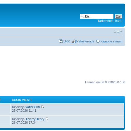
Tarkennettu haku
UKK
Rekisteröidy
Kirjaudu sisään
Tänään on 06.08.2026 07:50
T
UUSIN VIESTI
Kirjoittaja
xafibi8008
26.07.2026 11:41
Kirjoittaja
ThierryHenry
28.07.2026 17:34