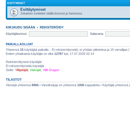
ESITYMISET
Esittäytymiset
Jokainen esittelee täällä itsensä ja hamonsa.
KIRJAUDU SISÄÄN
•
REKISTERÖIDY
Käyttäjätunnus:
Salasana:
PAIKALLAOLIJAT
Yhteensä
15
käyttäjää paikalla :: Ei rekisteröityneitä, ei yhtään piilotettua ja 15 vierailijaa 
Eniten yhtaikaisia käyttäjiä on ollut
12787
kpl, 17.07.2026 02:14
Rekisteröityneet käyttäjät:
Ei rekisteröityneitä käyttäjiä
Selite:
Ylläpitäjät
,
Valvojat
,
Villit Dragon
TILASTOT
Viestejä yhteensä
8966
• Viestiketjuja on yhteensä
1006
kappaletta • Käyttäjiä yhteensä