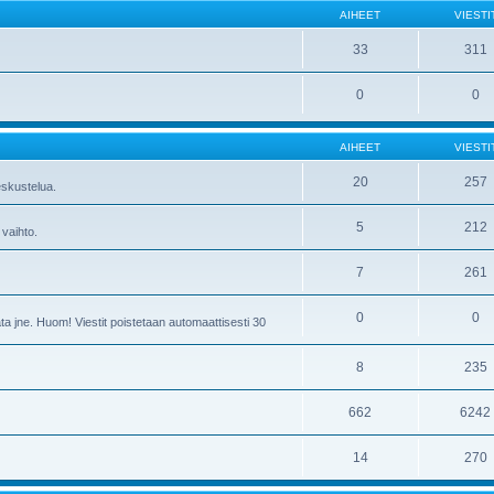
AIHEET
VIESTI
33
311
0
0
AIHEET
VIESTI
20
257
skustelua.
5
212
 vaihto.
7
261
0
0
ta jne. Huom! Viestit poistetaan automaattisesti 30
8
235
662
6242
14
270