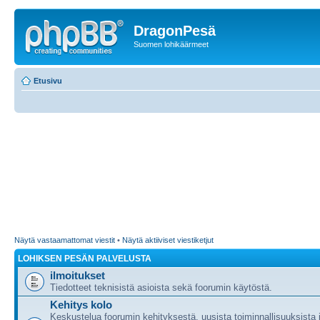
DragonPesä
Suomen lohikäärmeet
Etusivu
Näytä vastaamattomat viestit
•
Näytä aktiiviset viestiketjut
LOHIKSEN PESÄN PALVELUSTA
ilmoitukset
Tiedotteet teknisistä asioista sekä foorumin käytöstä.
Kehitys kolo
Keskustelua foorumin kehityksestä, uusista toiminnallisuuksista