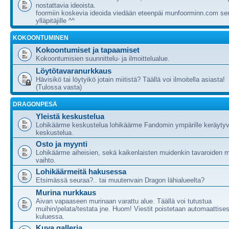
nostattavia ideoista.
foormiin koskevia ideoida viedään eteenpäi munfoorminn.com ser
ylläpitäjille ^^
KOKOONTUMINEN
Kokoontumiset ja tapaamiset
Kokoontumisien suunnittelu- ja ilmoittelualue.
Löytötavaranurkkaus
Hävisikö tai löytyikö jotain miitistä? Täällä voi ilmoitella asiasta!
(Tulossa vasta)
DRAGONPESÄ
Yleistä keskustelua
Lohikäärme keskustelua lohikäärme Fandomin ympärille keräytyv
keskustelua.
Osto ja myynti
Lohikäärme aiheisien, sekä kaikenlaisten muidenkin tavaroiden m
vaihto.
Lohikäärmeitä hakusessa
Etsimässä seuraa?.. tai muutenvain Dragon lähialueelta?
Murina nurkkaus
Aivan vapaaseen murinaan varattu alue. Täällä voi tutustua
muihin/pelata/testata jne. Huom! Viestit poistetaan automaattises
kuluessa.
Kuva galleria