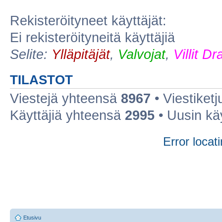
Rekisteröityneet käyttäjät:
Ei rekisteröityneitä käyttäjiä
Selite:
Ylläpitäjät
,
Valvojat
,
Villit D
TILASTOT
Viestejä yhteensä
8967
• Viestiket
Käyttäjiä yhteensä
2995
• Uusin kä
Error locati
Etusivu