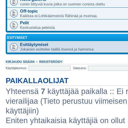
coniin liittyviä kuvia jotka on suomen conista otettu
Off-topic
Kaikkea ei-Lohikäärmeistä Rähinää ja murinaa.
Pelit
Keskustelua peleistä.
ESITYMISET
Esittäytymiset
Jokainen esittelee täällä itsensä ja hamonsa.
KIRJAUDU SISÄÄN
•
REKISTERÖIDY
Käyttäjätunnus:
Salasana:
PAIKALLAOLIJAT
Yhteensä
7
käyttäjää paikalla :: Ei r
vierailijaa (Tieto perustuu viimeisen 
käyttäjiin)
Eniten yhtaikaisia käyttäjiä on ollut