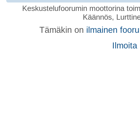
Keskustelufoorumin moottorina toim
Käännös, Lurttin
Tämäkin on
ilmainen foor
Ilmoita