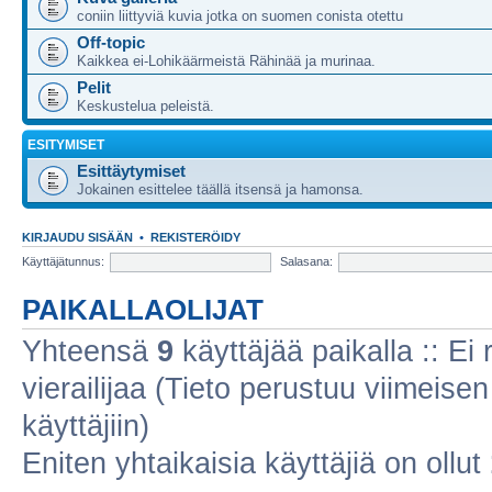
coniin liittyviä kuvia jotka on suomen conista otettu
Off-topic
Kaikkea ei-Lohikäärmeistä Rähinää ja murinaa.
Pelit
Keskustelua peleistä.
ESITYMISET
Esittäytymiset
Jokainen esittelee täällä itsensä ja hamonsa.
KIRJAUDU SISÄÄN
•
REKISTERÖIDY
Käyttäjätunnus:
Salasana:
PAIKALLAOLIJAT
Yhteensä
9
käyttäjää paikalla :: Ei r
vierailijaa (Tieto perustuu viimeisen 
käyttäjiin)
Eniten yhtaikaisia käyttäjiä on ollut