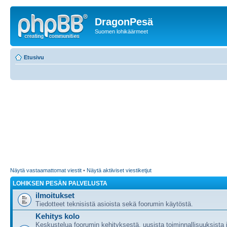
DragonPesä
Suomen lohikäärmeet
Etusivu
Näytä vastaamattomat viestit
•
Näytä aktiiviset viestiketjut
LOHIKSEN PESÄN PALVELUSTA
ilmoitukset
Tiedotteet teknisistä asioista sekä foorumin käytöstä.
Kehitys kolo
Keskustelua foorumin kehityksestä, uusista toiminnallisuuksista