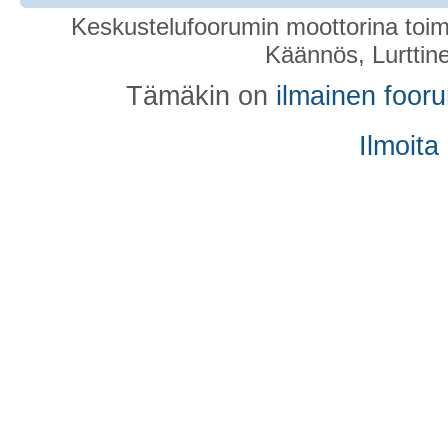
Keskustelufoorumin moottorina toim
Käännös, Lurttin
Tämäkin on
ilmainen foor
Ilmoita