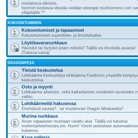
nostattavia ideoista.
foormiin koskevia ideoida viedään eteenpäi munfoorminn.com ser
ylläpitäjille ^^
KOKOONTUMINEN
Kokoontumiset ja tapaamiset
Kokoontumisien suunnittelu- ja ilmoittelualue.
Löytötavaranurkkaus
Hävisikö tai löytyikö jotain miitistä? Täällä voi ilmoitella asiasta!
(Tulossa vasta)
DRAGONPESÄ
Yleistä keskustelua
Lohikäärme keskustelua lohikäärme Fandomin ympärille keräytyv
keskustelua.
Osto ja myynti
Lohikäärme aiheisien, sekä kaikenlaisten muidenkin tavaroiden m
vaihto.
Lohikäärmeitä hakusessa
Etsimässä seuraa?.. tai muutenvain Dragon lähialueelta?
Murina nurkkaus
Aivan vapaaseen murinaan varattu alue. Täällä voi tutustua
muihin/pelata/testata jne. Huom! Viestit poistetaan automaattises
kuluessa.
Kuva galleria