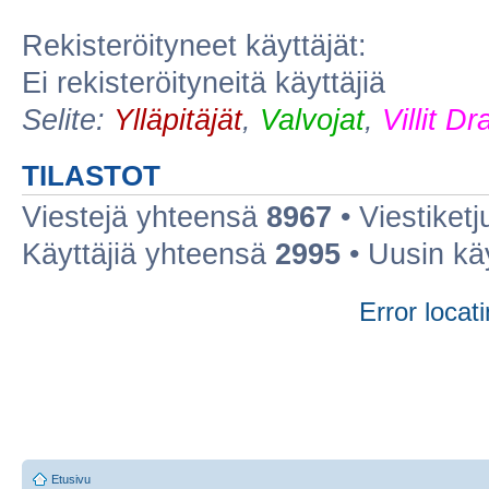
Rekisteröityneet käyttäjät:
Ei rekisteröityneitä käyttäjiä
Selite:
Ylläpitäjät
,
Valvojat
,
Villit D
TILASTOT
Viestejä yhteensä
8967
• Viestiket
Käyttäjiä yhteensä
2995
• Uusin kä
Error locati
Etusivu