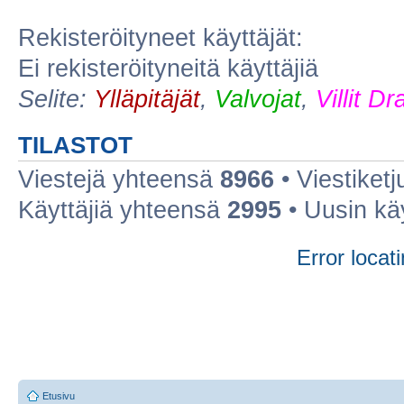
Rekisteröityneet käyttäjät:
Ei rekisteröityneitä käyttäjiä
Selite:
Ylläpitäjät
,
Valvojat
,
Villit D
TILASTOT
Viestejä yhteensä
8966
• Viestiket
Käyttäjiä yhteensä
2995
• Uusin kä
Error locati
Etusivu