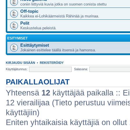
coniin liittyviä kuvia jotka on suomen conista otettu
Off-topic
Kaikkea ei-Lohikäärmeistä Rähinää ja murinaa.
Pelit
Keskustelua peleistä.
ESITYMISET
Esittäytymiset
Jokainen esittelee täällä itsensä ja hamonsa.
KIRJAUDU SISÄÄN
•
REKISTERÖIDY
Käyttäjätunnus:
Salasana:
PAIKALLAOLIJAT
Yhteensä
12
käyttäjää paikalla :: Ei
12 vierailijaa (Tieto perustuu viimeis
käyttäjiin)
Eniten yhtaikaisia käyttäjiä on ollut