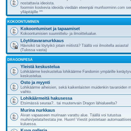
nostattavia ideoista.
foormiin koskevia ideoida viedään eteenpäi munfoorminn.com ser
ylläpitäjille ^^
KOKOONTUMINEN
Kokoontumiset ja tapaamiset
Kokoontumisien suunnittelu- ja ilmoittelualue.
Löytötavaranurkkaus
Hävisikö tai löytyikö jotain miitistä? Täällä voi ilmoitella asiasta!
(Tulossa vasta)
DRAGONPESÄ
Yleistä keskustelua
Lohikäärme keskustelua lohikäärme Fandomin ympärille keräytyv
keskustelua.
Osto ja myynti
Lohikäärme aiheisien, sekä kaikenlaisten muidenkin tavaroiden m
vaihto.
Lohikäärmeitä hakusessa
Etsimässä seuraa?.. tai muutenvain Dragon lähialueelta?
Murina nurkkaus
Aivan vapaaseen murinaan varattu alue. Täällä voi tutustua
muihin/pelata/testata jne. Huom! Viestit poistetaan automaattises
kuluessa.
Kuva galleria