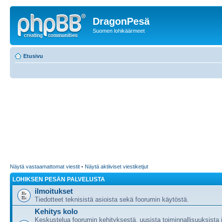
DragonPesä
Suomen lohikäärmeet
Etusivu
Näytä vastaamattomat viestit
•
Näytä aktiiviset viestiketjut
LOHIKSEN PESÄN PALVELUSTA
ilmoitukset
Tiedotteet teknisistä asioista sekä foorumin käytöstä.
Kehitys kolo
Keskustelua foorumin kehityksestä, uusista toiminnallisuuksista