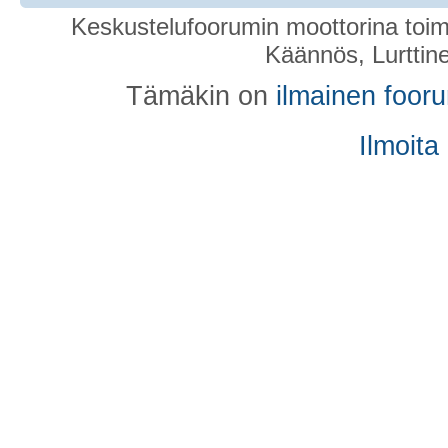
Keskustelufoorumin moottorina toim
Käännös, Lurttin
Tämäkin on
ilmainen foor
Ilmoita