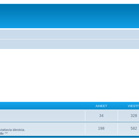
AIHEET
VIESTI
34
328
198
582
attavia ideoista.
lle ^^