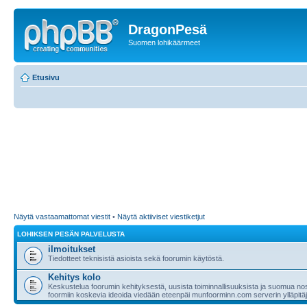
DragonPesä
Suomen lohikäärmeet
Etusivu
Näytä vastaamattomat viestit
•
Näytä aktiiviset viestiketjut
LOHIKSEN PESÄN PALVELUSTA
ilmoitukset
Tiedotteet teknisistä asioista sekä foorumin käytöstä.
Kehitys kolo
Keskustelua foorumin kehityksestä, uusista toiminnallisuuksista ja suomua nost
foormiin koskevia ideoida viedään eteenpäi munfoorminn.com serverin ylläpitäji