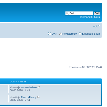
Tarkennettu haku
UKK
Rekisteröidy
Kirjaudu sisään
Tänään on 08.08.2026 15:44
T
UUSIN VIESTI
Kirjoittaja
samanthabert
06.08.2026 14:49
Kirjoittaja
ThierryHenry
28.07.2026 17:34