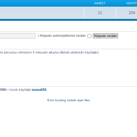
AIHEET
VIESTI
21
259
|
Kirjaudu automaattisesti sisään.
ieto perustuu viimeisen 5 minuutin aikana olleisiin aktiivisiin käyttäjiin)
2995
• Uusin käyttäjä
swara555
Error locating mobile style files