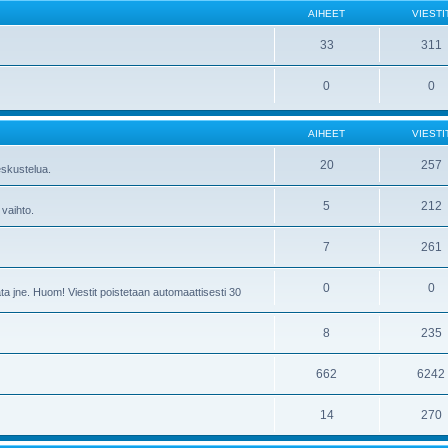
AIHEET
VIESTI
33
311
0
0
AIHEET
VIESTI
20
257
skustelua.
5
212
 vaihto.
7
261
0
0
ta jne. Huom! Viestit poistetaan automaattisesti 30
8
235
662
6242
14
270