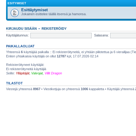
ESITYMISET
Esittäytymiset
Jokainen esittelee täällä itsensä ja hamonsa.
KIRJAUDU SISÄÄN
•
REKISTERÖIDY
Käyttäjätunnus:
Salasana:
PAIKALLAOLIJAT
Yhteensä
6
käyttäjää paikalla :: Ei rekisteröityneitä, ei yhtään piilotettua ja 6 vierailijaa (T
Eniten yhtaikaisia käyttäjiä on ollut
12787
kpl, 17.07.2026 02:14
Rekisteröityneet käyttäjät:
Ei rekisteröityneitä käyttäjiä
Selite:
Ylläpitäjät
,
Valvojat
,
Villit Dragon
TILASTOT
Viestejä yhteensä
8967
• Viestiketjuja on yhteensä
1006
kappaletta • Käyttäjiä yhteensä