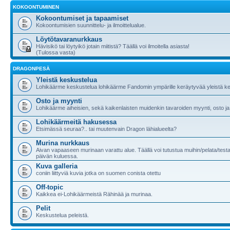
KOKOONTUMINEN
Kokoontumiset ja tapaamiset
Kokoontumisien suunnittelu- ja ilmoittelualue.
Löytötavaranurkkaus
Hävisikö tai löytyikö jotain miitistä? Täällä voi ilmoitella asiasta!
(Tulossa vasta)
DRAGONPESÄ
Yleistä keskustelua
Lohikäärme keskustelua lohikäärme Fandomin ympärille keräytyvää yleistä ke
Osto ja myynti
Lohikäärme aiheisien, sekä kaikenlaisten muidenkin tavaroiden myynti, osto ja
Lohikäärmeitä hakusessa
Etsimässä seuraa?.. tai muutenvain Dragon lähialueelta?
Murina nurkkaus
Aivan vapaaseen murinaan varattu alue. Täällä voi tutustua muihin/pelata/testa
päivän kuluessa.
Kuva galleria
coniin liittyviä kuvia jotka on suomen conista otettu
Off-topic
Kaikkea ei-Lohikäärmeistä Rähinää ja murinaa.
Pelit
Keskustelua peleistä.