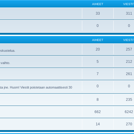
AIHEET
VIESTI
33
311
0
0
AIHEET
VIESTI
20
257
skustelua.
5
212
 vaihto.
7
261
0
0
ta jne. Huom! Viestit poistetaan automaattisesti 30
8
235
662
6242
14
270