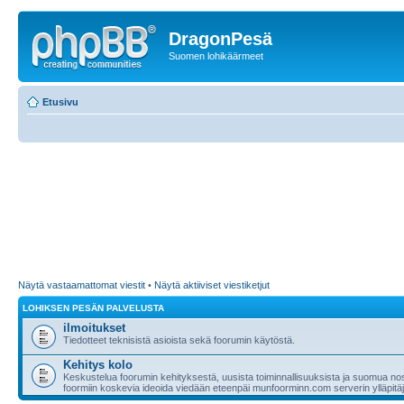
DragonPesä
Suomen lohikäärmeet
Etusivu
Näytä vastaamattomat viestit
•
Näytä aktiiviset viestiketjut
LOHIKSEN PESÄN PALVELUSTA
ilmoitukset
Tiedotteet teknisistä asioista sekä foorumin käytöstä.
Kehitys kolo
Keskustelua foorumin kehityksestä, uusista toiminnallisuuksista ja suomua nost
foormiin koskevia ideoida viedään eteenpäi munfoorminn.com serverin ylläpitäji