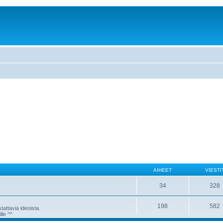
AIHEET
VIESTI
34
328
198
582
attavia ideoista.
lle ^^