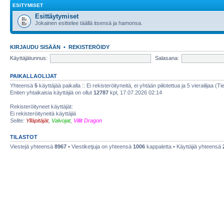
ESITYMISET
Esittäytymiset
Jokainen esittelee täällä itsensä ja hamonsa.
KIRJAUDU SISÄÄN
•
REKISTERÖIDY
Käyttäjätunnus:
Salasana:
PAIKALLAOLIJAT
Yhteensä
5
käyttäjää paikalla :: Ei rekisteröityneitä, ei yhtään piilotettua ja 5 vierailijaa (T
Eniten yhtaikaisia käyttäjiä on ollut
12787
kpl, 17.07.2026 02:14
Rekisteröityneet käyttäjät:
Ei rekisteröityneitä käyttäjiä
Selite:
Ylläpitäjät
,
Valvojat
,
Villit Dragon
TILASTOT
Viestejä yhteensä
8967
• Viestiketjuja on yhteensä
1006
kappaletta • Käyttäjiä yhteensä