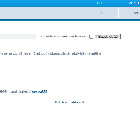
AIHEET
VIESTI
21
259
|
Kirjaudu automaattisesti sisään.
ieto perustuu viimeisen 5 minuutin aikana olleisiin aktiivisiin käyttäjiin)
2995
• Uusin käyttäjä
swara555
Switch to mobile style