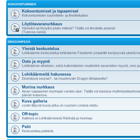
KOKOONTUMINEN
Kokoontumiset ja tapaamiset
Kokoontumisien suunnittelu- ja ilmoittelualue.
Löytötavaranurkkaus
Hävisikö tai löytyikö jotain miitistä? Täällä voi ilmoitella asiasta!
(Tulossa vasta)
DRAGONPESÄ
Yleistä keskustelua
Lohikäärme keskustelua lohikäärme Fandomin ympärille keräytyvää yleistä ke
Osto ja myynti
Lohikäärme aiheisien, sekä kaikenlaisten muidenkin tavaroiden myynti, osto ja
Lohikäärmeitä hakusessa
Etsimässä seuraa?.. tai muutenvain Dragon lähialueelta?
Murina nurkkaus
Aivan vapaaseen murinaan varattu alue. Täällä voi tutustua muihin/pelata/testa
päivän kuluessa.
Kuva galleria
coniin liittyviä kuvia jotka on suomen conista otettu
Off-topic
Kaikkea ei-Lohikäärmeistä Rähinää ja murinaa.
Pelit
Keskustelua peleistä.