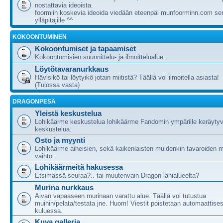
nostattavia ideoista.
foormiin koskevia ideoida viedään eteenpäi munfoorminn.com ser
ylläpitäjille ^^
KOKOONTUMINEN
Kokoontumiset ja tapaamiset
Kokoontumisien suunnittelu- ja ilmoittelualue.
Löytötavaranurkkaus
Hävisikö tai löytyikö jotain miitistä? Täällä voi ilmoitella asiasta!
(Tulossa vasta)
DRAGONPESÄ
Yleistä keskustelua
Lohikäärme keskustelua lohikäärme Fandomin ympärille keräytyv
keskustelua.
Osto ja myynti
Lohikäärme aiheisien, sekä kaikenlaisten muidenkin tavaroiden m
vaihto.
Lohikäärmeitä hakusessa
Etsimässä seuraa?.. tai muutenvain Dragon lähialueelta?
Murina nurkkaus
Aivan vapaaseen murinaan varattu alue. Täällä voi tutustua
muihin/pelata/testata jne. Huom! Viestit poistetaan automaattises
kuluessa.
Kuva galleria