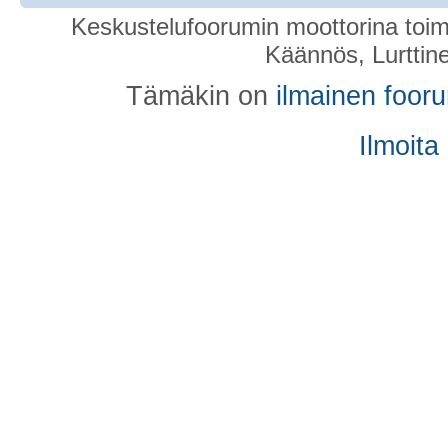
Keskustelufoorumin moottorina toim
Käännös, Lurttin
Tämäkin on
ilmainen foor
Ilmoita