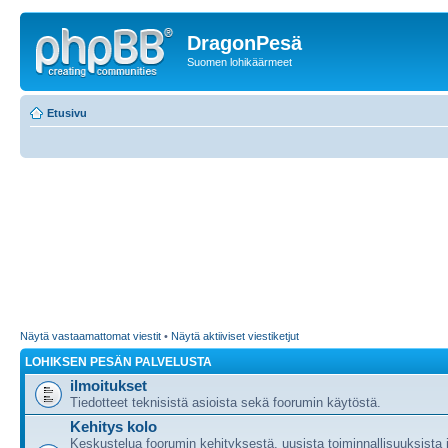
DragonPesä
Suomen lohikäärmeet
Etusivu
Näytä vastaamattomat viestit
•
Näytä aktiiviset viestiketjut
LOHIKSEN PESÄN PALVELUSTA
ilmoitukset
Tiedotteet teknisistä asioista sekä foorumin käytöstä.
Kehitys kolo
Keskustelua foorumin kehityksestä, uusista toiminnallisuuksista