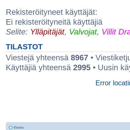
Rekisteröityneet käyttäjät:
Ei rekisteröityneitä käyttäjiä
Selite:
Ylläpitäjät
,
Valvojat
,
Villit D
TILASTOT
Viestejä yhteensä
8967
• Viestiket
Käyttäjiä yhteensä
2995
• Uusin kä
Error locati
Etusivu