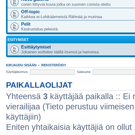
coniin liittyviä kuvia jotka on suomen conista otettu
Off-topic
Kaikkea ei-Lohikäärmeistä Rähinää ja murinaa.
Pelit
Keskustelua peleistä.
ESITYMISET
Esittäytymiset
Jokainen esittelee täällä itsensä ja hamonsa.
KIRJAUDU SISÄÄN
•
REKISTERÖIDY
Käyttäjätunnus:
Salasana:
PAIKALLAOLIJAT
Yhteensä
3
käyttäjää paikalla :: Ei r
vierailijaa (Tieto perustuu viimeisen 
käyttäjiin)
Eniten yhtaikaisia käyttäjiä on ollut