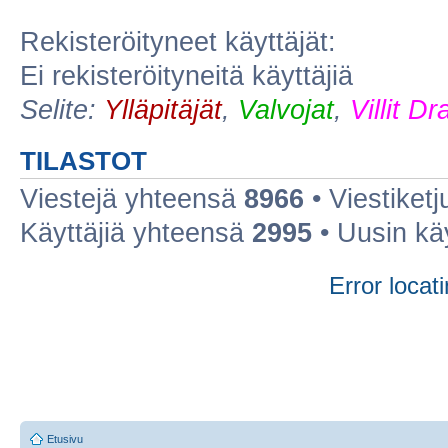
Rekisteröityneet käyttäjät:
Ei rekisteröityneitä käyttäjiä
Selite:
Ylläpitäjät
,
Valvojat
,
Villit D
TILASTOT
Viestejä yhteensä
8966
• Viestiket
Käyttäjiä yhteensä
2995
• Uusin kä
Error locati
Etusivu