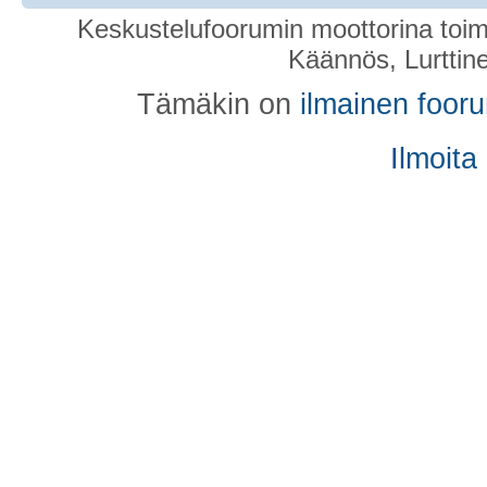
Keskustelufoorumin moottorina toim
Käännös, Lurttin
Tämäkin on
ilmainen foor
Ilmoita