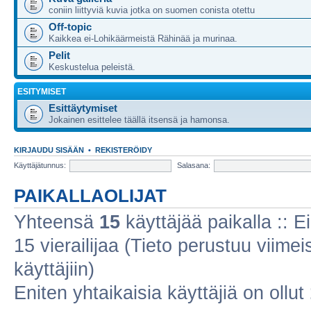
coniin liittyviä kuvia jotka on suomen conista otettu
Off-topic
Kaikkea ei-Lohikäärmeistä Rähinää ja murinaa.
Pelit
Keskustelua peleistä.
ESITYMISET
Esittäytymiset
Jokainen esittelee täällä itsensä ja hamonsa.
KIRJAUDU SISÄÄN
•
REKISTERÖIDY
Käyttäjätunnus:
Salasana:
PAIKALLAOLIJAT
Yhteensä
15
käyttäjää paikalla :: Ei
15 vierailijaa (Tieto perustuu viimeis
käyttäjiin)
Eniten yhtaikaisia käyttäjiä on ollut