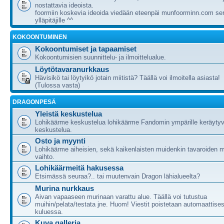
nostattavia ideoista.
foormiin koskevia ideoida viedään eteenpäi munfoorminn.com ser
ylläpitäjille ^^
KOKOONTUMINEN
Kokoontumiset ja tapaamiset
Kokoontumisien suunnittelu- ja ilmoittelualue.
Löytötavaranurkkaus
Hävisikö tai löytyikö jotain miitistä? Täällä voi ilmoitella asiasta!
(Tulossa vasta)
DRAGONPESÄ
Yleistä keskustelua
Lohikäärme keskustelua lohikäärme Fandomin ympärille keräytyv
keskustelua.
Osto ja myynti
Lohikäärme aiheisien, sekä kaikenlaisten muidenkin tavaroiden m
vaihto.
Lohikäärmeitä hakusessa
Etsimässä seuraa?.. tai muutenvain Dragon lähialueelta?
Murina nurkkaus
Aivan vapaaseen murinaan varattu alue. Täällä voi tutustua
muihin/pelata/testata jne. Huom! Viestit poistetaan automaattises
kuluessa.
Kuva galleria