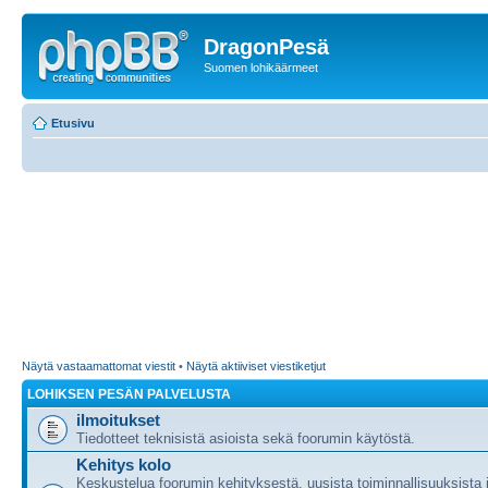
DragonPesä
Suomen lohikäärmeet
Etusivu
Näytä vastaamattomat viestit
•
Näytä aktiiviset viestiketjut
LOHIKSEN PESÄN PALVELUSTA
ilmoitukset
Tiedotteet teknisistä asioista sekä foorumin käytöstä.
Kehitys kolo
Keskustelua foorumin kehityksestä, uusista toiminnallisuuksista