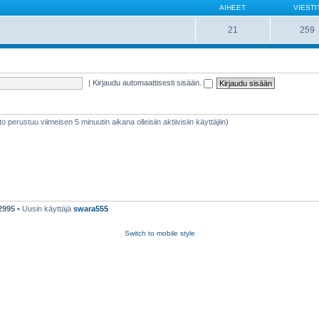
AIHEET
VIESTI
21
259
|
Kirjaudu automaattisesti sisään.
eto perustuu viimeisen 5 minuutin aikana olleisiin aktiivisiin käyttäjiin)
2995
• Uusin käyttäjä
swara555
Switch to mobile style