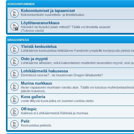
KOKOONTUMINEN
Kokoontumiset ja tapaamiset
Kokoontumisien suunnittelu- ja ilmoittelualue.
Löytötavaranurkkaus
Hävisikö tai löytyikö jotain miitistä? Täällä voi ilmoitella asiasta!
(Tulossa vasta)
DRAGONPESÄ
Yleistä keskustelua
Lohikäärme keskustelua lohikäärme Fandomin ympärille keräytyvää yleistä ke
Osto ja myynti
Lohikäärme aiheisien, sekä kaikenlaisten muidenkin tavaroiden myynti, osto ja
Lohikäärmeitä hakusessa
Etsimässä seuraa?.. tai muutenvain Dragon lähialueelta?
Murina nurkkaus
Aivan vapaaseen murinaan varattu alue. Täällä voi tutustua muihin/pelata/testa
päivän kuluessa.
Kuva galleria
coniin liittyviä kuvia jotka on suomen conista otettu
Off-topic
Kaikkea ei-Lohikäärmeistä Rähinää ja murinaa.
Pelit
Keskustelua peleistä.