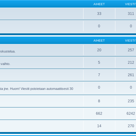
AIHEET
VIESTI
33
311
0
0
AIHEET
VIESTI
20
257
skustelua.
5
212
 vaihto.
7
261
0
0
ta jne. Huom! Viestit poistetaan automaattisesti 30
8
235
662
6242
14
270