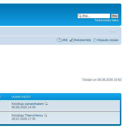
Tarkennettu haku
UKK
Rekisteröidy
Kirjaudu sisään
Tänään on 08.08.2026 10:50
T
UUSIN VIESTI
Kirjoittaja
samanthabert
06.08.2026 14:49
Kirjoittaja
ThierryHenry
28.07.2026 17:34