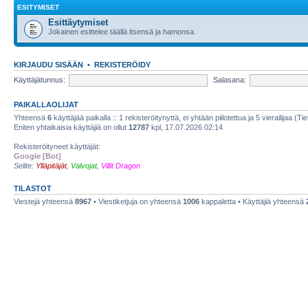
ESITYMISET
Esittäytymiset
Jokainen esittelee täällä itsensä ja hamonsa.
KIRJAUDU SISÄÄN
•
REKISTERÖIDY
Käyttäjätunnus:
Salasana:
PAIKALLAOLIJAT
Yhteensä
6
käyttäjää paikalla :: 1 rekisteröitynyttä, ei yhtään piilotettua ja 5 vierailijaa (Ti
Eniten yhtaikaisia käyttäjiä on ollut
12787
kpl, 17.07.2026 02:14
Rekisteröityneet käyttäjät:
Google [Bot]
Selite:
Ylläpitäjät
,
Valvojat
,
Villit Dragon
TILASTOT
Viestejä yhteensä
8967
• Viestiketjuja on yhteensä
1006
kappaletta • Käyttäjiä yhteensä