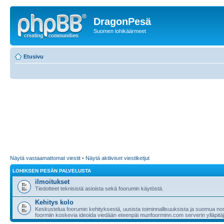
DragonPesä
Suomen lohikäärmeet
Etusivu
Näytä vastaamattomat viestit
•
Näytä aktiiviset viestiketjut
LOHIKSEN PESÄN PALVELUSTA
ilmoitukset
Tiedotteet teknisistä asioista sekä foorumin käytöstä.
Kehitys kolo
Keskustelua foorumin kehityksestä, uusista toiminnallisuuksista ja suomua nost
foormiin koskevia ideoida viedään eteenpäi munfoorminn.com serverin ylläpitäji