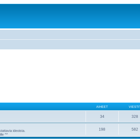
AIHEET
VIESTI
34
328
198
582
attavia ideoista.
lle ^^