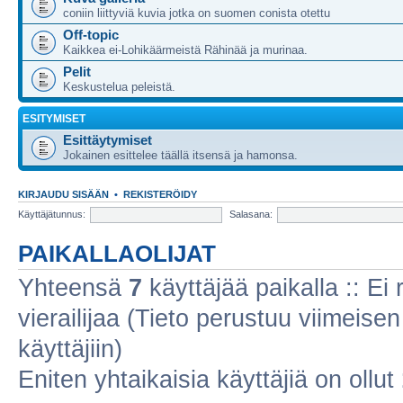
coniin liittyviä kuvia jotka on suomen conista otettu
Off-topic
Kaikkea ei-Lohikäärmeistä Rähinää ja murinaa.
Pelit
Keskustelua peleistä.
ESITYMISET
Esittäytymiset
Jokainen esittelee täällä itsensä ja hamonsa.
KIRJAUDU SISÄÄN
•
REKISTERÖIDY
Käyttäjätunnus:
Salasana:
PAIKALLAOLIJAT
Yhteensä
7
käyttäjää paikalla :: Ei r
vierailijaa (Tieto perustuu viimeisen 
käyttäjiin)
Eniten yhtaikaisia käyttäjiä on ollut