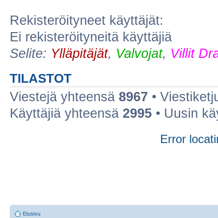
Rekisteröityneet käyttäjät:
Ei rekisteröityneitä käyttäjiä
Selite:
Ylläpitäjät
,
Valvojat
,
Villit D
TILASTOT
Viestejä yhteensä
8967
• Viestiket
Käyttäjiä yhteensä
2995
• Uusin kä
Error locati
Etusivu