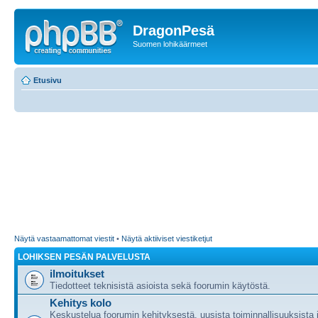
DragonPesä
Suomen lohikäärmeet
Etusivu
Näytä vastaamattomat viestit
•
Näytä aktiiviset viestiketjut
LOHIKSEN PESÄN PALVELUSTA
ilmoitukset
Tiedotteet teknisistä asioista sekä foorumin käytöstä.
Kehitys kolo
Keskustelua foorumin kehityksestä, uusista toiminnallisuuksista