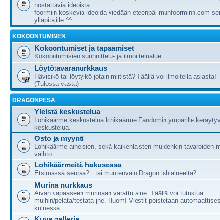
nostattavia ideoista.
foormiin koskevia ideoida viedään eteenpäi munfoorminn.com ser
ylläpitäjille ^^
KOKOONTUMINEN
Kokoontumiset ja tapaamiset
Kokoontumisien suunnittelu- ja ilmoittelualue.
Löytötavaranurkkaus
Hävisikö tai löytyikö jotain miitistä? Täällä voi ilmoitella asiasta!
(Tulossa vasta)
DRAGONPESÄ
Yleistä keskustelua
Lohikäärme keskustelua lohikäärme Fandomin ympärille keräytyv
keskustelua.
Osto ja myynti
Lohikäärme aiheisien, sekä kaikenlaisten muidenkin tavaroiden m
vaihto.
Lohikäärmeitä hakusessa
Etsimässä seuraa?.. tai muutenvain Dragon lähialueelta?
Murina nurkkaus
Aivan vapaaseen murinaan varattu alue. Täällä voi tutustua
muihin/pelata/testata jne. Huom! Viestit poistetaan automaattises
kuluessa.
Kuva galleria