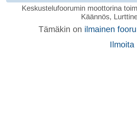
Keskustelufoorumin moottorina toim
Käännös, Lurttin
Tämäkin on
ilmainen foor
Ilmoita