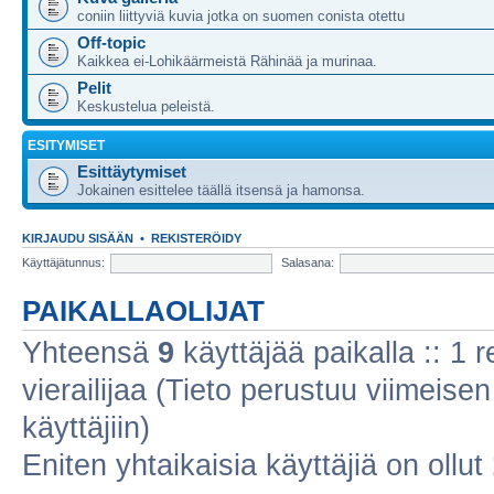
coniin liittyviä kuvia jotka on suomen conista otettu
Off-topic
Kaikkea ei-Lohikäärmeistä Rähinää ja murinaa.
Pelit
Keskustelua peleistä.
ESITYMISET
Esittäytymiset
Jokainen esittelee täällä itsensä ja hamonsa.
KIRJAUDU SISÄÄN
•
REKISTERÖIDY
Käyttäjätunnus:
Salasana:
PAIKALLAOLIJAT
Yhteensä
9
käyttäjää paikalla :: 1 r
vierailijaa (Tieto perustuu viimeisen 
käyttäjiin)
Eniten yhtaikaisia käyttäjiä on ollut