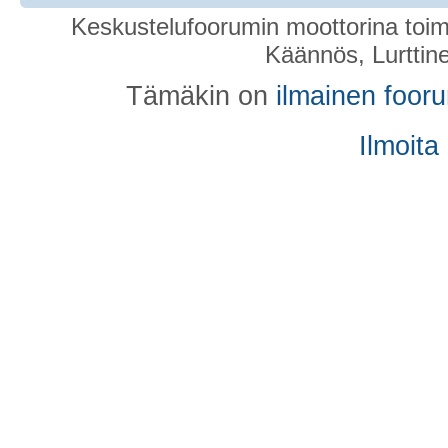
Keskustelufoorumin moottorina toim
Käännös, Lurttin
Tämäkin on
ilmainen foor
Ilmoita