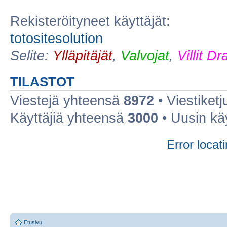
Rekisteröityneet käyttäjät:
totositesolution
Selite:
Ylläpitäjät
,
Valvojat
,
Villit D
TILASTOT
Viestejä yhteensä
8972
• Viestiket
Käyttäjiä yhteensä
3000
• Uusin kä
Error locati
Etusivu