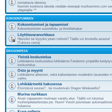
nostattavia ideoista.
foormiin koskevia ideoida viedään eteenpäi munfoorminn.com ser
ylläpitäjille ^^
KOKOONTUMINEN
Kokoontumiset ja tapaamiset
Kokoontumisien suunnittelu- ja ilmoittelualue.
Löytötavaranurkkaus
Hävisikö tai löytyikö jotain miitistä? Täällä voi ilmoitella asiasta!
(Tulossa vasta)
DRAGONPESÄ
Yleistä keskustelua
Lohikäärme keskustelua lohikäärme Fandomin ympärille keräytyv
keskustelua.
Osto ja myynti
Lohikäärme aiheisien, sekä kaikenlaisten muidenkin tavaroiden m
vaihto.
Lohikäärmeitä hakusessa
Etsimässä seuraa?.. tai muutenvain Dragon lähialueelta?
Murina nurkkaus
Aivan vapaaseen murinaan varattu alue. Täällä voi tutustua
muihin/pelata/testata jne. Huom! Viestit poistetaan automaattises
kuluessa.
Kuva galleria