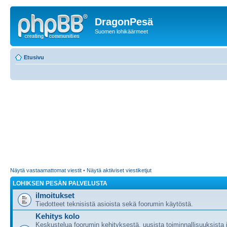
DragonPesä
Suomen lohikäärmeet
Etusivu
Näytä vastaamattomat viestit
•
Näytä aktiiviset viestiketjut
LOHIKSEN PESÄN PALVELUSTA
ilmoitukset
Tiedotteet teknisistä asioista sekä foorumin käytöstä.
Kehitys kolo
Keskustelua foorumin kehityksestä, uusista toiminnallisuuksista