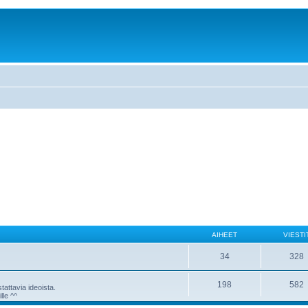
AIHEET
VIESTI
34
328
198
582
attavia ideoista.
lle ^^