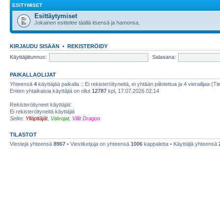
ESITYMISET
Esittäytymiset
Jokainen esittelee täällä itsensä ja hamonsa.
KIRJAUDU SISÄÄN
•
REKISTERÖIDY
Käyttäjätunnus:
Salasana:
PAIKALLAOLIJAT
Yhteensä
4
käyttäjää paikalla :: Ei rekisteröityneitä, ei yhtään piilotettua ja 4 vierailijaa (T
Eniten yhtaikaisia käyttäjiä on ollut
12787
kpl, 17.07.2026 02:14
Rekisteröityneet käyttäjät:
Ei rekisteröityneitä käyttäjiä
Selite:
Ylläpitäjät
,
Valvojat
,
Villit Dragon
TILASTOT
Viestejä yhteensä
8967
• Viestiketjuja on yhteensä
1006
kappaletta • Käyttäjiä yhteensä