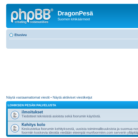
DragonPesä
Suomen lohikäärmeet
Etusivu
Näytä vastaamattomat viestit
•
Näytä aktiiviset viestiketjut
LOHIKSEN PESÄN PALVELUSTA
ilmoitukset
Tiedotteet teknisistä asioista sekä foorumin käytöstä.
Kehitys kolo
Keskustelua foorumin kehityksestä, uusista toiminnallisuuksista ja suomua nost
foormiin koskevia ideoida viedään eteenpäi munfoorminn.com serverin ylläpitäji