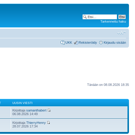
Tarkennettu haku
UKK
Rekisteröidy
Kirjaudu sisään
Tänään on 08.08.2026 18:35
T
UUSIN VIESTI
Kirjoittaja
samanthabert
06.08.2026 14:49
Kirjoittaja
ThierryHenry
28.07.2026 17:34