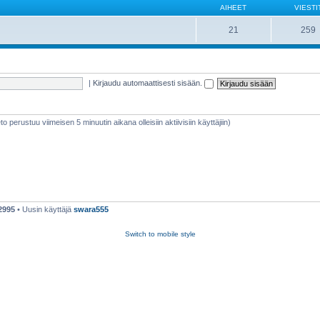
AIHEET
VIESTI
21
259
|
Kirjaudu automaattisesti sisään.
ieto perustuu viimeisen 5 minuutin aikana olleisiin aktiivisiin käyttäjiin)
2995
• Uusin käyttäjä
swara555
Switch to mobile style