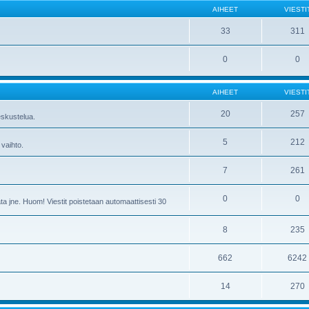
AIHEET
VIESTI
33
311
0
0
AIHEET
VIESTI
20
257
skustelua.
5
212
 vaihto.
7
261
0
0
ta jne. Huom! Viestit poistetaan automaattisesti 30
8
235
662
6242
14
270