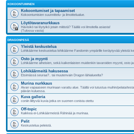
KOKOONTUMINEN
Kokoontumiset ja tapaamiset
Kokoontumisien suunnittelu- ja ilmoittelualue.
Löytötavaranurkkaus
Hävisikö tai löytyikö jotain miitistä? Täällä voi ilmoitella asiasta!
(Tulossa vasta)
DRAGONPESÄ
Yleistä keskustelua
Lohikäärme keskustelua lohikäärme Fandomin ympärille keräytyvää yleistä ke
Osto ja myynti
Lohikäärme aiheisien, sekä kaikenlaisten muidenkin tavaroiden myynti, osto ja
Lohikäärmeitä hakusessa
Etsimässä seuraa?.. tai muutenvain Dragon lähialueelta?
Murina nurkkaus
Aivan vapaaseen murinaan varattu alue. Täällä voi tutustua muihin/pelata/testa
päivän kuluessa.
Kuva galleria
coniin liittyviä kuvia jotka on suomen conista otettu
Off-topic
Kaikkea ei-Lohikäärmeistä Rähinää ja murinaa.
Pelit
Keskustelua peleistä.