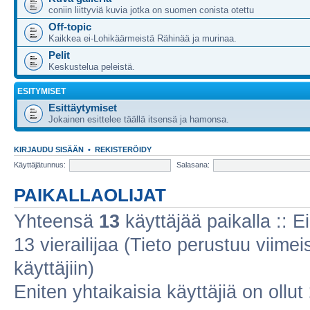
coniin liittyviä kuvia jotka on suomen conista otettu
Off-topic
Kaikkea ei-Lohikäärmeistä Rähinää ja murinaa.
Pelit
Keskustelua peleistä.
ESITYMISET
Esittäytymiset
Jokainen esittelee täällä itsensä ja hamonsa.
KIRJAUDU SISÄÄN
•
REKISTERÖIDY
Käyttäjätunnus:
Salasana:
PAIKALLAOLIJAT
Yhteensä
13
käyttäjää paikalla :: Ei
13 vierailijaa (Tieto perustuu viimeis
käyttäjiin)
Eniten yhtaikaisia käyttäjiä on ollut