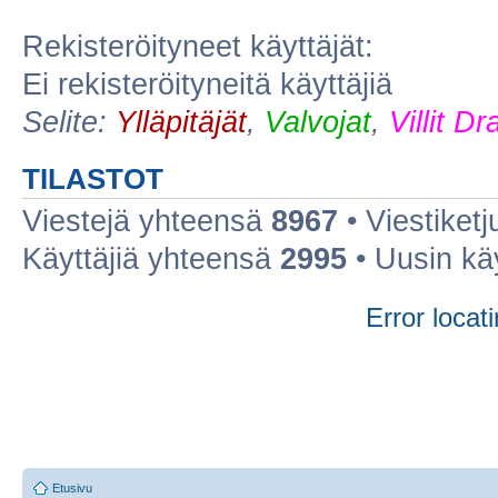
Rekisteröityneet käyttäjät:
Ei rekisteröityneitä käyttäjiä
Selite:
Ylläpitäjät
,
Valvojat
,
Villit D
TILASTOT
Viestejä yhteensä
8967
• Viestiket
Käyttäjiä yhteensä
2995
• Uusin kä
Error locati
Etusivu