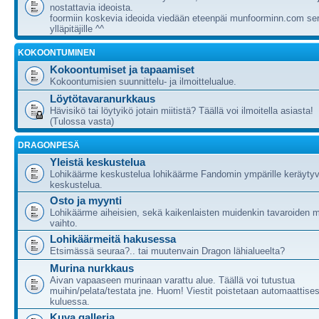
nostattavia ideoista.
foormiin koskevia ideoida viedään eteenpäi munfoorminn.com ser
ylläpitäjille ^^
KOKOONTUMINEN
Kokoontumiset ja tapaamiset
Kokoontumisien suunnittelu- ja ilmoittelualue.
Löytötavaranurkkaus
Hävisikö tai löytyikö jotain miitistä? Täällä voi ilmoitella asiasta!
(Tulossa vasta)
DRAGONPESÄ
Yleistä keskustelua
Lohikäärme keskustelua lohikäärme Fandomin ympärille keräytyv
keskustelua.
Osto ja myynti
Lohikäärme aiheisien, sekä kaikenlaisten muidenkin tavaroiden m
vaihto.
Lohikäärmeitä hakusessa
Etsimässä seuraa?.. tai muutenvain Dragon lähialueelta?
Murina nurkkaus
Aivan vapaaseen murinaan varattu alue. Täällä voi tutustua
muihin/pelata/testata jne. Huom! Viestit poistetaan automaattises
kuluessa.
Kuva galleria