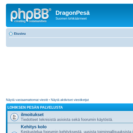
DragonPesä
Suomen lohikäärmeet
Etusivu
Näytä vastaamattomat viestit
•
Näytä aktiiviset viestiketjut
LOHIKSEN PESÄN PALVELUSTA
ilmoitukset
Tiedotteet teknisistä asioista sekä foorumin käytöstä.
Kehitys kolo
Keskustelua foorumin kehityksestä, uusista toiminnallisuuksista