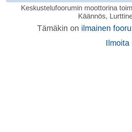
Keskustelufoorumin moottorina toim
Käännös, Lurttin
Tämäkin on
ilmainen foor
Ilmoita