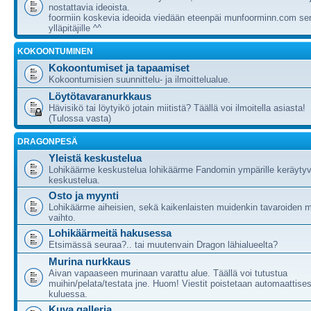
nostattavia ideoista.
foormiin koskevia ideoida viedään eteenpäi munfoorminn.com ser
ylläpitäjille ^^
KOKOONTUMINEN
Kokoontumiset ja tapaamiset
Kokoontumisien suunnittelu- ja ilmoittelualue.
Löytötavaranurkkaus
Hävisikö tai löytyikö jotain miitistä? Täällä voi ilmoitella asiasta!
(Tulossa vasta)
DRAGONPESÄ
Yleistä keskustelua
Lohikäärme keskustelua lohikäärme Fandomin ympärille keräytyv
keskustelua.
Osto ja myynti
Lohikäärme aiheisien, sekä kaikenlaisten muidenkin tavaroiden m
vaihto.
Lohikäärmeitä hakusessa
Etsimässä seuraa?.. tai muutenvain Dragon lähialueelta?
Murina nurkkaus
Aivan vapaaseen murinaan varattu alue. Täällä voi tutustua
muihin/pelata/testata jne. Huom! Viestit poistetaan automaattises
kuluessa.
Kuva galleria