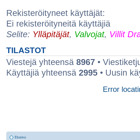
Rekisteröityneet käyttäjät:
Ei rekisteröityneitä käyttäjiä
Selite:
Ylläpitäjät
,
Valvojat
,
Villit D
TILASTOT
Viestejä yhteensä
8967
• Viestiket
Käyttäjiä yhteensä
2995
• Uusin kä
Error locati
Etusivu