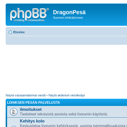
DragonPesä
Suomen lohikäärmeet
Etusivu
Näytä vastaamattomat viestit
•
Näytä aktiiviset viestiketjut
LOHIKSEN PESÄN PALVELUSTA
ilmoitukset
Tiedotteet teknisistä asioista sekä foorumin käytöstä.
Kehitys kolo
Keskustelua foorumin kehityksestä, uusista toiminnallisuuksista