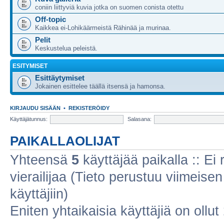
coniin liittyviä kuvia jotka on suomen conista otettu
Off-topic
Kaikkea ei-Lohikäärmeistä Rähinää ja murinaa.
Pelit
Keskustelua peleistä.
ESITYMISET
Esittäytymiset
Jokainen esittelee täällä itsensä ja hamonsa.
KIRJAUDU SISÄÄN
•
REKISTERÖIDY
Käyttäjätunnus:
Salasana:
PAIKALLAOLIJAT
Yhteensä
5
käyttäjää paikalla :: Ei r
vierailijaa (Tieto perustuu viimeisen 
käyttäjiin)
Eniten yhtaikaisia käyttäjiä on ollut