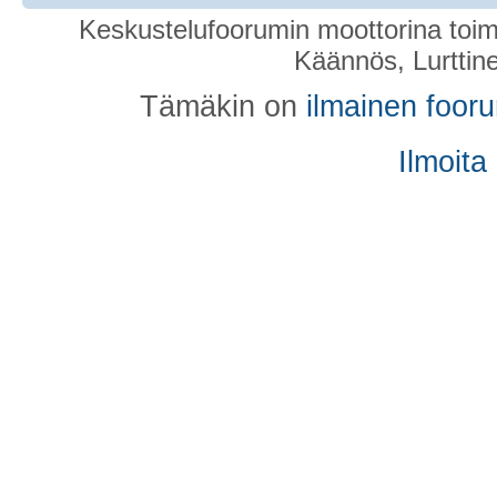
Keskustelufoorumin moottorina toim
Käännös, Lurttin
Tämäkin on
ilmainen foor
Ilmoita