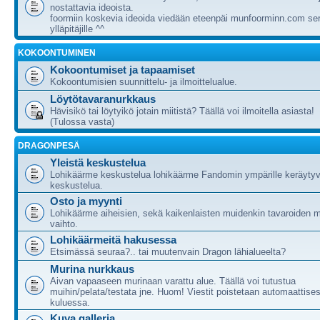
nostattavia ideoista.
foormiin koskevia ideoida viedään eteenpäi munfoorminn.com ser
ylläpitäjille ^^
KOKOONTUMINEN
Kokoontumiset ja tapaamiset
Kokoontumisien suunnittelu- ja ilmoittelualue.
Löytötavaranurkkaus
Hävisikö tai löytyikö jotain miitistä? Täällä voi ilmoitella asiasta!
(Tulossa vasta)
DRAGONPESÄ
Yleistä keskustelua
Lohikäärme keskustelua lohikäärme Fandomin ympärille keräytyv
keskustelua.
Osto ja myynti
Lohikäärme aiheisien, sekä kaikenlaisten muidenkin tavaroiden m
vaihto.
Lohikäärmeitä hakusessa
Etsimässä seuraa?.. tai muutenvain Dragon lähialueelta?
Murina nurkkaus
Aivan vapaaseen murinaan varattu alue. Täällä voi tutustua
muihin/pelata/testata jne. Huom! Viestit poistetaan automaattises
kuluessa.
Kuva galleria