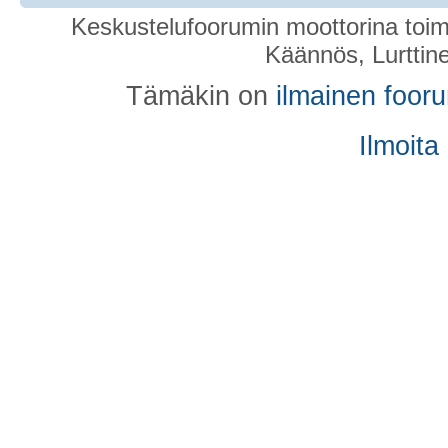
Keskustelufoorumin moottorina toim
Käännös, Lurttin
Tämäkin on
ilmainen foor
Ilmoita