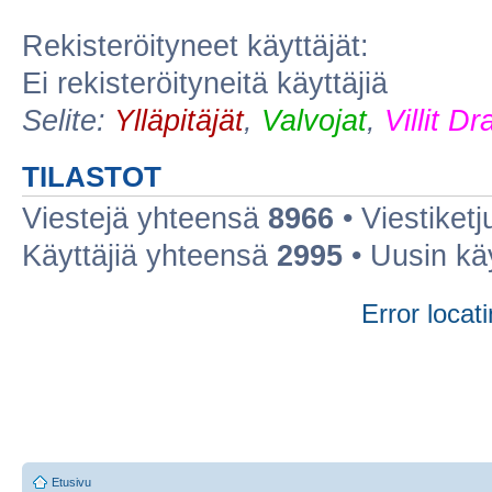
Rekisteröityneet käyttäjät:
Ei rekisteröityneitä käyttäjiä
Selite:
Ylläpitäjät
,
Valvojat
,
Villit D
TILASTOT
Viestejä yhteensä
8966
• Viestiket
Käyttäjiä yhteensä
2995
• Uusin kä
Error locati
Etusivu