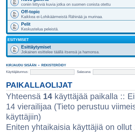
coniin liittyviä kuvia jotka on suomen conista otettu
Off-topic
Kaikkea ei-Lohikäärmeistä Rähinää ja murinaa.
Pelit
Keskustelua peleistä.
ESITYMISET
Esittäytymiset
Jokainen esittelee täällä itsensä ja hamonsa.
KIRJAUDU SISÄÄN
•
REKISTERÖIDY
Käyttäjätunnus:
Salasana:
PAIKALLAOLIJAT
Yhteensä
14
käyttäjää paikalla :: Ei
14 vierailijaa (Tieto perustuu viimeis
käyttäjiin)
Eniten yhtaikaisia käyttäjiä on ollut