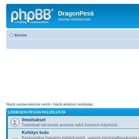
DragonPesä
Suomen lohikäärmeet
Etusivu
Näytä vastaamattomat viestit
•
Näytä aktiiviset viestiketjut
LOHIKSEN PESÄN PALVELUSTA
ilmoitukset
Tiedotteet teknisistä asioista sekä foorumin käytöstä.
Kehitys kolo
Keskustelua foorumin kehityksestä, uusista toiminnallisuuksista