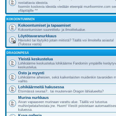
nostattavia ideoista.
foormiin koskevia ideoida viedään eteenpäi munfoorminn.com ser
ylläpitäjille ^^
KOKOONTUMINEN
Kokoontumiset ja tapaamiset
Kokoontumisien suunnittelu- ja ilmoittelualue.
Löytötavaranurkkaus
Hävisikö tai löytyikö jotain miitistä? Täällä voi ilmoitella asiasta!
(Tulossa vasta)
DRAGONPESÄ
Yleistä keskustelua
Lohikäärme keskustelua lohikäärme Fandomin ympärille keräytyv
keskustelua.
Osto ja myynti
Lohikäärme aiheisien, sekä kaikenlaisten muidenkin tavaroiden m
vaihto.
Lohikäärmeitä hakusessa
Etsimässä seuraa?.. tai muutenvain Dragon lähialueelta?
Murina nurkkaus
Aivan vapaaseen murinaan varattu alue. Täällä voi tutustua
muihin/pelata/testata jne. Huom! Viestit poistetaan automaattises
kuluessa.
Kuva galleria