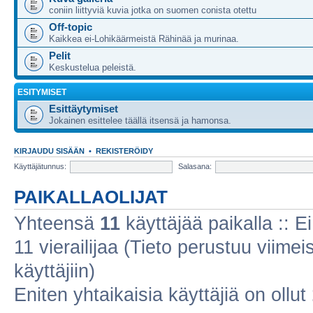
coniin liittyviä kuvia jotka on suomen conista otettu
Off-topic
Kaikkea ei-Lohikäärmeistä Rähinää ja murinaa.
Pelit
Keskustelua peleistä.
ESITYMISET
Esittäytymiset
Jokainen esittelee täällä itsensä ja hamonsa.
KIRJAUDU SISÄÄN
•
REKISTERÖIDY
Käyttäjätunnus:
Salasana:
PAIKALLAOLIJAT
Yhteensä
11
käyttäjää paikalla :: Ei
11 vierailijaa (Tieto perustuu viimeis
käyttäjiin)
Eniten yhtaikaisia käyttäjiä on ollut