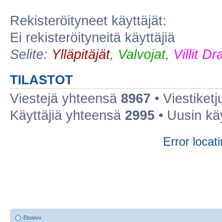
Rekisteröityneet käyttäjät:
Ei rekisteröityneitä käyttäjiä
Selite:
Ylläpitäjät
,
Valvojat
,
Villit D
TILASTOT
Viestejä yhteensä
8967
• Viestiket
Käyttäjiä yhteensä
2995
• Uusin kä
Error locati
Etusivu