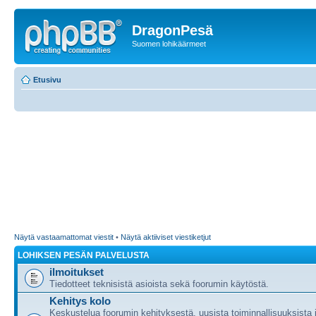
DragonPesä
Suomen lohikäärmeet
Etusivu
Näytä vastaamattomat viestit
•
Näytä aktiiviset viestiketjut
LOHIKSEN PESÄN PALVELUSTA
ilmoitukset
Tiedotteet teknisistä asioista sekä foorumin käytöstä.
Kehitys kolo
Keskustelua foorumin kehityksestä, uusista toiminnallisuuksista