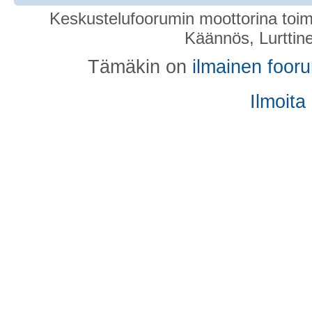
Keskustelufoorumin moottorina toim
Käännös, Lurttin
Tämäkin on
ilmainen foor
Ilmoita