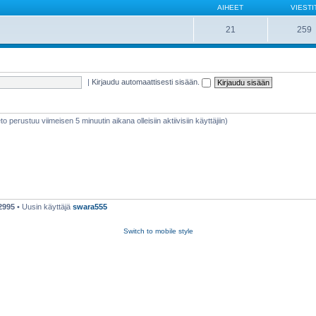
AIHEET
VIESTI
21
259
|
Kirjaudu automaattisesti sisään.
ieto perustuu viimeisen 5 minuutin aikana olleisiin aktiivisiin käyttäjiin)
2995
• Uusin käyttäjä
swara555
Switch to mobile style