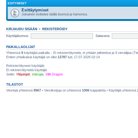
ESITYMISET
Esittäytymiset
Jokainen esittelee täällä itsensä ja hamonsa.
KIRJAUDU SISÄÄN
•
REKISTERÖIDY
Käyttäjätunnus:
Salasana:
PAIKALLAOLIJAT
Yhteensä
9
käyttäjää paikalla :: Ei rekisteröityneitä, ei yhtään piilotettua ja 9 vierailijaa (T
Eniten yhtaikaisia käyttäjiä on ollut
12787
kpl, 17.07.2026 02:14
Rekisteröityneet käyttäjät:
Ei rekisteröityneitä käyttäjiä
Selite:
Ylläpitäjät
,
Valvojat
,
Villit Dragon
TILASTOT
Viestejä yhteensä
8967
• Viestiketjuja on yhteensä
1006
kappaletta • Käyttäjiä yhteensä