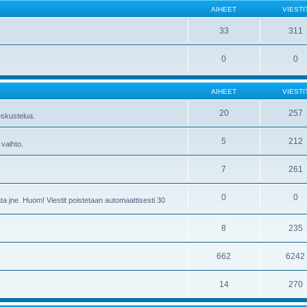
AIHEET
VIESTI
33
311
0
0
AIHEET
VIESTI
20
257
skustelua.
5
212
 vaihto.
7
261
0
0
ta jne. Huom! Viestit poistetaan automaattisesti 30
8
235
662
6242
14
270