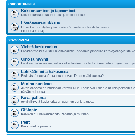
KOKOONTUMINEN
Kokoontumiset ja tapaamiset
Kokoontumisien suunnittelu- ja ilmoittelualue.
Löytötavaranurkkaus
Hävisikö tai löytyikö jotain miitistä? Täällä voi ilmoitella asiasta!
(Tulossa vasta)
DRAGONPESÄ
Yleistä keskustelua
Lohikäärme keskustelua lohikäärme Fandomin ympärille keräytyvää yleistä ke
Osto ja myynti
Lohikäärme aiheisien, sekä kaikenlaisten muidenkin tavaroiden myynti, osto ja
Lohikäärmeitä hakusessa
Etsimässä seuraa?.. tai muutenvain Dragon lähialueelta?
Murina nurkkaus
Aivan vapaaseen murinaan varattu alue. Täällä voi tutustua muihin/pelata/testa
päivän kuluessa.
Kuva galleria
coniin liittyviä kuvia jotka on suomen conista otettu
Off-topic
Kaikkea ei-Lohikäärmeistä Rähinää ja murinaa.
Pelit
Keskustelua peleistä.