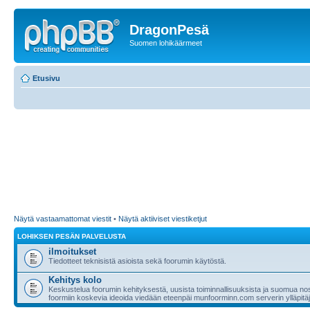
DragonPesä
Suomen lohikäärmeet
Etusivu
Näytä vastaamattomat viestit
•
Näytä aktiiviset viestiketjut
LOHIKSEN PESÄN PALVELUSTA
ilmoitukset
Tiedotteet teknisistä asioista sekä foorumin käytöstä.
Kehitys kolo
Keskustelua foorumin kehityksestä, uusista toiminnallisuuksista ja suomua nost
foormiin koskevia ideoida viedään eteenpäi munfoorminn.com serverin ylläpitäji