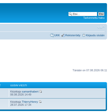
Tarkennettu haku
UKK
Rekisteröidy
Kirjaudu sisään
Tänään on 07.08.2026 06:11
T
UUSIN VIESTI
Kirjoittaja
samanthabert
06.08.2026 14:49
Kirjoittaja
ThierryHenry
28.07.2026 17:34