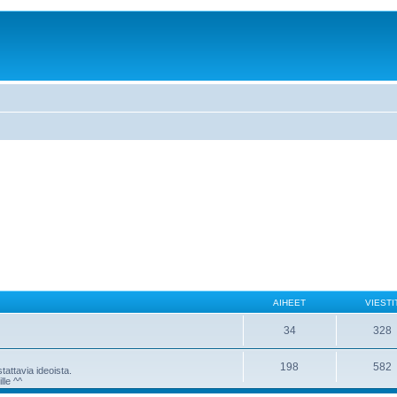
AIHEET
VIESTI
34
328
198
582
attavia ideoista.
lle ^^