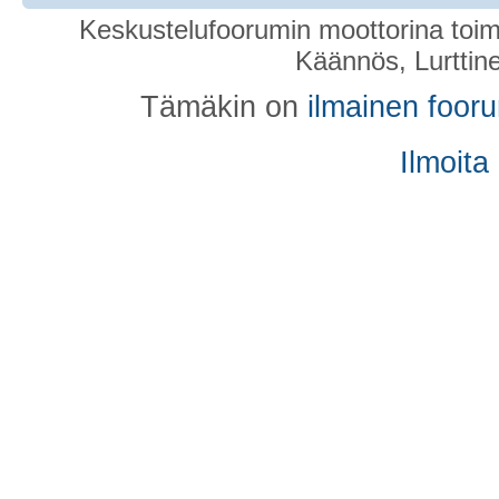
Keskustelufoorumin moottorina toim
Käännös, Lurttin
Tämäkin on
ilmainen foor
Ilmoita