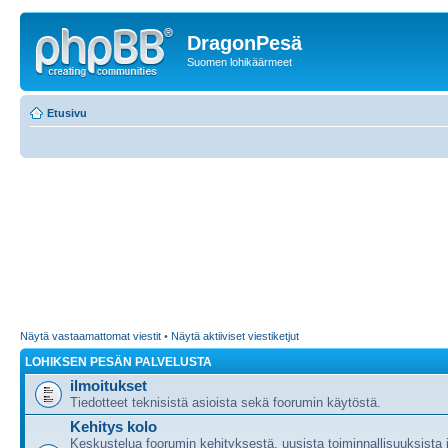
DragonPesä
Suomen lohikäärmeet
Etusivu
Näytä vastaamattomat viestit
•
Näytä aktiiviset viestiketjut
LOHIKSEN PESÄN PALVELUSTA
ilmoitukset
Tiedotteet teknisistä asioista sekä foorumin käytöstä.
Kehitys kolo
Keskustelua foorumin kehityksestä, uusista toiminnallisuuksista