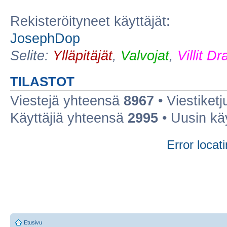
Rekisteröityneet käyttäjät:
JosephDop
Selite:
Ylläpitäjät
,
Valvojat
,
Villit D
TILASTOT
Viestejä yhteensä
8967
• Viestiket
Käyttäjiä yhteensä
2995
• Uusin kä
Error locati
Etusivu