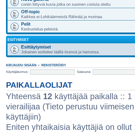
coniin liittyviä kuvia jotka on suomen conista otettu
Off-topic
Kaikkea ei-Lohikäärmeistä Rähinää ja murinaa.
Pelit
Keskustelua peleistä.
ESITYMISET
Esittäytymiset
Jokainen esittelee täällä itsensä ja hamonsa.
KIRJAUDU SISÄÄN
•
REKISTERÖIDY
Käyttäjätunnus:
Salasana:
PAIKALLAOLIJAT
Yhteensä
12
käyttäjää paikalla :: 1 
vierailijaa (Tieto perustuu viimeisen 
käyttäjiin)
Eniten yhtaikaisia käyttäjiä on ollut