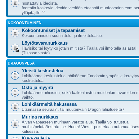
nostattavia ideoista.
foormiin koskevia ideoida viedään eteenpäi munfoorminn.com ser
ylläpitäjille ^^
KOKOONTUMINEN
Kokoontumiset ja tapaamiset
Kokoontumisien suunnittelu- ja ilmoittelualue.
Löytötavaranurkkaus
Hävisikö tai löytyikö jotain miitistä? Täällä voi ilmoitella asiasta!
(Tulossa vasta)
DRAGONPESÄ
Yleistä keskustelua
Lohikäärme keskustelua lohikäärme Fandomin ympärille keräytyv
keskustelua.
Osto ja myynti
Lohikäärme aiheisien, sekä kaikenlaisten muidenkin tavaroiden m
vaihto.
Lohikäärmeitä hakusessa
Etsimässä seuraa?.. tai muutenvain Dragon lähialueelta?
Murina nurkkaus
Aivan vapaaseen murinaan varattu alue. Täällä voi tutustua
muihin/pelata/testata jne. Huom! Viestit poistetaan automaattises
kuluessa.
Kuva galleria