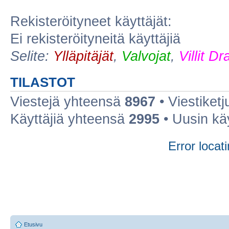
Rekisteröityneet käyttäjät:
Ei rekisteröityneitä käyttäjiä
Selite:
Ylläpitäjät
,
Valvojat
,
Villit D
TILASTOT
Viestejä yhteensä
8967
• Viestiket
Käyttäjiä yhteensä
2995
• Uusin kä
Error locati
Etusivu