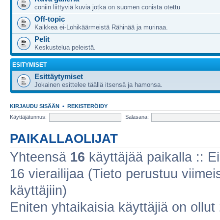
coniin liittyviä kuvia jotka on suomen conista otettu
Off-topic
Kaikkea ei-Lohikäärmeistä Rähinää ja murinaa.
Pelit
Keskustelua peleistä.
ESITYMISET
Esittäytymiset
Jokainen esittelee täällä itsensä ja hamonsa.
KIRJAUDU SISÄÄN
•
REKISTERÖIDY
Käyttäjätunnus:
Salasana:
PAIKALLAOLIJAT
Yhteensä
16
käyttäjää paikalla :: Ei
16 vierailijaa (Tieto perustuu viimeis
käyttäjiin)
Eniten yhtaikaisia käyttäjiä on ollut