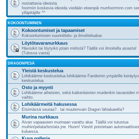
nostattavia ideoista.
foormiin koskevia ideoida viedään eteenpäi munfoorminn.com ser
ylläpitäjille ^^
KOKOONTUMINEN
Kokoontumiset ja tapaamiset
Kokoontumisien suunnittelu- ja ilmoittelualue.
Löytötavaranurkkaus
Hävisikö tai löytyikö jotain miitistä? Täällä voi ilmoitella asiasta!
(Tulossa vasta)
DRAGONPESÄ
Yleistä keskustelua
Lohikäärme keskustelua lohikäärme Fandomin ympärille keräytyv
keskustelua.
Osto ja myynti
Lohikäärme aiheisien, sekä kaikenlaisten muidenkin tavaroiden m
vaihto.
Lohikäärmeitä hakusessa
Etsimässä seuraa?.. tai muutenvain Dragon lähialueelta?
Murina nurkkaus
Aivan vapaaseen murinaan varattu alue. Täällä voi tutustua
muihin/pelata/testata jne. Huom! Viestit poistetaan automaattises
kuluessa.
Kuva galleria