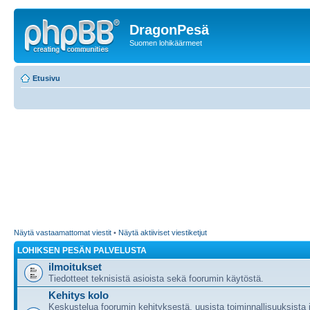
DragonPesä
Suomen lohikäärmeet
Etusivu
Näytä vastaamattomat viestit
•
Näytä aktiiviset viestiketjut
LOHIKSEN PESÄN PALVELUSTA
ilmoitukset
Tiedotteet teknisistä asioista sekä foorumin käytöstä.
Kehitys kolo
Keskustelua foorumin kehityksestä, uusista toiminnallisuuksista