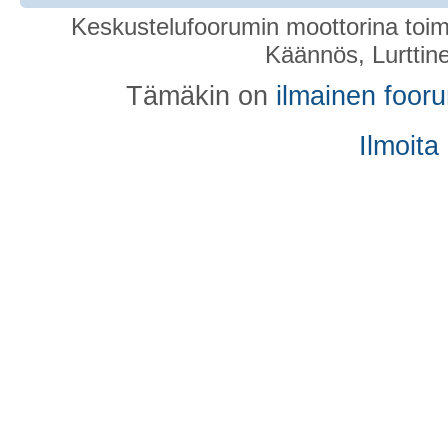
Keskustelufoorumin moottorina toim
Käännös, Lurttin
Tämäkin on
ilmainen foor
Ilmoita