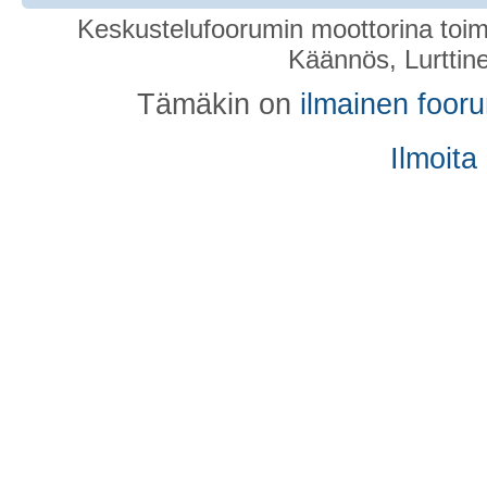
Keskustelufoorumin moottorina toim
Käännös, Lurttin
Tämäkin on
ilmainen foor
Ilmoita