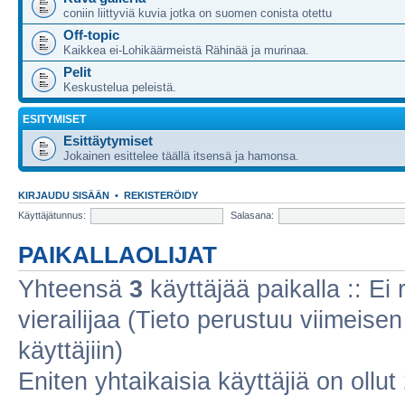
coniin liittyviä kuvia jotka on suomen conista otettu
Off-topic
Kaikkea ei-Lohikäärmeistä Rähinää ja murinaa.
Pelit
Keskustelua peleistä.
ESITYMISET
Esittäytymiset
Jokainen esittelee täällä itsensä ja hamonsa.
KIRJAUDU SISÄÄN
•
REKISTERÖIDY
Käyttäjätunnus:
Salasana:
PAIKALLAOLIJAT
Yhteensä
3
käyttäjää paikalla :: Ei r
vierailijaa (Tieto perustuu viimeisen 
käyttäjiin)
Eniten yhtaikaisia käyttäjiä on ollut