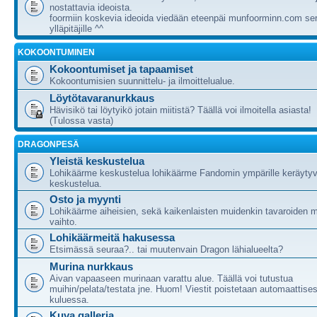
nostattavia ideoista.
foormiin koskevia ideoida viedään eteenpäi munfoorminn.com ser
ylläpitäjille ^^
KOKOONTUMINEN
Kokoontumiset ja tapaamiset
Kokoontumisien suunnittelu- ja ilmoittelualue.
Löytötavaranurkkaus
Hävisikö tai löytyikö jotain miitistä? Täällä voi ilmoitella asiasta!
(Tulossa vasta)
DRAGONPESÄ
Yleistä keskustelua
Lohikäärme keskustelua lohikäärme Fandomin ympärille keräytyv
keskustelua.
Osto ja myynti
Lohikäärme aiheisien, sekä kaikenlaisten muidenkin tavaroiden m
vaihto.
Lohikäärmeitä hakusessa
Etsimässä seuraa?.. tai muutenvain Dragon lähialueelta?
Murina nurkkaus
Aivan vapaaseen murinaan varattu alue. Täällä voi tutustua
muihin/pelata/testata jne. Huom! Viestit poistetaan automaattises
kuluessa.
Kuva galleria