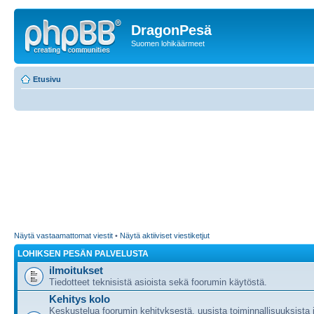
DragonPesä
Suomen lohikäärmeet
Etusivu
Näytä vastaamattomat viestit
•
Näytä aktiiviset viestiketjut
LOHIKSEN PESÄN PALVELUSTA
ilmoitukset
Tiedotteet teknisistä asioista sekä foorumin käytöstä.
Kehitys kolo
Keskustelua foorumin kehityksestä, uusista toiminnallisuuksista