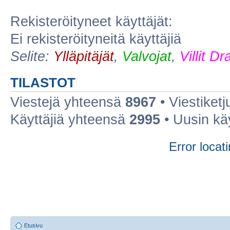
Rekisteröityneet käyttäjät:
Ei rekisteröityneitä käyttäjiä
Selite:
Ylläpitäjät
,
Valvojat
,
Villit D
TILASTOT
Viestejä yhteensä
8967
• Viestiket
Käyttäjiä yhteensä
2995
• Uusin kä
Error locati
Etusivu