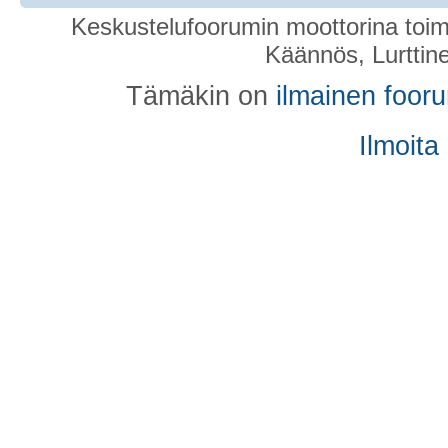
Keskustelufoorumin moottorina toim
Käännös, Lurttin
Tämäkin on
ilmainen foor
Ilmoita