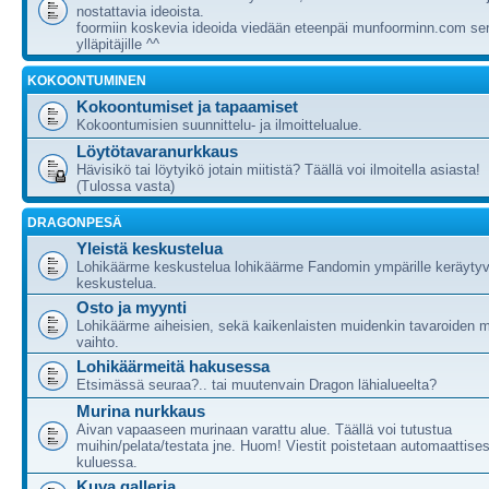
nostattavia ideoista.
foormiin koskevia ideoida viedään eteenpäi munfoorminn.com ser
ylläpitäjille ^^
KOKOONTUMINEN
Kokoontumiset ja tapaamiset
Kokoontumisien suunnittelu- ja ilmoittelualue.
Löytötavaranurkkaus
Hävisikö tai löytyikö jotain miitistä? Täällä voi ilmoitella asiasta!
(Tulossa vasta)
DRAGONPESÄ
Yleistä keskustelua
Lohikäärme keskustelua lohikäärme Fandomin ympärille keräytyv
keskustelua.
Osto ja myynti
Lohikäärme aiheisien, sekä kaikenlaisten muidenkin tavaroiden m
vaihto.
Lohikäärmeitä hakusessa
Etsimässä seuraa?.. tai muutenvain Dragon lähialueelta?
Murina nurkkaus
Aivan vapaaseen murinaan varattu alue. Täällä voi tutustua
muihin/pelata/testata jne. Huom! Viestit poistetaan automaattises
kuluessa.
Kuva galleria