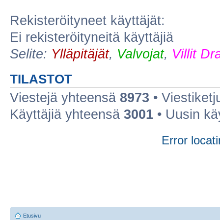
Rekisteröityneet käyttäjät:
Ei rekisteröityneitä käyttäjiä
Selite:
Ylläpitäjät
,
Valvojat
,
Villit D
TILASTOT
Viestejä yhteensä
8973
• Viestiket
Käyttäjiä yhteensä
3001
• Uusin kä
Error locati
Etusivu