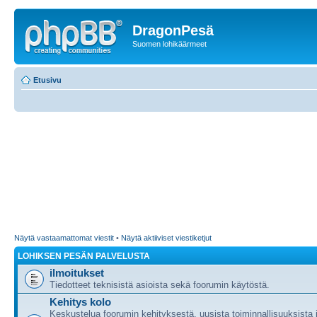
DragonPesä
Suomen lohikäärmeet
Etusivu
Näytä vastaamattomat viestit
•
Näytä aktiiviset viestiketjut
LOHIKSEN PESÄN PALVELUSTA
ilmoitukset
Tiedotteet teknisistä asioista sekä foorumin käytöstä.
Kehitys kolo
Keskustelua foorumin kehityksestä, uusista toiminnallisuuksista