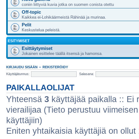
coniin liittyviä kuvia jotka on suomen conista otettu
Off-topic
Kaikkea ei-Lohikäärmeistä Rähinää ja murinaa.
Pelit
Keskustelua peleistä.
ESITYMISET
Esittäytymiset
Jokainen esittelee täällä itsensä ja hamonsa.
KIRJAUDU SISÄÄN
•
REKISTERÖIDY
Käyttäjätunnus:
Salasana:
PAIKALLAOLIJAT
Yhteensä
3
käyttäjää paikalla :: Ei r
vierailijaa (Tieto perustuu viimeisen 
käyttäjiin)
Eniten yhtaikaisia käyttäjiä on ollut