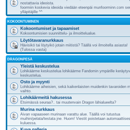
nostattavia ideoista.
foormiin koskevia ideoida viedään eteenpäi munfoorminn.com ser
ylläpitäjille ^^
KOKOONTUMINEN
Kokoontumiset ja tapaamiset
Kokoontumisien suunnittelu- ja ilmoittelualue.
Löytötavaranurkkaus
Hävisikö tai löytyikö jotain miitistä? Täällä voi ilmoitella asiasta!
(Tulossa vasta)
DRAGONPESÄ
Yleistä keskustelua
Lohikäärme keskustelua lohikäärme Fandomin ympärille keräytyv
keskustelua.
Osto ja myynti
Lohikäärme aiheisien, sekä kaikenlaisten muidenkin tavaroiden m
vaihto.
Lohikäärmeitä hakusessa
Etsimässä seuraa?.. tai muutenvain Dragon lähialueelta?
Murina nurkkaus
Aivan vapaaseen murinaan varattu alue. Täällä voi tutustua
muihin/pelata/testata jne. Huom! Viestit poistetaan automaattises
kuluessa.
Kuva galleria