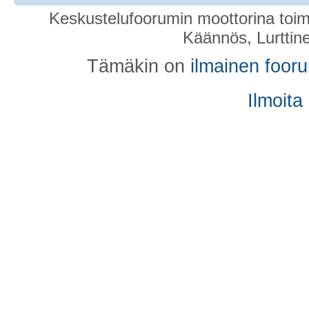
Keskustelufoorumin moottorina toim
Käännös, Lurttin
Tämäkin on
ilmainen foor
Ilmoita