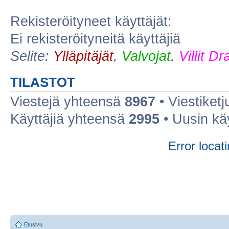
Rekisteröityneet käyttäjät:
Ei rekisteröityneitä käyttäjiä
Selite:
Ylläpitäjät
,
Valvojat
,
Villit D
TILASTOT
Viestejä yhteensä
8967
• Viestiket
Käyttäjiä yhteensä
2995
• Uusin kä
Error locati
Etusivu