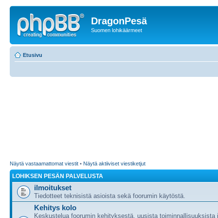
DragonPesä
Suomen lohikäärmeet
Etusivu
Näytä vastaamattomat viestit
•
Näytä aktiiviset viestiketjut
LOHIKSEN PESÄN PALVELUSTA
ilmoitukset
Tiedotteet teknisistä asioista sekä foorumin käytöstä.
Kehitys kolo
Keskustelua foorumin kehityksestä, uusista toiminnallisuuksista