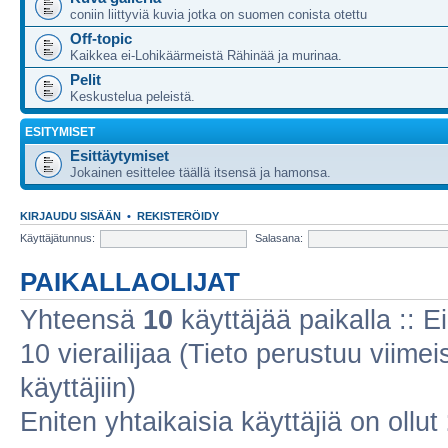
coniin liittyviä kuvia jotka on suomen conista otettu
Off-topic
Kaikkea ei-Lohikäärmeistä Rähinää ja murinaa.
Pelit
Keskustelua peleistä.
ESITYMISET
Esittäytymiset
Jokainen esittelee täällä itsensä ja hamonsa.
KIRJAUDU SISÄÄN
•
REKISTERÖIDY
Käyttäjätunnus:
Salasana:
PAIKALLAOLIJAT
Yhteensä
10
käyttäjää paikalla :: Ei
10 vierailijaa (Tieto perustuu viimeis
käyttäjiin)
Eniten yhtaikaisia käyttäjiä on ollut