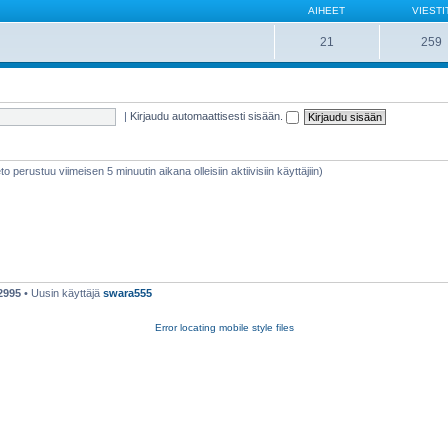
AIHEET
VIESTI
21
259
|
Kirjaudu automaattisesti sisään.
ieto perustuu viimeisen 5 minuutin aikana olleisiin aktiivisiin käyttäjiin)
2995
• Uusin käyttäjä
swara555
Error locating mobile style files