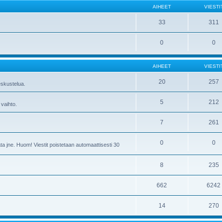
AIHEET
VIESTI
33
311
0
0
AIHEET
VIESTI
20
257
skustelua.
5
212
 vaihto.
7
261
0
0
ta jne. Huom! Viestit poistetaan automaattisesti 30
8
235
662
6242
14
270