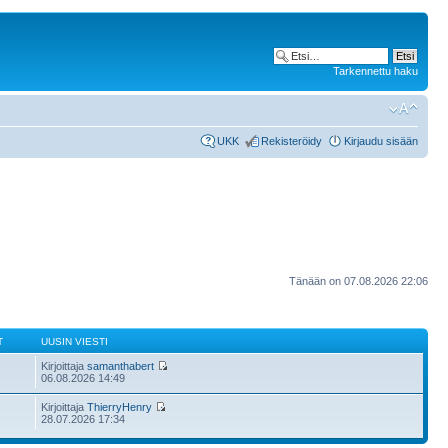
Tarkennettu haku
UKK
Rekisteröidy
Kirjaudu sisään
Tänään on 07.08.2026 22:06
T
UUSIN VIESTI
Kirjoittaja
samanthabert
06.08.2026 14:49
Kirjoittaja
ThierryHenry
28.07.2026 17:34