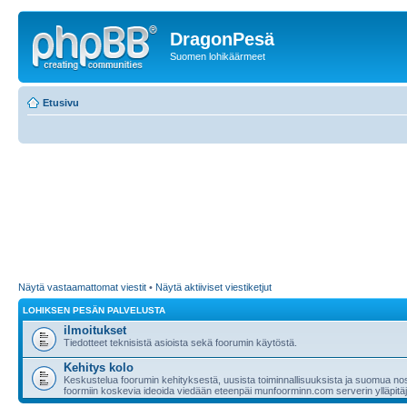
DragonPesä
Suomen lohikäärmeet
Etusivu
Näytä vastaamattomat viestit
•
Näytä aktiiviset viestiketjut
LOHIKSEN PESÄN PALVELUSTA
ilmoitukset
Tiedotteet teknisistä asioista sekä foorumin käytöstä.
Kehitys kolo
Keskustelua foorumin kehityksestä, uusista toiminnallisuuksista ja suomua nost
foormiin koskevia ideoida viedään eteenpäi munfoorminn.com serverin ylläpitäji