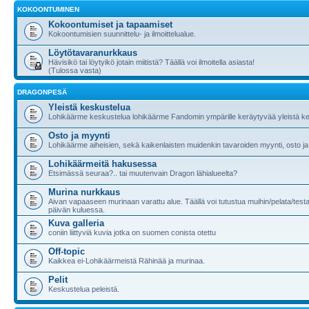
KOKOONTUMINEN
Kokoontumiset ja tapaamiset
Kokoontumisien suunnittelu- ja ilmoittelualue.
Löytötavaranurkkaus
Hävisikö tai löytyikö jotain miitistä? Täällä voi ilmoitella asiasta!
(Tulossa vasta)
DRAGONPESÄ
Yleistä keskustelua
Lohikäärme keskustelua lohikäärme Fandomin ympärille keräytyvää yleistä ke
Osto ja myynti
Lohikäärme aiheisien, sekä kaikenlaisten muidenkin tavaroiden myynti, osto ja
Lohikäärmeitä hakusessa
Etsimässä seuraa?.. tai muutenvain Dragon lähialueelta?
Murina nurkkaus
Aivan vapaaseen murinaan varattu alue. Täällä voi tutustua muihin/pelata/testa
päivän kuluessa.
Kuva galleria
coniin liittyviä kuvia jotka on suomen conista otettu
Off-topic
Kaikkea ei-Lohikäärmeistä Rähinää ja murinaa.
Pelit
Keskustelua peleistä.