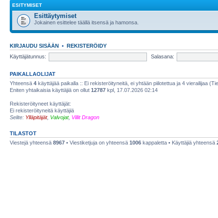
ESITYMISET
Esittäytymiset
Jokainen esittelee täällä itsensä ja hamonsa.
KIRJAUDU SISÄÄN
•
REKISTERÖIDY
Käyttäjätunnus:
Salasana:
PAIKALLAOLIJAT
Yhteensä
4
käyttäjää paikalla :: Ei rekisteröityneitä, ei yhtään piilotettua ja 4 vierailijaa (T
Eniten yhtaikaisia käyttäjiä on ollut
12787
kpl, 17.07.2026 02:14
Rekisteröityneet käyttäjät:
Ei rekisteröityneitä käyttäjiä
Selite:
Ylläpitäjät
,
Valvojat
,
Villit Dragon
TILASTOT
Viestejä yhteensä
8967
• Viestiketjuja on yhteensä
1006
kappaletta • Käyttäjiä yhteensä