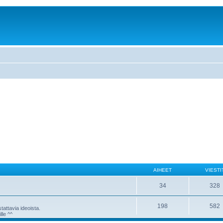
AIHEET
VIESTI
34
328
198
582
attavia ideoista.
lle ^^