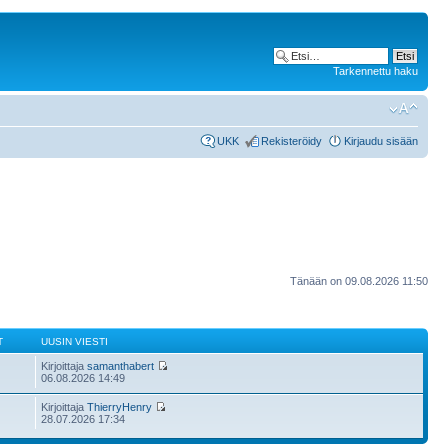
Tarkennettu haku
UKK
Rekisteröidy
Kirjaudu sisään
Tänään on 09.08.2026 11:50
T
UUSIN VIESTI
Kirjoittaja
samanthabert
06.08.2026 14:49
Kirjoittaja
ThierryHenry
28.07.2026 17:34