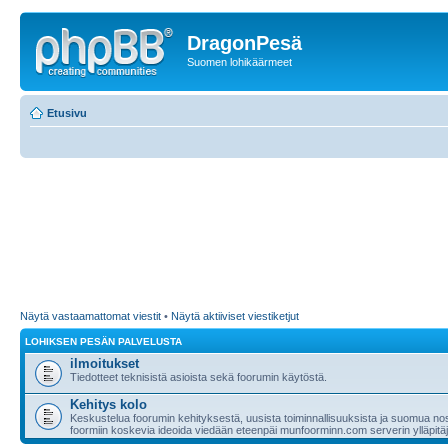
DragonPesä
Suomen lohikäärmeet
Etusivu
Näytä vastaamattomat viestit
•
Näytä aktiiviset viestiketjut
LOHIKSEN PESÄN PALVELUSTA
ilmoitukset
Tiedotteet teknisistä asioista sekä foorumin käytöstä.
Kehitys kolo
Keskustelua foorumin kehityksestä, uusista toiminnallisuuksista ja suomua nost
foormiin koskevia ideoida viedään eteenpäi munfoorminn.com serverin ylläpitäji