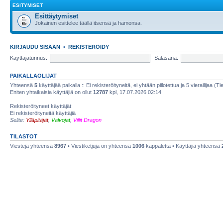
ESITYMISET
Esittäytymiset
Jokainen esittelee täällä itsensä ja hamonsa.
KIRJAUDU SISÄÄN
•
REKISTERÖIDY
Käyttäjätunnus:
Salasana:
PAIKALLAOLIJAT
Yhteensä
5
käyttäjää paikalla :: Ei rekisteröityneitä, ei yhtään piilotettua ja 5 vierailijaa (T
Eniten yhtaikaisia käyttäjiä on ollut
12787
kpl, 17.07.2026 02:14
Rekisteröityneet käyttäjät:
Ei rekisteröityneitä käyttäjiä
Selite:
Ylläpitäjät
,
Valvojat
,
Villit Dragon
TILASTOT
Viestejä yhteensä
8967
• Viestiketjuja on yhteensä
1006
kappaletta • Käyttäjiä yhteensä