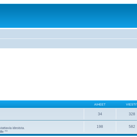
AIHEET
VIESTI
34
328
198
582
attavia ideoista.
lle ^^