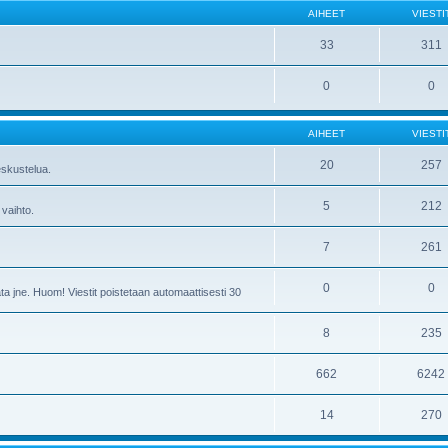
AIHEET
VIESTI
33
311
0
0
AIHEET
VIESTI
20
257
skustelua.
5
212
 vaihto.
7
261
0
0
ta jne. Huom! Viestit poistetaan automaattisesti 30
8
235
662
6242
14
270