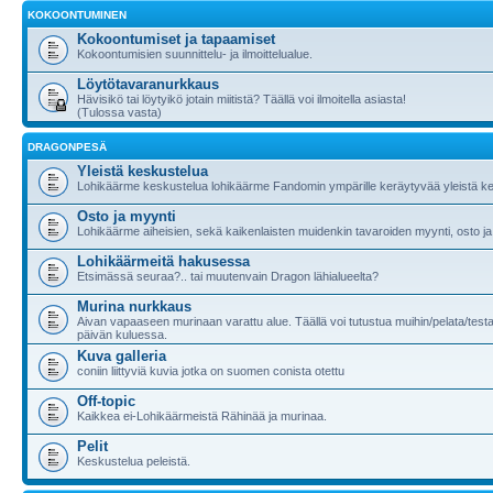
KOKOONTUMINEN
Kokoontumiset ja tapaamiset
Kokoontumisien suunnittelu- ja ilmoittelualue.
Löytötavaranurkkaus
Hävisikö tai löytyikö jotain miitistä? Täällä voi ilmoitella asiasta!
(Tulossa vasta)
DRAGONPESÄ
Yleistä keskustelua
Lohikäärme keskustelua lohikäärme Fandomin ympärille keräytyvää yleistä ke
Osto ja myynti
Lohikäärme aiheisien, sekä kaikenlaisten muidenkin tavaroiden myynti, osto ja
Lohikäärmeitä hakusessa
Etsimässä seuraa?.. tai muutenvain Dragon lähialueelta?
Murina nurkkaus
Aivan vapaaseen murinaan varattu alue. Täällä voi tutustua muihin/pelata/testa
päivän kuluessa.
Kuva galleria
coniin liittyviä kuvia jotka on suomen conista otettu
Off-topic
Kaikkea ei-Lohikäärmeistä Rähinää ja murinaa.
Pelit
Keskustelua peleistä.