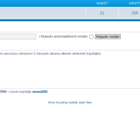
AIHEET
VIESTI
21
259
|
Kirjaudu automaattisesti sisään.
ieto perustuu viimeisen 5 minuutin aikana olleisiin aktiivisiin käyttäjiin)
2995
• Uusin käyttäjä
swara555
Error locating mobile style files