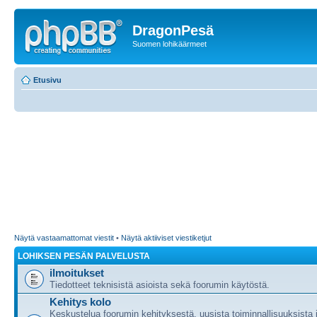
DragonPesä
Suomen lohikäärmeet
Etusivu
Näytä vastaamattomat viestit
•
Näytä aktiiviset viestiketjut
LOHIKSEN PESÄN PALVELUSTA
ilmoitukset
Tiedotteet teknisistä asioista sekä foorumin käytöstä.
Kehitys kolo
Keskustelua foorumin kehityksestä, uusista toiminnallisuuksista