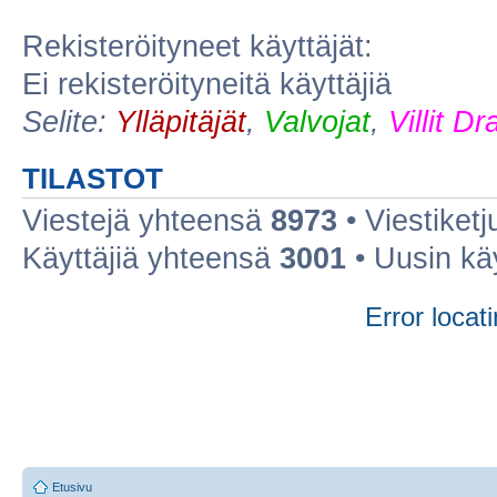
Rekisteröityneet käyttäjät:
Ei rekisteröityneitä käyttäjiä
Selite:
Ylläpitäjät
,
Valvojat
,
Villit D
TILASTOT
Viestejä yhteensä
8973
• Viestiket
Käyttäjiä yhteensä
3001
• Uusin kä
Error locati
Etusivu