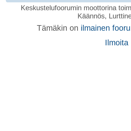
Keskustelufoorumin moottorina toim
Käännös, Lurttin
Tämäkin on
ilmainen foor
Ilmoita