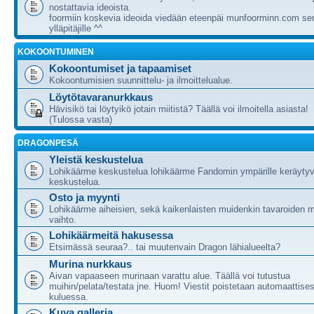
nostattavia ideoista.
foormiin koskevia ideoida viedään eteenpäi munfoorminn.com ser
ylläpitäjille ^^
KOKOONTUMINEN
Kokoontumiset ja tapaamiset
Kokoontumisien suunnittelu- ja ilmoittelualue.
Löytötavaranurkkaus
Hävisikö tai löytyikö jotain miitistä? Täällä voi ilmoitella asiasta!
(Tulossa vasta)
DRAGONPESÄ
Yleistä keskustelua
Lohikäärme keskustelua lohikäärme Fandomin ympärille keräytyv
keskustelua.
Osto ja myynti
Lohikäärme aiheisien, sekä kaikenlaisten muidenkin tavaroiden m
vaihto.
Lohikäärmeitä hakusessa
Etsimässä seuraa?.. tai muutenvain Dragon lähialueelta?
Murina nurkkaus
Aivan vapaaseen murinaan varattu alue. Täällä voi tutustua
muihin/pelata/testata jne. Huom! Viestit poistetaan automaattises
kuluessa.
Kuva galleria