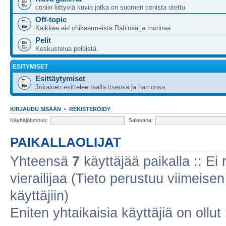
coniin liittyviä kuvia jotka on suomen conista otettu
Off-topic
Kaikkea ei-Lohikäärmeistä Rähinää ja murinaa.
Pelit
Keskustelua peleistä.
ESITYMISET
Esittäytymiset
Jokainen esittelee täällä itsensä ja hamonsa.
KIRJAUDU SISÄÄN
•
REKISTERÖIDY
Käyttäjätunnus:
Salasana:
PAIKALLAOLIJAT
Yhteensä
7
käyttäjää paikalla :: Ei r
vierailijaa (Tieto perustuu viimeisen 
käyttäjiin)
Eniten yhtaikaisia käyttäjiä on ollut