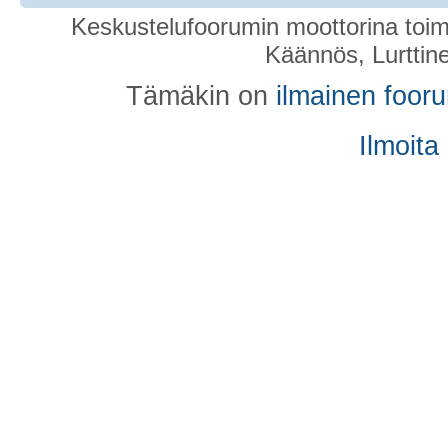
Keskustelufoorumin moottorina toim
Käännös, Lurttin
Tämäkin on
ilmainen foor
Ilmoita