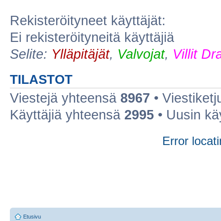
Rekisteröityneet käyttäjät:
Ei rekisteröityneitä käyttäjiä
Selite:
Ylläpitäjät
,
Valvojat
,
Villit D
TILASTOT
Viestejä yhteensä
8967
• Viestiket
Käyttäjiä yhteensä
2995
• Uusin kä
Error locati
Etusivu